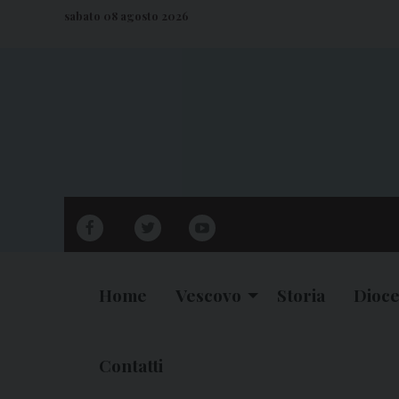
S
sabato 08 agosto 2026
k
i
p
t
o
c
o
n
facebook
twitter
youtube
t
e
n
Home
Vescovo
Storia
Dioce
t
Contatti