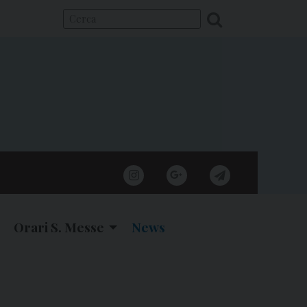
instagram
google
telegram
Orari S. Messe
News