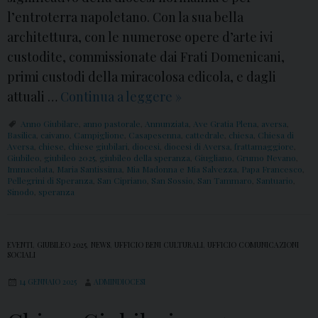
l’entroterra napoletano. Con la sua bella
architettura, con le numerose opere d’arte ivi
custodite, commissionate dai Frati Domenicani,
primi custodi della miracolosa edicola, e dagli
attuali …
Continua a leggere
C
»
h
Anno Giubilare
,
anno pastorale
,
Annunziata
,
Ave Gratia Plena
,
aversa
,
i
Basilica
,
caivano
,
Campiglione
,
Casapesenna
,
cattedrale
,
chiesa
,
Chiesa di
Aversa
,
chiese
,
chiese giubilari
,
diocesi
,
diocesi di Aversa
,
frattamaggiore
,
e
Giubileo
,
giubileo 2025
,
giubileo della speranza
,
Giugliano
,
Grumo Nevano
,
Immacolata
,
Maria Santissima
,
Mia Madonna e Mia Salvezza
,
Papa Francesco
,
s
Pellegrini di Speranza
,
San Cipriano
,
San Sossio
,
San Tammaro
,
Santuario
,
Sinodo
,
speranza
e
G
i
EVENTI
,
GIUBILEO 2025
,
NEWS
,
UFFICIO BENI CULTURALI
,
UFFICIO COMUNICAZIONI
u
SOCIALI
b
14 GENNAIO 2025
ADMINDIOCESI
i
l