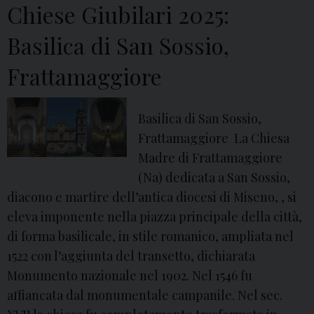
a
Chiese Giubilari 2025:
l
o
p
a
l
Basilica di San Sossio,
e
r
a
s
i
Frattamaggiore
t
e
2
a
n
0
,
Basilica di San Sossio,
n
2
F
Frattamaggiore La Chiesa
a
5
r
Madre di Frattamaggiore
:
a
(Na) dedicata a San Sossio,
B
t
diacono e martire dell’antica diocesi di Miseno, , si
a
t
eleva imponente nella piazza principale della città,
s
a
di forma basilicale, in stile romanico, ampliata nel
i
m
1522 con l’aggiunta del transetto, dichiarata
l
a
Monumento nazionale nel 1902. Nel 1546 fu
i
g
affiancata dal monumentale campanile. Nel sec.
c
g