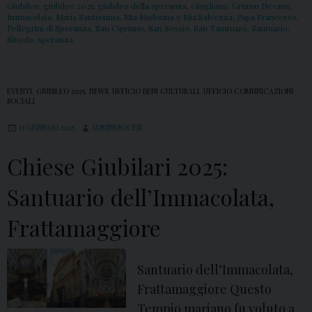
a
e
Giubileo
,
giubileo 2025
,
giubileo della speranza
,
Giugliano
,
Grumo Nevano
,
i
Immacolata
,
Maria Santissima
,
Mia Madonna e Mia Salvezza
,
Papa Francesco
,
r
s
Pellegrini di Speranza
,
San Cipriano
,
San Sossio
,
San Tammaro
,
Santuario
,
v
i
Sinodo
,
speranza
e
a
a
G
n
S
i
EVENTI
,
GIUBILEO 2025
,
NEWS
,
UFFICIO BENI CULTURALI
o
,
UFFICIO COMUNICAZIONI
a
u
SOCIALI
n
b
13 GENNAIO 2025
ADMINDIOCESI
t
i
i
Chiese Giubilari 2025:
l
s
a
Santuario dell’Immacolata,
s
r
i
i
Frattamaggiore
m
2
a
0
Santuario dell’Immacolata,
A
2
Frattamaggiore Questo
n
5
Tempio mariano fu voluto a