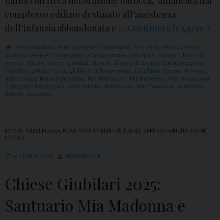
latina con ricca decorazione barocca; affiancata dal
o
complesso edilizio destinato all’assistenza
M
dell’infanzia abbandonata e …
Continua a leggere
C
»
a
h
Anno Giubilare
,
anno pastorale
,
Annunziata
,
Ave Gratia Plena
,
aversa
,
r
i
Basilica
,
caivano
,
Campiglione
,
Casapesenna
,
cattedrale
,
chiesa
,
Chiesa di
Aversa
,
chiese
,
chiese giubilari
,
diocesi
,
diocesi di Aversa
,
frattamaggiore
,
i
e
Giubileo
,
giubileo 2025
,
giubileo della speranza
,
Giugliano
,
Grumo Nevano
,
Immacolata
,
Maria Santissima
,
Mia Madonna e Mia Salvezza
,
Papa Francesco
,
a
s
Pellegrini di Speranza
,
San Cipriano
,
San Sossio
,
San Tammaro
,
Santuario
,
S
Sinodo
,
speranza
e
a
G
n
i
EVENTI
,
GIUBILEO 2025
,
NEWS
,
UFFICIO BENI CULTURALI
,
UFFICIO COMUNICAZIONI
t
u
SOCIALI
i
b
13 GENNAIO 2025
ADMINDIOCESI
s
i
s
Chiese Giubilari 2025:
l
i
a
Santuario Mia Madonna e
m
r
a