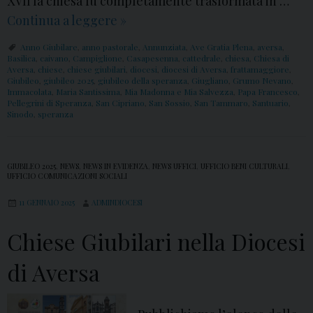
XVII la chiesa fu completamente trasformata in …
a
i
Continua a leggere
C
»
d
o
h
i
Anno Giubilare
,
anno pastorale
,
Annunziata
,
Ave Gratia Plena
,
aversa
,
r
i
Basilica
,
caivano
,
Campiglione
,
Casapesenna
,
cattedrale
,
chiesa
,
Chiesa di
S
Aversa
,
chiese
,
chiese giubilari
,
diocesi
,
diocesi di Aversa
,
frattamaggiore
,
e
e
Giubileo
,
giubileo 2025
,
giubileo della speranza
,
Giugliano
,
Grumo Nevano
,
a
Immacolata
,
Maria Santissima
,
Mia Madonna e Mia Salvezza
,
Papa Francesco
,
s
Pellegrini di Speranza
,
San Cipriano
,
San Sossio
,
San Tammaro
,
Santuario
,
n
Sinodo
,
speranza
e
T
G
a
i
m
GIUBILEO 2025
,
NEWS
,
NEWS IN EVIDENZA
,
NEWS UFFICI
,
UFFICIO BENI CULTURALI
,
u
UFFICIO COMUNICAZIONI SOCIALI
m
b
a
11 GENNAIO 2025
ADMINDIOCESI
i
r
Chiese Giubilari nella Diocesi
l
o
a
,
di Aversa
r
G
i
r