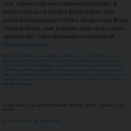
n
,
(Na), rappresenta una testimonianza insigne di
t
o
S
storia religiosa ed artistica del Meridione. Una
u
a
prima documentazione relativa alla presenza di una
a
n
chiesa dedicata a San Tammaro risale al 1132, come
r
C
riportato dal Codice diplomatico Normanno di …
i
i
Continua a leggere
C
»
o
p
h
d
Anno Giubilare
,
anno pastorale
,
Annunziata
,
Ave Gratia Plena
,
aversa
,
r
i
Basilica
,
caivano
,
Campiglione
,
Casapesenna
,
cattedrale
,
chiesa
,
Chiesa di
e
Aversa
,
chiese
,
chiese giubilari
,
diocesi
,
diocesi di Aversa
,
frattamaggiore
,
i
e
Giubileo
,
giubileo 2025
,
giubileo della speranza
,
Giugliano
,
Grumo Nevano
,
l
Immacolata
,
Maria Santissima
,
Mia Madonna e Mia Salvezza
,
Papa Francesco
a
,
s
Pellegrini di Speranza
,
San Cipriano
,
San Sossio
,
San Tammaro
,
Santuario
,
l
n
Sinodo
,
speranza
e
’
o
G
I
–
i
m
EVENTI
,
GIUBILEO 2025
,
NEWS
,
UFFICIO BENI CULTURALI
,
UFFICIO COMUNICAZIONI
C
u
SOCIALI
m
a
b
a
13 GENNAIO 2025
ADMINDIOCESI
s
i
c