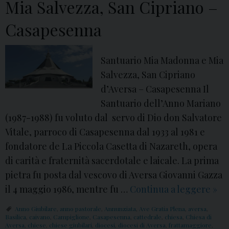
i
Mia Salvezza, San Cipriano –
d
2
Casapesenna
i
0
C
2
a
5
Santuario Mia Madonna e Mia
m
:
Salvezza, San Cipriano
p
S
d’Aversa – Casapesenna Il
i
a
Santuario dell’Anno Mariano
g
n
(1987-1988) fu voluto dal servo di Dio don Salvatore
l
t
Vitale, parroco di Casapesenna dal 1933 al 1981 e
i
u
fondatore de La Piccola Casetta di Nazareth, opera
o
a
di carità e fraternità sacerdotale e laicale. La prima
n
r
pietra fu posta dal vescovo di Aversa Giovanni Gazza
e
i
il 4 maggio 1986, mentre fu …
Continua a leggere
C
»
,
o
h
Anno Giubilare
,
anno pastorale
,
Annunziata
,
Ave Gratia Plena
,
aversa
,
C
M
i
Basilica
,
caivano
,
Campiglione
,
Casapesenna
,
cattedrale
,
chiesa
,
Chiesa di
Aversa
,
chiese
,
chiese giubilari
,
diocesi
,
diocesi di Aversa
a
,
frattamaggiore
,