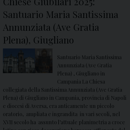
Chiese Giubilari 2025:
a
Santuario Maria Santissima
r
i
Annunziata (Ave Gratia
2
Plena), Giugliano
0
2
5
Santuario Maria Santissima
:
Annunziata (Ave Gratia
S
Plena) , Giugliano in
a
Campania La Chiesa
n
collegiata della Santissima Annunziata (Ave Gratia
t
Plena) di Giugliano in Campania, provincia di Napoli
u
e diocesi di Aversa, era anticamente un piccolo
a
oratorio, ampliata e ingrandita in vari secoli, nel
r
XVII secolo ha assunto l’attuale planimetria a croce
i