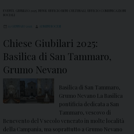
i
o
i
a
n
EVENTI
,
GIUBILEO 2025
,
NEWS
,
UFFICIO BENI CULTURALI
,
UFFICIO COMUNICAZIONI
u
SOCIALI
P
n
b
l
a
13 GENNAIO 2025
ADMINDIOCESI
i
e
e
Chiese Giubilari 2025:
l
n
M
a
a
i
Basilica di San Tammaro,
r
)
a
i
Grumo Nevano
,
S
2
G
a
0
i
l
Basilica di San Tammaro,
2
u
v
Grumo Nevano La Basilica
5
g
e
pontificia dedicata a San
:
l
z
Tammaro, vescovo di
S
i
z
Benevento del V secolo venerato in molte località
a
a
a
della Campania, ma soprattutto a Grumo Nevano
n