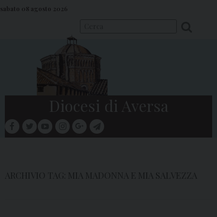
S
sabato 08 agosto 2026
k
i
p
t
o
c
o
Diocesi di Aversa
n
t
facebook
twitter
youtube
instagram
google
telegram
e
Menu
n
t
ARCHIVIO TAG:
MIA MADONNA E MIA SALVEZZA