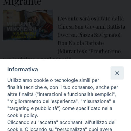
Migrante
L’evento sarà ospitato dalla
Chiesa San Giovanni Battista
(Aversa, Piazza Savignano).
Don Nicola Barbato
(Migrantes): “Pregheremo
per le vittime e per i minori”
Informativa
angelo spinillo
,
aversa
,
caritas
,
diocesi
,
diocesi di Aversa
,
direttore
,
Don
Nicola Barbato
,
Ecumenismo
,
festa dei popoli
,
Giornata Mondiale
,
guerra
,
Utilizziamo cookie o tecnologie simili per
Migrante
,
Migrantes
,
Migranti minorenni
,
missioni
,
Papa Francesco
,
profughi
,
Rifugiato
,
san giovanni battista
,
Savignano
,
Ufficio Migrantes
,
vescovo
finalità tecniche e, con il tuo consenso, anche per
altre finalità ("interazioni e funzionalità semplici",
"miglioramento dell'esperienza", "misurazione" e
P
"targeting e pubblicità") come specificato nella
o
cookie policy.
Cliccando su "accetta" acconsenti all'utilizzo dei
s
© 2018 Diocesi di Aversa
cookie. Cliccando su "personalizza" puoi avere