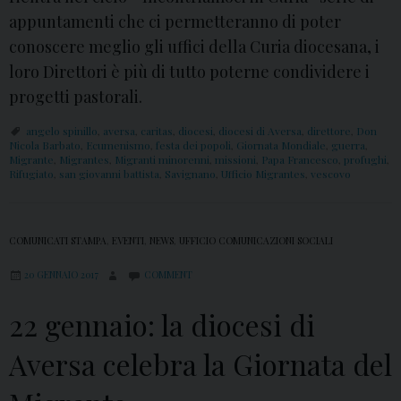
appuntamenti che ci permetteranno di poter
conoscere meglio gli uffici della Curia diocesana, i
loro Direttori è più di tutto poterne condividere i
progetti pastorali.
angelo spinillo
,
aversa
,
caritas
,
diocesi
,
diocesi di Aversa
,
direttore
,
Don
Nicola Barbato
,
Ecumenismo
,
festa dei popoli
,
Giornata Mondiale
,
guerra
,
Migrante
,
Migrantes
,
Migranti minorenni
,
missioni
,
Papa Francesco
,
profughi
,
Rifugiato
,
san giovanni battista
,
Savignano
,
Ufficio Migrantes
,
vescovo
COMUNICATI STAMPA
,
EVENTI
,
NEWS
,
UFFICIO COMUNICAZIONI SOCIALI
20 GENNAIO 2017
COMMENT
22 gennaio: la diocesi di
Aversa celebra la Giornata del