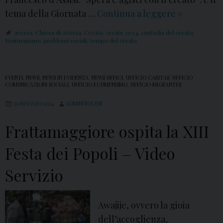
t
i
tema della Giornata …
Continua a leggere
1
»
o
a
°
d
m
aversa
,
Chiesa di Aversa
,
Creato
,
creato 2024
,
custodia del creato
,
s
Ecumenismo
,
problemi sociali
,
tempo del creato
i
o
e
a
E
t
d
s
EVENTI
,
NEWS
,
NEWS IN EVIDENZA
,
NEWS UFFICI
,
UFFICIO CARITAS
,
UFFICIO
t
e
s
COMUNICAZIONI SOCIALI
,
UFFICIO ECUMENISMO
,
UFFICIO MIGRANTES
e
l
e
20 MAGGIO 2024
ADMINDIOCESI
m
C
r
b
r
Frattamaggiore ospita la XIII
e
r
e
S
Festa dei Popoli – Video
e
a
p
2
t
e
Servizio
0
o
r
2
a
Awajije, ovvero la gioia
4
n
dell’accoglienza,
: