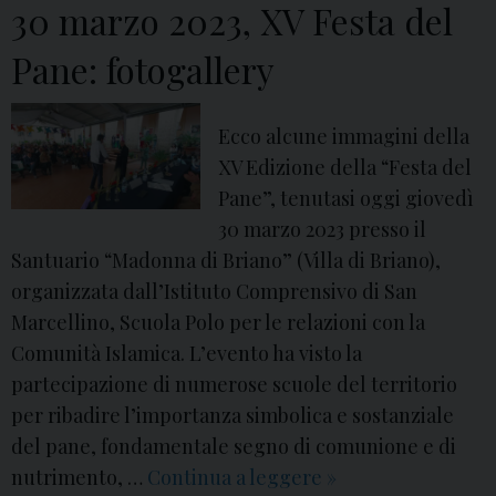
b
30 marzo 2023, XV Festa del
o
r
Pane: fotogallery
e
2
0
Ecco alcune immagini della
2
XV Edizione della “Festa del
3
Pane”, tenutasi oggi giovedì
:
30 marzo 2023 presso il
1
Santuario “Madonna di Briano” (Villa di Briano),
8
organizzata dall’Istituto Comprensivo di San
ª
Marcellino, Scuola Polo per le relazioni con la
G
Comunità Islamica. L’evento ha visto la
i
partecipazione di numerose scuole del territorio
o
per ribadire l’importanza simbolica e sostanziale
r
del pane, fondamentale segno di comunione e di
n
nutrimento, …
Continua a leggere
3
»