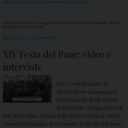
d
Migrantes
,
migranti
,
moda
,
multicultura
,
musica
,
pace
t
e
a
l
d
EVENTI
,
NEWS
,
UFFICIO COMUNICAZIONI SOCIALI
,
UFFICIO ECUMENISMO
,
UFFICIO
C
e
PROBLEMI SOCIALI E LAVORO
r
l
2 MAGGIO 2022
ADMINDIOCESI
e
P
a
a
XIV Festa del Pane: video e
t
n
interviste
o
e
:
f
Pace e condivisione: il
o
meraviglioso messaggio è
t
stato lanciato dagli alunni
o
dell’Istituto Comprensivo di
g
San Marcellino, Scuola Polo per le relazioni con la
a
Comunità Islamica, in occasione della XIV Edizione