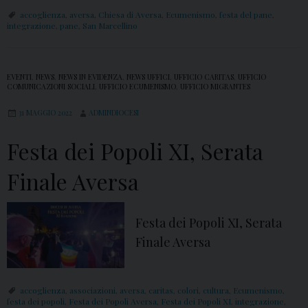
a
0
accoglienza
,
aversa
,
Chiesa di Aversa
,
Ecumenismo
,
festa del pane
,
t
m
integrazione
,
pane
,
San Marcellino
a
a
p
r
EVENTI
,
NEWS
,
NEWS IN EVIDENZA
,
NEWS UFFICI
,
UFFICIO CARITAS
,
UFFICIO
e
z
COMUNICAZIONI SOCIALI
,
UFFICIO ECUMENISMO
,
UFFICIO MIGRANTES
r
o
31 MAGGIO 2022
ADMINDIOCESI
l
2
a
0
Festa dei Popoli XI, Serata
C
2
Finale Aversa
u
3
s
,
t
X
Festa dei Popoli XI, Serata
o
V
Finale Aversa
d
F
i
e
a
accoglienza
,
associazioni
,
aversa
,
caritas
,
colori
,
cultura
,
Ecumenismo
,
s
festa dei popoli
,
Festa dei Popoli Aversa
,
Festa dei Popoli XI
,
integrazione
,