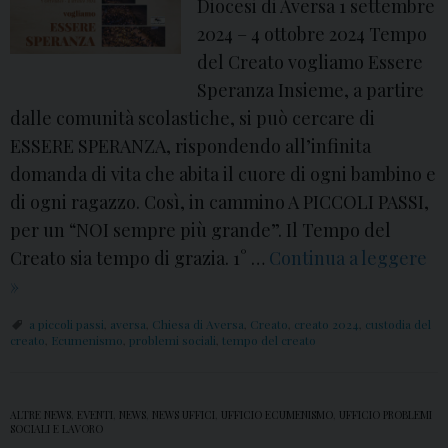
0
Diocesi di Aversa 1 settembre
2
2024 – 4 ottobre 2024 Tempo
5
del Creato vogliamo Essere
:
Speranza Insieme, a partire
2
dalle comunità scolastiche, si può cercare di
0
ESSERE SPERANZA, rispondendo all’infinita
ª
domanda di vita che abita il cuore di ogni bambino e
G
di ogni ragazzo. Così, in cammino A PICCOLI PASSI,
i
per un “NOI sempre più grande”. Il Tempo del
o
Creato sia tempo di grazia. 1° …
Continua a leggere
r
N
»
n
e
a piccoli passi
,
aversa
,
Chiesa di Aversa
,
Creato
,
creato 2024
,
custodia del
a
l
creato
,
Ecumenismo
,
problemi sociali
,
tempo del creato
t
t
a
e
ALTRE NEWS
,
EVENTI
,
NEWS
,
NEWS UFFICI
,
UFFICIO ECUMENISMO
,
UFFICIO PROBLEMI
N
m
SOCIALI E LAVORO