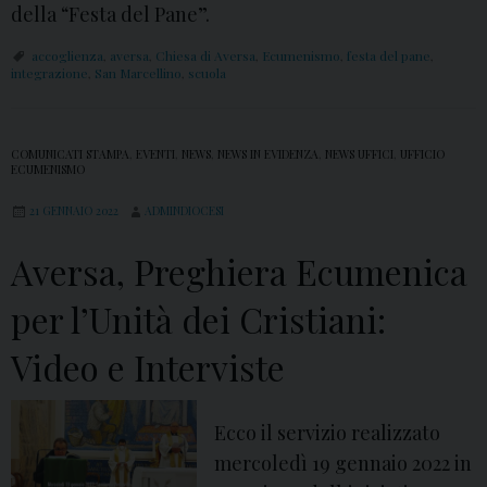
l
della “Festa del Pane”.
l
accoglienza
,
aversa
,
Chiesa di Aversa
,
Ecumenismo
,
festa del pane
,
e
integrazione
,
San Marcellino
,
scuola
r
y
COMUNICATI STAMPA
,
EVENTI
,
NEWS
,
NEWS IN EVIDENZA
,
NEWS UFFICI
,
UFFICIO
ECUMENISMO
21 GENNAIO 2022
ADMINDIOCESI
Aversa, Preghiera Ecumenica
per l’Unità dei Cristiani:
Video e Interviste
Ecco il servizio realizzato
mercoledì 19 gennaio 2022 in