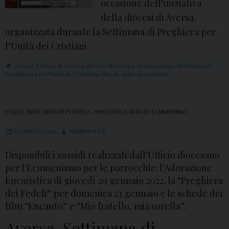
occasione dell’iniziativa
della diocesi di Aversa,
organizzata durante la Settimana di Preghiera per
l’Unità dei Cristiani
aversa
,
Chiesa di Aversa
,
diocesi di Aversa
,
Ecumenismo
,
Settimana di
Preghiera per l'Unità dei Cristiani
,
Unedi
,
unità dei cristiani
EVENTI
,
NEWS
,
NEWS IN EVIDENZA
,
NEWS UFFICI
,
UFFICIO ECUMENISMO
17 GENNAIO 2022
ADMINDIOCESI
Disponibili i sussidi realizzati dall'Ufficio diocesano
per l'Ecumenismo per le parrocchie: l'Adorazione
Eucaristica di giovedì 20 gennaio 2022, la “Preghiera
dei Fedeli” per domenica 23 gennaio e le schede dei
film “Encanto” e “Mio fratello, mia sorella”.
Aversa, Settimana di