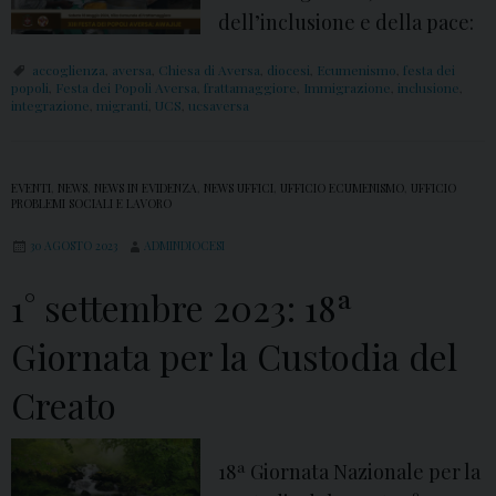
z
dell’inclusione e della pace:
1
a
9
accoglienza
,
aversa
,
Chiesa di Aversa
,
diocesi
,
Ecumenismo
,
festa dei
popoli
,
Festa dei Popoli Aversa
,
frattamaggiore
,
Immigrazione
,
inclusione
,
ª
integrazione
,
migranti
,
UCS
,
ucsaversa
G
i
o
EVENTI
,
NEWS
,
NEWS IN EVIDENZA
,
NEWS UFFICI
,
UFFICIO ECUMENISMO
,
UFFICIO
PROBLEMI SOCIALI E LAVORO
r
n
30 AGOSTO 2023
ADMINDIOCESI
a
1° settembre 2023: 18ª
t
a
Giornata per la Custodia del
p
Creato
e
r
l
18ª Giornata Nazionale per la
a