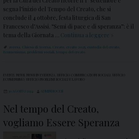
per la Cura del Creato ricorre il 1° settembre e
segna l’inizio del Tempo del Creato, che si
conclude il 4 ottobre, festa liturgica di San
Francesco d’Assisi. “Semi di pace e di speranza”: è il
tema della Giornata …
Continua a leggere
1
»
°
aversa
,
Chiesa di Aversa
,
Creato
,
creato 2025
,
custodia del creato
,
s
Ecumenismo
,
problemi sociali
,
tempo del creato
e
t
EVENTI
,
NEWS
,
NEWS IN EVIDENZA
,
UFFICIO COMUNICAZIONI SOCIALI
,
UFFICIO
t
ECUMENISMO
,
UFFICIO PROBLEMI SOCIALI E LAVORO
e
30 AGOSTO 2024
ADMINDIOCESI
m
b
Nel tempo del Creato,
r
vogliamo Essere Speranza
e
2