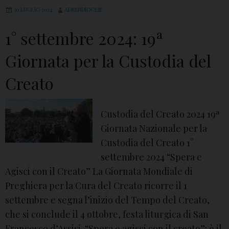
a
p
30 LUGLIO 2024
ADMINDIOCESI
z
o
i
d
1° settembre 2024: 19ª
o
e
Giornata per la Custodia del
n
l
a
C
Creato
l
r
e
e
Custodia del Creato 2024 19ª
p
a
Giornata Nazionale per la
e
t
Custodia del Creato 1°
r
o
settembre 2024 “Spera e
l
,
Agisci con il Creato” La Giornata Mondiale di
a
v
Preghiera per la Cura del Creato ricorre il 1
C
o
settembre e segna l’inizio del Tempo del Creato,
u
g
che si conclude il 4 ottobre, festa liturgica di San
s
l
Francesco d’Assisi. “Spera e agisci con il creato”: è il