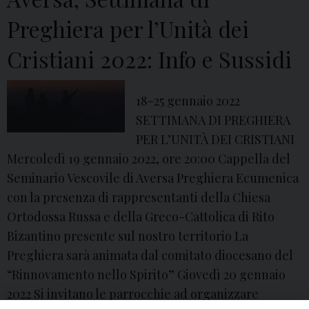
Preghiera per l’Unità dei
Cristiani 2022: Info e Sussidi
18-25 gennaio 2022
SETTIMANA DI PREGHIERA
PER L’UNITÀ DEI CRISTIANI
Mercoledì 19 gennaio 2022, ore 20:00 Cappella del
Seminario Vescovile di Aversa Preghiera Ecumenica
con la presenza di rappresentanti della Chiesa
Ortodossa Russa e della Greco-Cattolica di Rito
Bizantino presente sul nostro territorio La
Preghiera sarà animata dal comitato diocesano del
“Rinnovamento nello Spirito” Giovedì 20 gennaio
2022 Si invitano le parrocchie ad organizzare