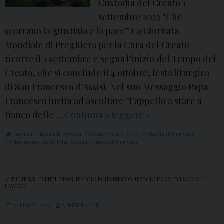
Custodia del Creato 1°
C
settembre 2023 “Che
u
scorrano la giustizia e la pace” La Giornata
s
Mondiale di Preghiera per la Cura del Creato
t
ricorre il 1 settembre e segna l’inizio del Tempo del
o
Creato, che si conclude il 4 ottobre, festa liturgica
d
di San Francesco d’Assisi. Nel suo Messaggio Papa
i
Francesco invita ad ascoltare “l’appello a stare a
a
fianco delle …
Continua a leggere
1
»
d
°
aversa
,
Chiesa di Aversa
,
Creato
,
creato 2023
,
custodia del creato
,
e
s
Ecumenismo
,
problemi sociali
,
tempo del creato
l
e
C
t
r
ALTRE NEWS
,
EVENTI
,
NEWS
,
UFFICIO ECUMENISMO
,
UFFICIO PROBLEMI SOCIALI E
t
LAVORO
e
e
30 MARZO 2023
ADMINDIOCESI
a
m
t