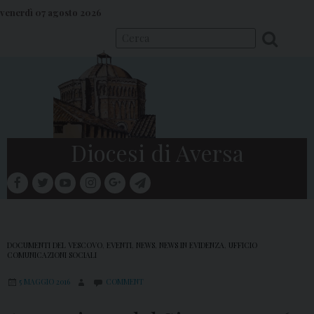
S
venerdì 07 agosto 2026
k
i
p
t
o
c
o
Diocesi di Aversa
n
t
facebook
twitter
youtube
instagram
google
telegram
e
Menu
n
t
DOCUMENTI DEL VESCOVO
,
EVENTI
,
NEWS
,
NEWS IN EVIDENZA
,
UFFICIO
COMUNICAZIONI SOCIALI
5 MAGGIO 2016
COMMENT