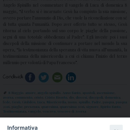
Angelo Spinillo nel commentare il vangelo di Luca di domenica 8
maggio, “il verbo si è incarnato: Gesù ha compiuto la sua missione,
ovvero portare l’annunzio di Dio, che vuole la riconciliazione con sé
di tutta quanta l’umanità. Dopo aver offerto tutto se stesso, Gesù
ritorna al cielo portando sul suo corpo le piaghe della passione,
segni di una t05otale obbedienza al Padre”. Egli investe poi i suoi
discepoli della missione di continuare a portare nel mondo la sua
opera, “la testimonianza della speranza di vita nuova all’umanità, la
testimonianza della misericordia a cui ci chiama l’inizio del terzo
millennio per volontà di Papa Francesco”.
Condividi
8 Maggio
,
amore
,
angelo spinillo
,
Anno Santo
,
apostoli
,
ascensione
,
aversa
,
commento
,
cristo
,
Cristo Risorto
,
dio
,
diocesi
,
discepoli
,
domenica
,
fede
,
Gesù
,
Giubileo
,
Luca
,
Misericordia
,
mons. spinillo
,
Padre
,
pasqua
,
pasqua
2016
,
piaghe
,
presenza
,
quaresima
,
quaresima 2016
,
signore
,
Spirito Santo
,
Testimonianza
,
vangelo
,
vescovo
,
vescovo di Aversa
Informativa