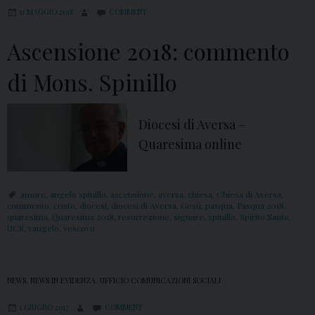
i
11 MAGGIO 2018
COMMENT
o
n
Ascensione 2018: commento
e
di Mons. Spinillo
d
e
l
Diocesi di Aversa –
S
Quaresima online
i
g
amore
,
angelo spinillo
,
ascensione
,
aversa
,
chiesa
,
Chiesa di Aversa
,
n
commento
,
cristo
,
diocesi
,
diocesi di Aversa
,
Gesù
,
pasqua
,
Pasqua 2018
,
quaresima
,
Quaresima 2018
,
resurrezione
,
signore
,
spinillo
,
Spirito Santo
,
o
UCS
,
vangelo
,
vescovo
r
e
2
NEWS
,
NEWS IN EVIDENZA
,
UFFICIO COMUNICAZIONI SOCIALI
0
1 GIUGNO 2017
COMMENT