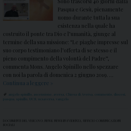
Sono trascorsi 40 giorni dalla
Pasqua e Gesù, pienamente
uomo durante tutta la sua
esistenza nella quale ha
costruito il ponte tra Dio e l’umanità, giunge al
termine della sua missione: “Le piaghe impresse sul
suo corpo testimoniano l’offerta di se stesso e il
pieno compimento della volontà del Padre”,
commenta Mons. Angelo Spinillo nello spezzare
con noi la parola di domenica 2 giugno 2019. …
Continua a leggere
A
»
s
angelo spinillo
,
ascensione
,
aversa
,
Chiesa di Aversa
,
commento
,
diocesi
,
c
pasqua
,
spinillo
,
UCS
,
ucsaversa
,
vangelo
e
n
DOCUMENTI DEL VESCOVO
,
NEWS
,
NEWS IN EVIDENZA
,
UFFICIO COMUNICAZIONI
s
SOCIALI