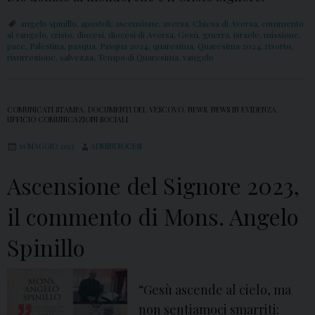
angelo spinillo
,
apostoli
,
ascensione
,
aversa
,
Chiesa di Aversa
,
commento
al vangelo
,
cristo
,
diocesi
,
diocesi di Aversa
,
Gesù
,
guerra
,
israele
,
missione
,
pace
,
Palestina
,
pasqua
,
Pasqua 2024
,
quaresima
,
Quaresima 2024
,
risorto
,
risurrezione
,
salvezza
,
Tempo di Quaresima
,
vangelo
COMUNICATI STAMPA
,
DOCUMENTI DEL VESCOVO
,
NEWS
,
NEWS IN EVIDENZA
,
UFFICIO COMUNICAZIONI SOCIALI
19 MAGGIO 2023
ADMINDIOCESI
Ascensione del Signore 2023,
il commento di Mons. Angelo
Spinillo
“Gesù ascende al cielo, ma
non sentiamoci smarriti: