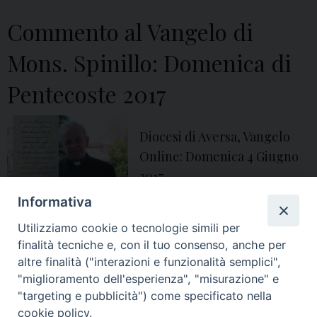
1
9
Commento al Vangelo di
:
Mons. Spinillo: Domenica di
C
o
Pentecoste 2017
m
m
Diocesi di Aversa, Vangelo
e
Online: Domenica 4 Giugno
n
2017
t
o
Informativa
2017
,
angelo spinillo
,
ascensione
,
aversa
,
chiesa
,
Chiesa di Aversa
,
commento
,
diocesi
,
diocesi di Aversa
,
pentecoste
,
quaresima
,
vangelo
,
d
Utilizziamo cookie o tecnologie simili per
vescovo
i
finalità tecniche e, con il tuo consenso, anche per
M
altre finalità ("interazioni e funzionalità semplici",
"miglioramento dell'esperienza", "misurazione" e
o
1
Pagina successiva »
"targeting e pubblicità") come specificato nella
n
cookie policy.