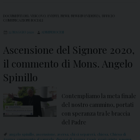
DOCUMENTI DEL VESCOVO
,
EVENTI
,
NEWS
,
NEWS IN EVIDENZA
,
UFFICIO
COMUNICAZIONI SOCIALI
22 MAGGIO 2020
ADMINDIOCESI
Ascensione del Signore 2020,
il commento di Mons. Angelo
Spinillo
Contempliamo la meta finale
del nostro cammino, portati
con speranza tra le braccia
del Padre
angelo spinillo
,
ascensione
,
aversa
,
chi ci separerà
,
chiesa
,
Chiesa di
Aversa
,
commento al vangelo
,
diocesi di Aversa
,
Gesù
,
gesù cristo
,
pasqua
,