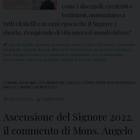
come i discepoli, credenti e
testimoni, annunziamo a
tutti i fratelli e in ogni epoca che il Signore è
risorto, riempiendo di vita nuova il mondo intero”
angelo spinillo
,
apostoli
,
ascensione
,
aversa
,
Chiesa di Aversa
,
commento
al vangelo
,
cristiani
,
diocesi
,
diocesi di Aversa
,
Gesù
,
gesù cristo
,
missione
,
pace
,
pasqua
,
Pasqua 2023
,
quaresima
,
Quaresima 2023
,
resurrezione
,
risurrezione
,
salvezza
,
speranza
,
Tempo di Pasqua
,
vangelo
COMUNICATI STAMPA
,
DOCUMENTI DEL VESCOVO
,
EVENTI
,
NEWS
,
NEWS IN EVIDENZA
,
UFFICIO COMUNICAZIONI SOCIALI
28 MAGGIO 2022
ADMINDIOCESI
Ascensione del Signore 2022,
il commento di Mons. Angelo