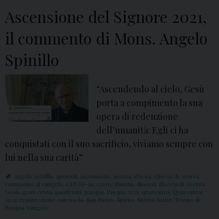
Ascensione del Signore 2021,
il commento di Mons. Angelo
Spinillo
“Ascendendo al cielo, Gesù
porta a compimento la sua
opera di redenzione
dell’umanità: Egli ci ha
conquistati con il suo sacrificio, viviamo sempre con
lui nella sua carità”
angelo spinillo
,
apostoli
,
ascensione
,
aversa
,
chiesa
,
Chiesa di Aversa
,
commento al vangelo
,
COVID-19
,
Cristo Risorto
,
diocesi
,
diocesi di Aversa
,
Gesù
,
gesù cristo
,
pandemia
,
pasqua
,
Pasqua 2021
,
quaresima
,
Quaresima
2021
,
resurrezione
,
san paolo
,
San Pietro
,
Spirito
,
Spirito Santo
,
Tempo di
Pasqua
,
vangelo