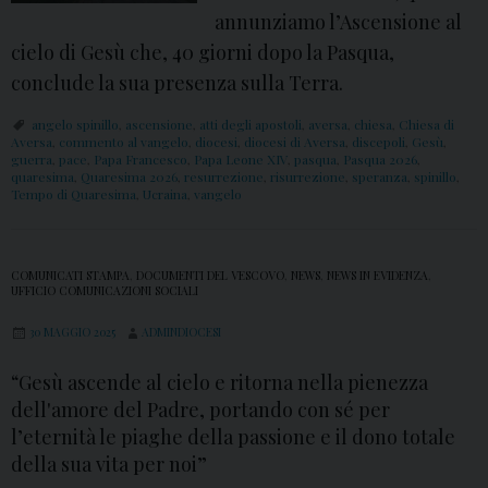
annunziamo l’Ascensione al
cielo di Gesù che, 40 giorni dopo la Pasqua,
conclude la sua presenza sulla Terra.
angelo spinillo
,
ascensione
,
atti degli apostoli
,
aversa
,
chiesa
,
Chiesa di
Aversa
,
commento al vangelo
,
diocesi
,
diocesi di Aversa
,
discepoli
,
Gesù
,
guerra
,
pace
,
Papa Francesco
,
Papa Leone XIV
,
pasqua
,
Pasqua 2026
,
quaresima
,
Quaresima 2026
,
resurrezione
,
risurrezione
,
speranza
,
spinillo
,
Tempo di Quaresima
,
Ucraina
,
vangelo
COMUNICATI STAMPA
,
DOCUMENTI DEL VESCOVO
,
NEWS
,
NEWS IN EVIDENZA
,
UFFICIO COMUNICAZIONI SOCIALI
30 MAGGIO 2025
ADMINDIOCESI
“Gesù ascende al cielo e ritorna nella pienezza
dell'amore del Padre, portando con sé per
l’eternità le piaghe della passione e il dono totale
della sua vita per noi”