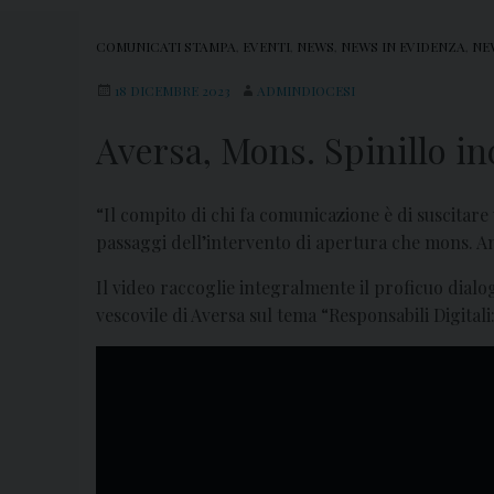
COMUNICATI STAMPA
,
EVENTI
,
NEWS
,
NEWS IN EVIDENZA
,
NE
18 DICEMBRE 2023
ADMINDIOCESI
Aversa, Mons. Spinillo in
“Il compito di chi fa comunicazione è di suscitare
passaggi dell’intervento di apertura che mons. Ang
Il video raccoglie integralmente il proficuo dial
vescovile di Aversa sul tema “Responsabili Digital