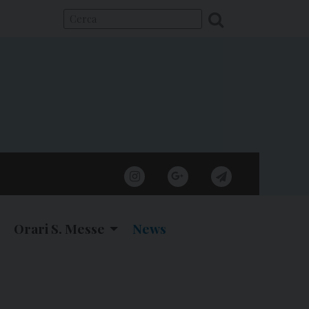
instagram
google
telegram
Orari S. Messe
News