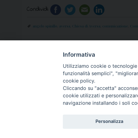
Condividi
angelo spinillo
,
aversa
,
Chiesa di Aversa
,
comunicazione
,
Comu
«
Pastorale Sociale: in Piazza San Domenico 
Informativa
“compartecipazione alla cosa pubblica”
Utilizziamo cookie o tecnologie s
funzionalità semplici", "miglior
cookie policy.
Cliccando su "accetta" acconsent
cookie utilizzati e personalizza
© 2018 Diocesi di Aversa
navigazione installando i soli co
Personalizza