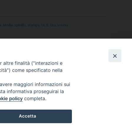
a
,
Media
,
spinillo
,
stampa
,
UCS
,
Ucs Aversa
li: 29 dicembre, brindisi con Mons. Spinillo
»
altre finalità ("interazioni e
cità") come specificato nella
 avere maggiori informazioni sui
sta informativa proseguirai la
kie policy
completa.
Accetta
Preferenze Cookie