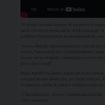
“Il mondo ha tanto bisogno di riscoprire il tempo
ma la velocità presenta anche degli svantaggi: “i
nobilitare l’informazione trasformandola in conc
Ascolto, dialogo, approfondimento: così gli oper
società, “una società dove l’individualismo è se
ma per vivere lo spirito comunitario occorre riscopr
dovrà fare i conti”.
Mons. Spinillo ha inoltre rimarcato la sua fiduci
con quel mondo adulto che, per saper educare, dev
Ovviamente, anche la chiesa è chiamata a fare la su
#ChiesadiAversa #Aversa #comunicazionisociali 
#ucs #ucsaversa