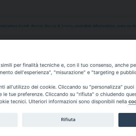
nicazioni Sociali
,
diocesi
,
diocesi di Aversa
,
giornalisti
,
informazione
,
mass medi
per parlare di
Beni Cultura
imili per finalità tecniche e, con il tuo consenso, anche per 
amento dell'esperienza", "misurazione" e "targeting e pubbli
i all'utilizzo dei cookie. Cliccando su "personalizza" puoi
re le tue preferenze. Cliccando su "rifiuta" o chiudendo que
okie tecnici. Ulteriori informazioni sono disponibili nella
coo
Rifiuta
f
t
y
i
g
t