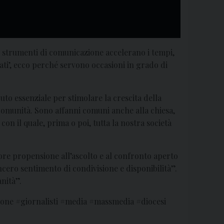
ni strumenti di comunicazione accelerano i tempi,
ti’, ecco perché servono occasioni in grado di
o essenziale per stimolare la crescita della
comunità. Sono affanni comuni anche alla chiesa,
con il quale, prima o poi, tutta la nostra società
ore propensione all’ascolto e al confronto aperto
cero sentimento di condivisione e disponibilità”.
anità”.
ione #giornalisti #media #massmedia #diocesi