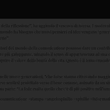
 della riflessione”, ha aggiunto il vescovo di Aversa. I moder
l mondo ha bisogno che nuovi pensieri ed idee vengano ‘genera
etto”.
atori del mondo della comunicazione possono dare un contribut
mpre più galoppante, minando il senso di appartenenza ad una 
ire il valore della bontà della vita. Questo è il tema cruciale 
a nelle nuove generazioni, “che forse stanno ritrovando maggi
e sentirsi proiettato verso il bene comune, animato da un sin
a parte: “La fede esalta quello che c’è di più positivo nell’um
#comunicazione #stampa #angelospinillo #spinillo #informaz