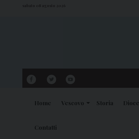
S
sabato 08 agosto 2026
k
i
p
t
o
c
o
n
facebook
twitter
youtube
t
e
n
Home
Vescovo
Storia
Dioce
t
Contatti