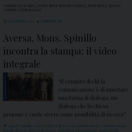
COMUNICATI STAMPA
,
EVENTI
,
NEWS
,
NEWS IN EVIDENZA
,
NEWS UFFICI
,
UFFICIO
COMUNICAZIONI SOCIALI
18 DICEMBRE 2023
ADMINDIOCESI
Aversa, Mons. Spinillo
incontra la stampa: il video
integrale
“Il compito di chi fa
comunicazione è di suscitare
una forma di dialogo, un
dialogo che la chiesa
propone e vuole vivere come possibilità di ricerca”.
angelo spinillo
,
aversa
,
Chiesa di Aversa
,
comunicazione
,
Comunicazioni
Sociali
,
diocesi
,
diocesi di Aversa
,
giornalisti
,
informazione
,
mass media
,