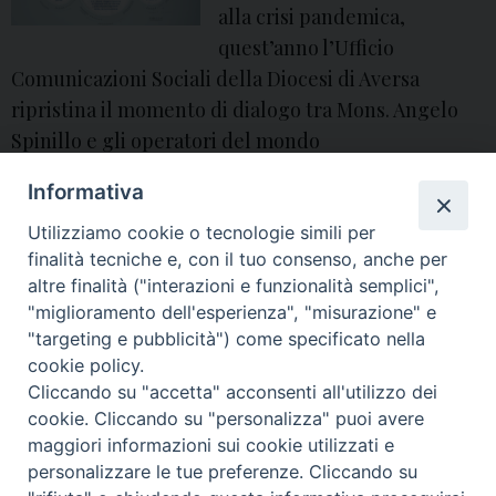
alla crisi pandemica,
quest’anno l’Ufficio
Comunicazioni Sociali della Diocesi di Aversa
ripristina il momento di dialogo tra Mons. Angelo
Spinillo e gli operatori del mondo
dell’informazione.
Informativa
angelo spinillo
,
aversa
,
Chiesa di Aversa
,
comunicazione
,
Comunicazioni
Utilizziamo cookie o tecnologie simili per
Sociali
,
diocesi
,
diocesi di Aversa
,
informazione
,
mass media
,
Media
,
spinillo
,
stampa
,
UCS
,
Ucs Aversa
finalità tecniche e, con il tuo consenso, anche per
altre finalità ("interazioni e funzionalità semplici",
"miglioramento dell'esperienza", "misurazione" e
P
"targeting e pubblicità") come specificato nella
o
cookie policy.
Cliccando su "accetta" acconsenti all'utilizzo dei
s
© 2018 Diocesi di Aversa
cookie. Cliccando su "personalizza" puoi avere
t
maggiori informazioni sui cookie utilizzati e
N
personalizzare le tue preferenze. Cliccando su
a