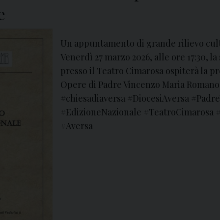
i
e
l
1
Un appuntamento di grande rilievo cultur
8
Venerdì 27 marzo 2026, alle ore 17:30, 
a
presso il Teatro Cimarosa ospiterà la p
p
Opere di Padre Vincenzo Maria Romano. 
r
#chiesadiaversa #DiocesiAversa #Pad
i
#EdizioneNazionale #TeatroCimarosa #M
l
#Aversa
e
,
l
e
S
u
o