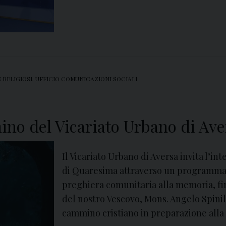
i
a
n
o
d
’
 RELIGIOSI
,
UFFICIO COMUNICAZIONI SOCIALI
A
v
e
no del Vicariato Urbano di Ave
r
s
Il Vicariato Urbano di Aversa invita l’i
a
di Quaresima attraverso un programma 
preghiera comunitaria alla memoria, fin
del nostro Vescovo, Mons. Angelo Spinill
cammino cristiano in preparazione alla