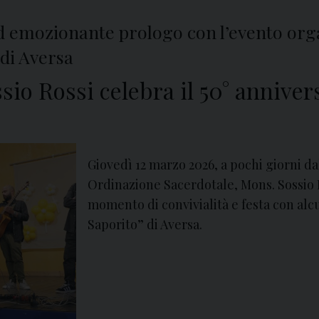
p
r
 emozionante prologo con l’evento organ
e
 di Aversa
s
io Rossi celebra il 50° anniver
e
n
z
a
Giovedì 12 marzo 2026, a pochi giorni da
a
Ordinazione Sacerdotale, Mons. Sossio 
S
momento di convivialità e festa con alcu
a
Saporito” di Aversa.
n
C
i
p
r