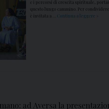
e i percorsi di crescita spirituale, por
questo lungo cammino. Per condividere l
è invitata a …
Continua a leggere
3
»
0
A
n
n
i
I
n
s
i
e
m
e
ano: ad Aversa la presentazion
: