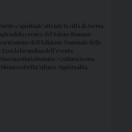
ale e spirituale attende la città di Aversa.
la splendida cornice del Salone Romano
resentazione dell’Edizione Nazionale delle
Ecco la locandina dell’evento:
reVincenzoMariaRomano #CulturaAversa
inisteroDellaCultura #Spiritualità