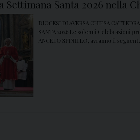
la Settimana Santa 2026 nella C
e
s
t
DIOCESI DI AVERSA CHIESA CATTEDR
e
SANTA 2026 Le solenni Celebrazioni pr
g
ANGELO SPINILLO, avranno il seguente
g
i
a
n
o
l
a
l
o
r
o