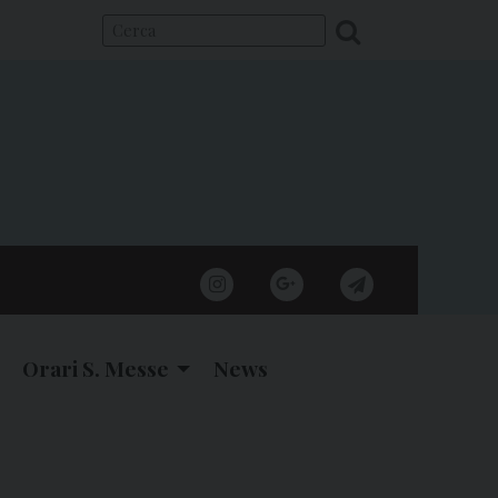
instagram
google
telegram
Orari S. Messe
News