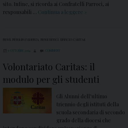
sito. Infine, si ricorda ai Confratelli Parroci, ai
i
responsabili …
Continua a leggere
P
»
n
a
a
r
r
t
i
NEWS
,
NEWS IN EVIDENZA
,
NEWS UFFICI
,
UFFICIO CARITAS
e
o
9 OTTOBRE 2014
COMMENT
i
p
l
Volontariato Caritas: il
o
c
r
o
modulo per gli studenti
t
r
e
s
a
Gli Alunni dell’ultimo
o
p
triennio degli istituti della
d
e
scuola secondaria di secondo
i
r
grado della diocesi che
f
t