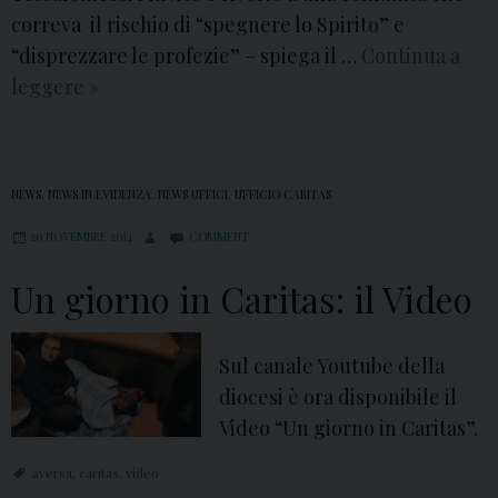
correva il rischio di “spegnere lo Spirito” e
“disprezzare le profezie” – spiega il …
Continua a
leggere
I
»
l
s
u
NEWS
,
NEWS IN EVIDENZA
,
NEWS UFFICI
,
UFFICIO CARITAS
s
20 NOVEMBRE 2014
s
COMMENT
i
Un giorno in Caritas: il Video
d
i
Sul canale Youtube della
o
diocesi è ora disponibile il
p
Video “Un giorno in Caritas”.
e
r
aversa
,
caritas
,
video
A