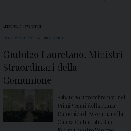
5
N
o
ALTRE NEWS
,
NEWS UFFICI
v
12 NOVEMBRE 2014
COMMENT
e
m
Giubileo Lauretano, Ministri
b
r
Straordinari della
e
Comunione
,
R
i
Sabato 29 novembre p.v., nei
t
Primi Vespri della Prima
i
Domenica di Avvento, nella
r
Chiesa Cattedrale, Sua
o
Ecc.za il nostro Vescovo