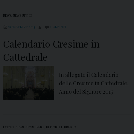
v
v
NEWS
,
NEWS UFFICI
e
18 NOVEMBRE 2014
COMMENT
n
t
Calendario Cresime in
o
Cattedrale
e
N
a
In allegato il Calendario
t
delle Cresime in Cattedrale,
a
Anno del Signore 2015
l
e
EVENTI
,
NEWS
,
NEWS UFFICI
,
UFFICIO LITURGICO