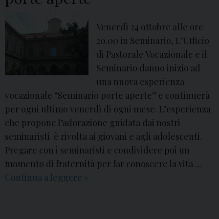
Venerdì 24 ottobre alle ore
20.00 in Seminario, L’Ufficio
di Pastorale Vocazionale e il
Seminario danno inizio ad
una nuova esperienza
vocazionale “Seminario porte aperte” e continuerà
per ogni ultimo venerdì di ogni mese. L’esperienza
che propone l’adorazione guidata dai nostri
seminaristi è rivolta ai giovani e agli adolescenti.
Pregare con i seminaristi e condividere poi un
momento di fraternità per far conoscere la vita …
Continua a leggere
V
»
e
n
e