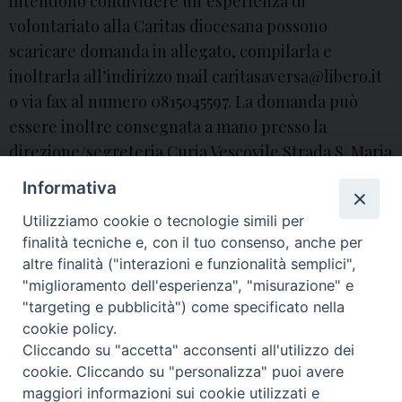
intendono condividere un’esperienza di
o
e
volontariato alla Caritas diocesana possono
r
scaricare domanda in allegato, compilarla e
m
inoltrarla all’indirizzo mail caritasaversa@libero.it
a
o via fax al numero 0815045597. La domanda può
z
essere inoltre consegnata a mano presso la
i
direzione/segreteria Curia Vescovile Strada S. Maria
o
a piazza, 49 (Aversa) o al Centro Polivalente “Madre
Informativa
n
…
Continua a leggere
V
»
e
Utilizziamo cookie o tecnologie simili per
o
p
finalità tecniche e, con il tuo consenso, anche per
l
e
altre finalità ("interazioni e funzionalità semplici",
o
"miglioramento dell'esperienza", "misurazione" e
r
« Pagina precedente
Pagina successiva »
n
"targeting e pubblicità") come specificato nella
C
t
cookie policy.
a
Cliccando su "accetta" acconsenti all'utilizzo dei
a
t
© 2018 Diocesi di Aversa
cookie. Cliccando su "personalizza" puoi avere
r
e
maggiori informazioni sui cookie utilizzati e