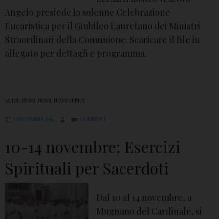
s
Angelo presiede la solenne Celebrazione
p
Eucaristica per il Giubileo Lauretano dei Ministri
i
Straordinari della Comunione. Scaricare il file in
r
allegato per dettagli e programma.
i
t
u
ALTRE NEWS
,
NEWS
,
NEWS UFFICI
a
l
3 NOVEMBRE 2014
COMMENT
e
10-14 novembre: Esercizi
c
o
Spirituali per Sacerdoti
n
M
Dal 10 al 14 novembre, a
o
Mugnano del Cardinale, si
n