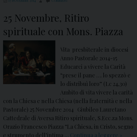
17 NOVEMBRE 2014
COMMENT
25 Novembre, Ritiro
spirituale con Mons. Piazza
Vita presbiterale in diocesi
Anno Pastorale 2014-15
Educarci a vivere la Carità
“prese il pane …. lo spezzò e
lo distribuì loro” (Lc 24,30)
Ambito di vita vivere la carità
con la Chiesa e nella Chiesa (nella fraternità e nella
Pastorale) 25 Novembre 2014 Giubileo Lauretano
Cattedrale di Aversa Ritiro spirituale, S.Ecc.za Mons.
Orazio Francesco Piazza “La Chiesa, in Cristo, segno
e strumento dell’intima …
Continua a leggere
2
»