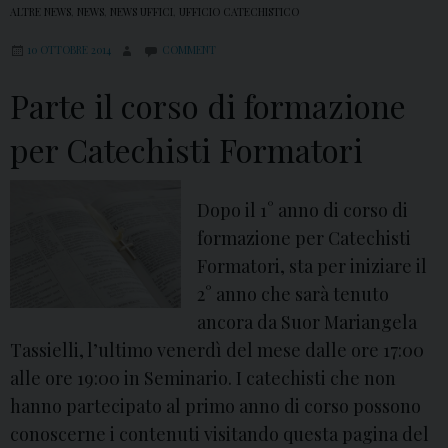
ALTRE NEWS
,
NEWS
,
NEWS UFFICI
,
UFFICIO CATECHISTICO
r
10 OTTOBRE 2014
COMMENT
d
ì
Parte il corso di formazione
2
4
per Catechisti Formatori
o
t
Dopo il 1° anno di corso di
t
formazione per Catechisti
o
Formatori, sta per iniziare il
b
2° anno che sarà tenuto
r
ancora da Suor Mariangela
e
Tassielli, l’ultimo venerdì del mese dalle ore 17:00
:
alle ore 19:00 in Seminario. I catechisti che non
S
hanno partecipato al primo anno di corso possono
e
conoscerne i contenuti visitando questa pagina del
m