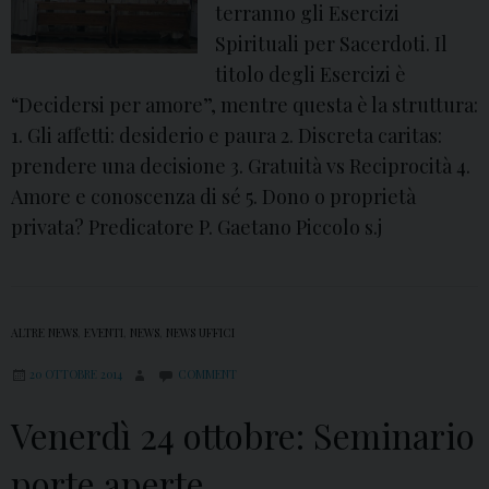
terranno gli Esercizi
s
Spirituali per Sacerdoti. Il
.
titolo degli Esercizi è
P
“Decidersi per amore”, mentre questa è la struttura:
i
1. Gli affetti: desiderio e paura 2. Discreta caritas:
a
prendere una decisione 3. Gratuità vs Reciprocità 4.
z
Amore e conoscenza di sé 5. Dono o proprietà
z
privata? Predicatore P. Gaetano Piccolo s.j
a
ALTRE NEWS
,
EVENTI
,
NEWS
,
NEWS UFFICI
20 OTTOBRE 2014
COMMENT
Venerdì 24 ottobre: Seminario
porte aperte