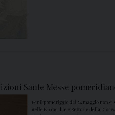
e
sizioni Sante Messe pomeridian
Per il pomeriggio del 24 maggio non ci 
nelle Parrocchie e Rettorie della Diocesi