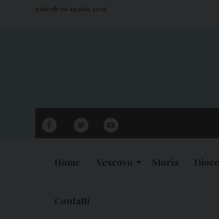
S
giovedì 06 agosto 2026
k
i
p
t
o
c
o
n
facebook
twitter
youtube
t
e
n
Home
Vescovo
Storia
Dioce
t
Contatti