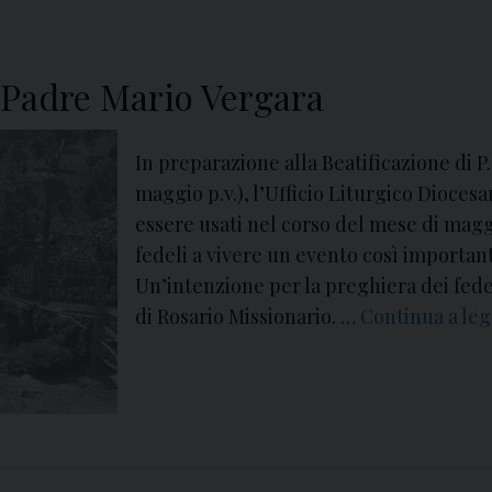
1
4
,
i Padre Mario Vergara
p
a
In preparazione alla Beatificazione di P.
r
maggio p.v.), l’Ufficio Liturgico Dioce
t
essere usati nel corso del mese di maggi
e
fedeli a vivere un evento così important
l
Un’intenzione per la preghiera dei fed
’
di Rosario Missionario. …
Continua a le
I
t
i
n
e
r