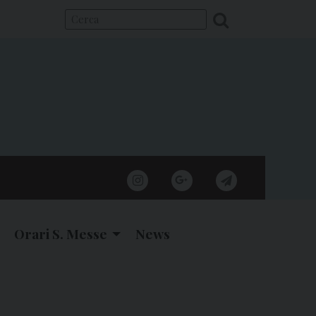
instagram
google
telegram
Orari S. Messe
News