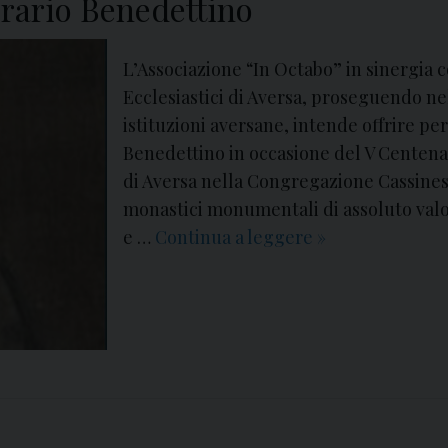
erario Benedettino
L’Associazione “In Octabo” in sinergia c
Ecclesiastici di Aversa, proseguendo n
istituzioni aversane, intende offrire per
Benedettino in occasione del V Centena
di Aversa nella Congregazione Cassinese
monastici monumentali di assoluto valo
e …
Continua a leggere
M
»
a
g
g
i
o
2
0