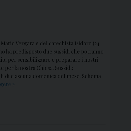
n
t
e
M
e
s
 Mario Vergara e del catechista Isidoro (24
s
sano ha predisposto due sussidi che potranno
e
o, per sensibilizzare e preparare i nostri
p
e per la nostra Chiesa. Sussidi:
o
eli di ciascuna domenica del mese. Schema
m
ggere
S
»
e
u
r
s
i
s
d
i
i
d