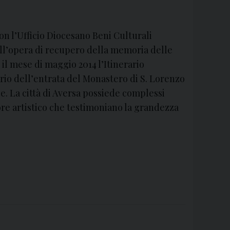
o
:
d
on l’Ufficio Diocesano Beni Culturali
i
ell’opera di recupero della memoria delle
s
 il mese di maggio 2014 l’Itinerario
p
rio dell’entrata del Monastero di S. Lorenzo
o
. La città di Aversa possiede complessi
s
re artistico che testimoniano la grandezza
i
z
i
o
n
i
S
a