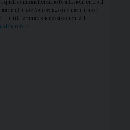
, i quali comunicheranno le adesioni entro il
onando al n. 081/890 17 64 o inviando una e-
.it ,e ritireranno successivamente il
 a leggere
S
»
a
b
a
t
o
2
4
m
a
g
g
i