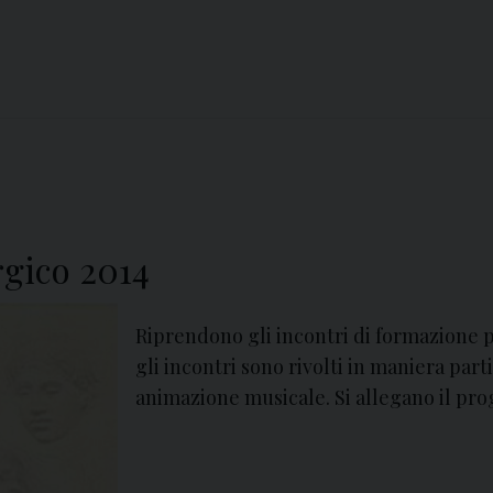
e
g
l
i
a
d
i
P
rgico 2014
e
n
t
Riprendono gli incontri di formazione p
e
gli incontri sono rivolti in maniera part
c
animazione musicale. Si allegano il pro
o
s
t