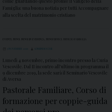
e
come guardando questo promo! Il Vangelo della
t
r
Famiglia: una buona notizia per tutti Accompagnare
t
c
alla scelta del matrimonio cristiano
i
o
i
r
s
s
e
EVENTI
,
NEWS
,
NEWS IN EVIDENZA
,
NEWS UFFICI
,
UFFICIO FAMIGLIA
o
r
d
3 NOVEMBRE 2019
ADMINDIOCESI
v
i
i
Lunedì 4 novembre, primo incontro presso la Curia
f
z
Vescovile. Dal II incontro all'ultimo in programma il
o
i
9 dicembre 2019, la sede sarà il Seminario Vescovile
r
di Aversa
e
m
l
Pastorale Familiare, Corso di
a
e
formazione per coppie-guida
z
i
i
n
dei percorsi pre-