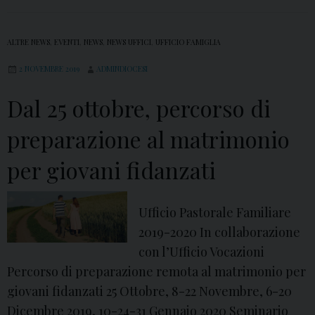
n
s
E
t
p
ALTRE NEWS
,
EVENTI
,
NEWS
,
NEWS UFFICI
,
UFFICIO FAMIGLIA
o
i
2 NOVEMBRE 2019
r
ADMINDIOCESI
s
a
c
Dal 25 ottobre, percorso di
l
o
e
preparazione al matrimonio
p
F
o
per giovani fidanzati
a
m
i
Ufficio Pastorale Familiare
l
2019-2020 In collaborazione
i
con l’Ufficio Vocazioni
a
Percorso di preparazione remota al matrimonio per
r
giovani fidanzati 25 Ottobre, 8-22 Novembre, 6-20
e
Dicembre 2019, 10-24-31 Gennaio 2020 Seminario