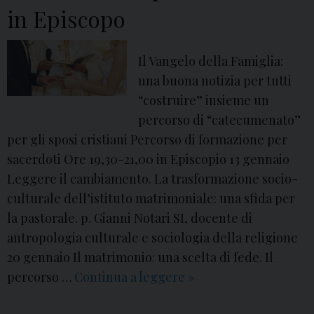
l
in Episcopo
a
V
Il Vangelo della Famiglia:
i
una buona notizia per tutti
t
“costruire” insieme un
a
percorso di “catecumenato”
2
per gli sposi cristiani Percorso di formazione per
0
sacerdoti Ore 19,30-21,00 in Episcopio 13 gennaio
2
Leggere il cambiamento. La trasformazione socio-
0
culturale dell’istituto matrimoniale: una sfida per
:
la pastorale. p. Gianni Notari SI, docente di
i
antropologia culturale e sociologia della religione
l
20 gennaio Il matrimonio: una scelta di fede. Il
V
percorso …
Continua a leggere
1
»
i
3
d