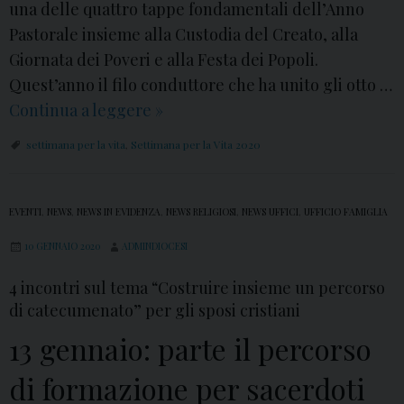
una delle quattro tappe fondamentali dell’Anno
Pastorale insieme alla Custodia del Creato, alla
Giornata dei Poveri e alla Festa dei Popoli.
Quest’anno il filo conduttore che ha unito gli otto …
Continua a leggere
S
»
e
settimana per la vita
,
Settimana per la Vita 2020
t
t
i
EVENTI
,
NEWS
,
NEWS IN EVIDENZA
,
NEWS RELIGIOSI
,
NEWS UFFICI
,
UFFICIO FAMIGLIA
m
10 GENNAIO 2020
ADMINDIOCESI
a
n
4 incontri sul tema “Costruire insieme un percorso
di catecumenato” per gli sposi cristiani
a
p
13 gennaio: parte il percorso
e
di formazione per sacerdoti
r