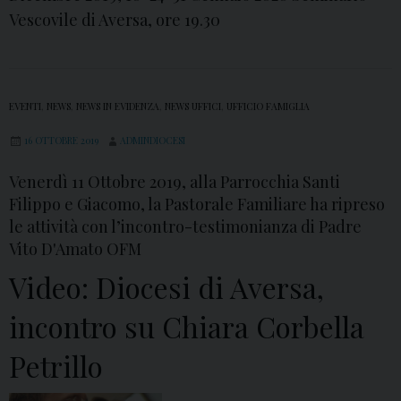
,
Vescovile di Aversa, ore 19.30
C
o
r
EVENTI
,
NEWS
,
NEWS IN EVIDENZA
,
NEWS UFFICI
,
UFFICIO FAMIGLIA
s
o
16 OTTOBRE 2019
ADMINDIOCESI
d
Venerdì 11 Ottobre 2019, alla Parrocchia Santi
i
Filippo e Giacomo, la Pastorale Familiare ha ripreso
f
le attività con l’incontro-testimonianza di Padre
o
Vito D'Amato OFM
r
Video: Diocesi di Aversa,
m
incontro su Chiara Corbella
a
z
Petrillo
i
o