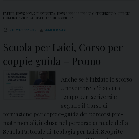
g
e
e
o
EVENTI
,
NEWS
,
NEWS IN EVIDENZA
,
NEWS UFFICI
,
UFFICIO CATECHISTICO
,
UFFICIO
n
COMUNICAZIONI SOCIALI
,
UFFICIO FAMIGLIA
i
n
n
19 NOVEMBRE 2019
ADMINDIOCESI
a
t
Scuola per Laici, Corso per
i
e
o
g
coppie guida – Promo
:
r
p
a
a
Anche se è iniziato lo scorso
l
r
4 novembre, c’è ancora
e
t
tempo per iscriversi e
c
e
seguire il Corso di
o
i
formazione per coppie-guida dei percorsi pre-
n
l
matrimoniali, incluso nel percorso annuale della
t
p
Scuola Pastorale di Teologia per Laici. Scoprite
u