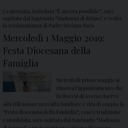
o
i
La giornata, intitolata “È ancora possibile”, sarà
n
o
ospitata dal Santuario "Madonna di Briano" e vedrà
a
c
la testimonianza di Padre Stefano Nava
t
e
Mercoledì 1 Maggio 2019:
i
s
e
Festa Diocesana della
a
n
n
Famiglia
o
a
n
d
m
e
Mercoledì primo maggio si
o
l
rinnova l’appuntamento che
r
l
la diocesi di Aversa riserva
i
a
alla riflessione su realtà familiare e vita di coppia: la
r
F
“Festa diocesana della Famiglia”, com’è tradizione
e
a
consolidata, sarà ospitata dal Santuario “Madonna
m
m