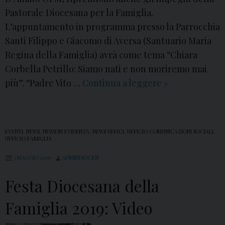
a
Pastorale Diocesana per la Famiglia.
C
L’appuntamento in programma presso la Parrocchia
o
Santi Filippo e Giacomo di Aversa (Santuario Maria
r
Regina della Famiglia) avrà come tema “Chiara
b
Corbella Petrillo: Siamo nati e non moriremo mai
e
più”. “Padre Vito …
Continua a leggere
C
»
l
h
l
i
a
a
EVENTI
,
NEWS
,
NEWS IN EVIDENZA
,
NEWS UFFICI
,
UFFICIO COMUNICAZIONI SOCIALI
,
P
r
UFFICIO FAMIGLIA
e
a
3 MAGGIO 2019
ADMINDIOCESI
t
C
r
Festa Diocesana della
o
i
r
Famiglia 2019: Video
l
b
l
e