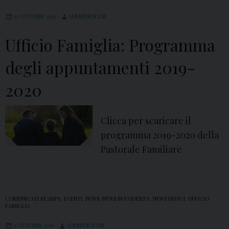
a
:
12 OTTOBRE 2019
ADMINDIOCESI
d
D
e
i
Ufficio Famiglia: Programma
i
o
degli appuntamenti 2019-
p
c
e
e
2020
r
s
c
i
Clicca per scaricare il
o
d
programma 2019-2020 della
r
i
Pastorale Familiare
s
A
i
v
p
e
r
r
COMUNICATI STAMPA
,
EVENTI
,
NEWS
,
NEWS IN EVIDENZA
,
NEWS UFFICI
,
UFFICIO
FAMIGLIA
e
s
-
a
9 OTTOBRE 2019
ADMINDIOCESI