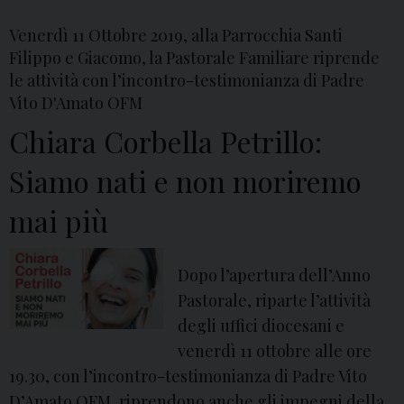
m
,
Venerdì 11 Ottobre 2019, alla Parrocchia Santi
a
i
Filippo e Giacomo, la Pastorale Familiare riprende
t
n
le attività con l’incontro-testimonianza di Padre
r
c
Vito D'Amato OFM
i
o
Chiara Corbella Petrillo:
m
n
o
t
Siamo nati e non moriremo
n
r
mai più
i
o
a
s
l
u
Dopo l’apertura dell’Anno
i
C
Pastorale, riparte l’attività
h
degli uffici diocesani e
i
venerdì 11 ottobre alle ore
a
19.30, con l’incontro-testimonianza di Padre Vito
r
D’Amato OFM, riprendono anche gli impegni della