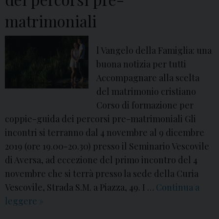
o
t
n
matrimoniali
e
e
r
p
v
l Vangelo della Famiglia: una
e
i
buona notizia per tutti
r
s
Accompagnare alla scelta
s
t
del matrimonio cristiano
a
e
Corso di formazione per
c
coppie-guida dei percorsi pre-matrimoniali Gli
e
incontri si terranno dal 4 novembre al 9 dicembre
r
2019 (ore 19.00-20.30) presso il Seminario Vescovile
d
di Aversa, ad eccezione del primo incontro del 4
o
novembre che si terrà presso la sede della Curia
t
Vescovile, Strada S.M. a Piazza, 49. I …
Continua a
i
leggere
P
»
i
a