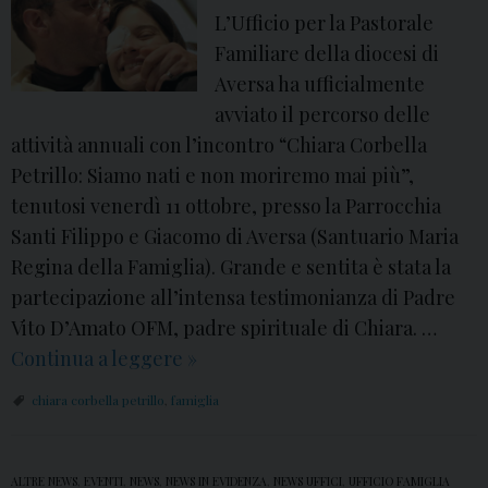
n
L’Ufficio per la Pastorale
e
Familiare della diocesi di
p
Aversa ha ufficialmente
e
avviato il percorso delle
r
attività annuali con l’incontro “Chiara Corbella
c
Petrillo: Siamo nati e non moriremo mai più”,
o
tenutosi venerdì 11 ottobre, presso la Parrocchia
p
Santi Filippo e Giacomo di Aversa (Santuario Maria
p
Regina della Famiglia). Grande e sentita è stata la
i
partecipazione all’intensa testimonianza di Padre
e
Vito D’Amato OFM, padre spirituale di Chiara. …
-
Continua a leggere
V
»
g
i
chiara corbella petrillo
,
famiglia
u
d
i
e
d
o
ALTRE NEWS
,
EVENTI
,
NEWS
,
NEWS IN EVIDENZA
,
NEWS UFFICI
,
UFFICIO FAMIGLIA