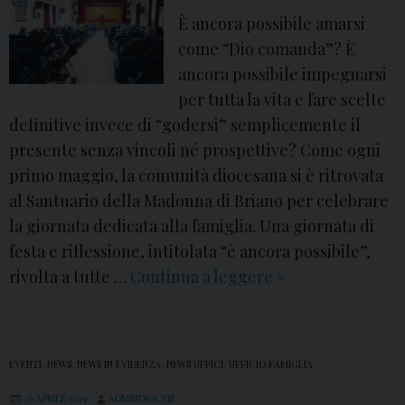
o
l
È ancora possibile amarsi
l
come “Dio comanda”? È
a
ancora possibile impegnarsi
P
per tutta la vita e fare scelte
e
definitive invece di “godersi” semplicemente il
t
presente senza vincoli né prospettive? Come ogni
r
primo maggio, la comunità diocesana si è ritrovata
i
al Santuario della Madonna di Briano per celebrare
l
la giornata dedicata alla famiglia. Una giornata di
l
festa e riflessione, intitolata “è ancora possibile”,
o
rivolta a tutte …
Continua a leggere
F
»
:
e
S
s
i
t
EVENTI
,
NEWS
,
NEWS IN EVIDENZA
,
NEWS UFFICI
,
UFFICIO FAMIGLIA
a
a
m
26 APRILE 2019
ADMINDIOCESI
D