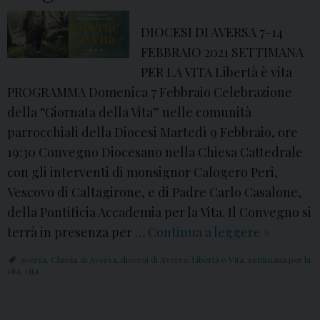
t
DIOCESI DI AVERSA 7-14
a
FEBBRAIO 2021 SETTIMANA
”
PER LA VITA Libertà è vita
:
PROGRAMMA Domenica 7 Febbraio Celebrazione
l
della “Giornata della Vita” nelle comunità
a
parrocchiali della Diocesi Martedì 9 Febbraio, ore
d
19:30 Convegno Diocesano nella Chiesa Cattedrale
i
con gli interventi di monsignor Calogero Peri,
o
Vescovo di Caltagirone, e di Padre Carlo Casalone,
c
della Pontificia Accademia per la Vita. Il Convegno si
e
terrà in presenza per …
Continua a leggere
S
»
s
e
i
aversa
,
Chiesa di Aversa
,
diocesi di Aversa
,
Libertà e Vita
,
settimana per la
t
vita
,
vita
d
t
i
i
A