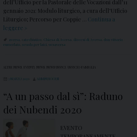
dell’Ufficio per la Pastorale delle Vocazioni dall’11
r
gennaio 2021: Modulo liturgico, a cura dell’Ufficio
e
Liturgico; Percorso per Coppie …
Continua a
a
leggere
V
»
m
i
i
aversa
,
catechistico
,
Chiesa di Aversa
,
diocesi di Aversa
,
don vittorio
d
cumerlato
,
scuola per laici
,
ucsaversa
n
e
g
o
p
ALTRE NEWS
,
EVENTI
,
NEWS
,
NEWS UFFICI
,
UFFICIO FAMIGLIA
:
e
A
3 MARZO 2020
ADMINDIOCESI
r
v
C
“A un passo dal sì”: Raduno
e
o
r
dei Nubendi 2020
p
s
p
a
i
EVENTO
,
e
TEMPORANEAMENTE