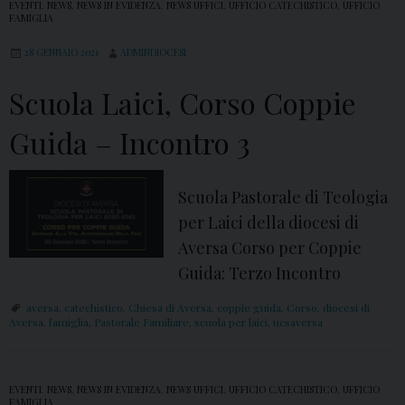
EVENTI
,
NEWS
,
NEWS IN EVIDENZA
,
NEWS UFFICI
,
UFFICIO CATECHISTICO
,
UFFICIO
m
FAMIGLIA
v
a
e
28 GENNAIO 2021
ADMINDIOCESI
n
r
a
Scuola Laici, Corso Coppie
s
p
a
Guida – Incontro 3
e
s
r
i
l
Scuola Pastorale di Teologia
p
a
per Laici della diocesi di
r
V
Aversa Corso per Coppie
e
i
Guida: Terzo Incontro
p
t
a
aversa
,
catechistico
,
Chiesa di Aversa
,
coppie guida
,
Corso
,
diocesi di
a
Aversa
,
famiglia
,
Pastorale Familiare
,
scuola per laici
,
ucsaversa
r
2
a
0
a
EVENTI
,
NEWS
,
NEWS IN EVIDENZA
,
NEWS UFFICI
,
UFFICIO CATECHISTICO
,
UFFICIO
2
v
FAMIGLIA