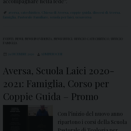
accompagnare nella fede”.
aversa
,
catechistico
,
Chiesa di Aversa
,
coppie guida
,
diocesi di Aversa
,
famiglia
,
Pastorale Familiare
,
scuola per laici
,
ucsaversa
EVENTI
,
NEWS
,
NEWS IN EVIDENZA
,
NEWS UFFICI
,
UFFICIO CATECHISTICO
,
UFFICIO
FAMIGLIA
29 DICEMBRE 2020
ADMINDIOCESI
Aversa, Scuola Laici 2020-
2021: Famiglia, Corso per
Coppie Guida – Promo
Con l’inizio del nuovo anno
ripartono i corsi della Scuola
Pastorale di Teologia per