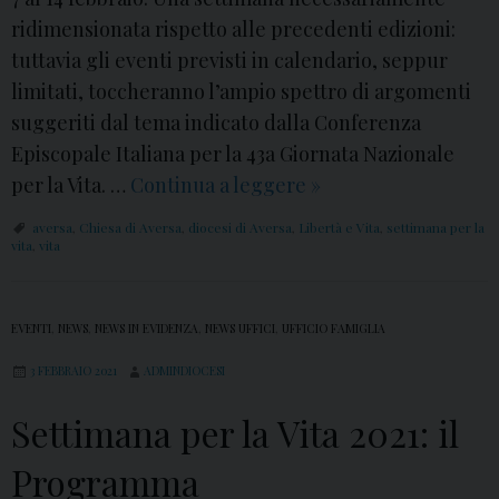
ridimensionata rispetto alle precedenti edizioni:
tuttavia gli eventi previsti in calendario, seppur
limitati, toccheranno l’ampio spettro di argomenti
suggeriti dal tema indicato dalla Conferenza
Episcopale Italiana per la 43a Giornata Nazionale
per la Vita. …
Continua a leggere
“
»
L
aversa
,
Chiesa di Aversa
,
diocesi di Aversa
,
Libertà e Vita
,
settimana per la
i
vita
,
vita
b
e
EVENTI
,
NEWS
,
NEWS IN EVIDENZA
,
NEWS UFFICI
,
UFFICIO FAMIGLIA
r
t
3 FEBBRAIO 2021
ADMINDIOCESI
à
Settimana per la Vita 2021: il
e
V
Programma
i