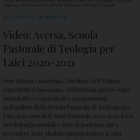
EVENTI
,
NEWS
,
NEWS IN EVIDENZA
,
NEWS UFFICI
,
UFFICIO CATECHISTICO
,
UFFICIO
e
FAMIGLIA
,
UFFICIO LAICATO
,
UFFICIO LITURGICO
,
UFFICIO VOCAZIONI
m
22 OTTOBRE 2020
ADMINDIOCESI
b
Video: Aversa, Scuola
r
e
Pastorale di Teologia per
:
I
Laici 2020-2021
n
c
Don Vittorio Cumerlato, Direttore dell’Ufficio
o
Catechistico Diocesano, ci illustra in questo video
n
introduttivo i corsi ideati e programmati
t
nell’ambito della Scuola Pastorale di Teologia per
r
Laici nel corso dell’Anno Pastorale 2020-2021. Ecco
o
nel dettaglio moduli e date di partenza: dal 9
S
novembre 2020: Modulo Antropologico, a cura
t