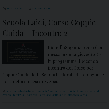
1
i
21 GENNAIO 2021
ADMINDIOCESI
:
v
i
Scuola Laici, Corso Coppie
e
l
r
Guida – Incontro 2
P
e
r
l
o
a
Lunedì 18 gennaio 2021 (con
g
S
messa in onda giovedì 21) è
r
e
in programma il secondo
a
t
incontro del Corso per
m
t
Coppie Guida della Scuola Pastorale di Teologia per
m
i
Laici della diocesi di Aversa.
a
m
aversa
,
catechistico
,
Chiesa di Aversa
,
coppie guida
,
Corso
,
diocesi di
a
Aversa
,
famiglia
,
Pastorale Familiare
,
scuola per laici
,
ucsaversa
n
a