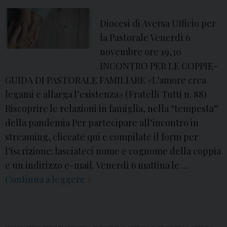
Diocesi di Aversa Ufficio per
la Pastorale Venerdì 6
novembre ore 19,30
INCONTRO PER LE COPPIE-
GUIDA DI PASTORALE FAMILIARE «L’amore crea
legami e allarga l’esistenza» (Fratelli Tutti n. 88)
Riscoprire le relazioni in famiglia, nella “tempesta”
della pandemia Per partecipare all’incontro in
streaming, cliccate qui e compilate il form per
l’iscrizione: lasciateci nome e cognome della coppia
e un indirizzo e-mail. Venerdì 6 mattina le …
Continua a leggere
6
»
N
o
v