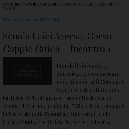
EVENTI
,
NEWS
,
NEWS IN EVIDENZA
,
NEWS UFFICI
,
UFFICIO CATECHISTICO
,
UFFICIO
p
FAMIGLIA
e
14 GENNAIO 2021
ADMINDIOCESI
r
l
Scuola Laici Aversa, Corso
a
Coppie Guida – Incontro 1
V
i
t
Prende il via lunedì 11
a
gennaio 2021 (con messa in
onda giovedì 14) il Corso per
Coppie Guida della Scuola
Pastorale di Teologia per Laici della diocesi di
Aversa. Il Modulo, ideato dall’Ufficio Diocesano per
la Pastorale della Famiglia e Vita e rivolto alle
Coppie Guida, è intitolato “Generare alla vita,