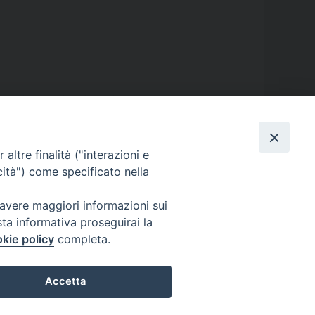
ocesi di Aversa
,
dipendenza
,
droga
,
esodo
,
Francesco Riccio
,
ofughi
,
riflessione
,
rifugiati
,
seminario vescovile
,
Sergio
altre finalità ("interazioni e
cità") come specificato nella
 avere maggiori informazioni sui
sta informativa proseguirai la
kie policy
completa.
Accetta