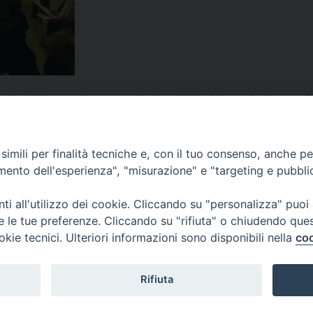
ampi nazisti
,
Centro Diocesano Vocazioni
,
con i miei occhi
,
Cracovia
,
deportato
,
di
o
,
Pastorale Giovanile
,
Pontificia Università Gregoriana
,
Prof. Sergio Tanzarella
,
pr
cesco Riccio
imili per finalità tecniche e, con il tuo consenso, anche per 
amento dell'esperienza", "misurazione" e "targeting e pubbli
i all'utilizzo dei cookie. Cliccando su "personalizza" puoi
re le tue preferenze. Cliccando su "rifiuta" o chiudendo que
okie tecnici. Ulteriori informazioni sono disponibili nella
coo
Rifiuta
f
t
y
i
g
t