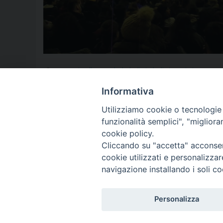
29 gennaio
,
albatros
,
alcol
,
alcolisti
,
alcolisti anonimi
,
aversa
,
c
gioco
,
Giovanni
,
GMG
,
Iolanda Corradino
,
Libia
,
Memoria
,
nazism
Tanzarella
,
Shoah
,
Siria
,
speranza
,
storia
,
Testimonianza don Fran
Informativa
Utilizziamo cookie o tecnologie s
funzionalità semplici", "miglior
P
cookie policy.
Cliccando su "accetta" acconsent
o
cookie utilizzati e personalizza
© 2018 Diocesi di Aversa
s
navigazione installando i soli co
t
Personalizza
N