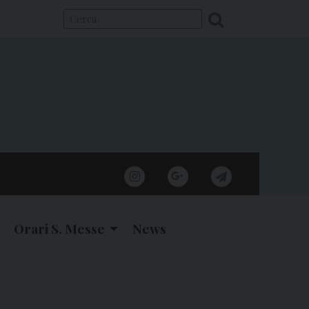
instagram
google
telegram
Orari S. Messe
News