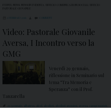
EVENTI
,
NEWS
,
NEWS IN EVIDENZA
,
UFFICIO COMUNICAZIONI SOCIALI
,
UFFICIO
PASTORALE GIOVANILE
2 FEBBRAIO 2016
COMMENT
Video: Pastorale Giovanile
Aversa, I Incontro verso la
GMG
Venerdì 29 gennaio,
riflessione in Seminario sul
tema “Tra Memoria e
Speranza” con il Prof.
Tanzarella
29 gennaio
,
albatros
,
alcol
,
alcolisti
,
alcolisti anonimi
,
aversa
,
campi nazisti
,
Centro Diocesano Vocazioni
,
con i miei occhi
,
Cracovia
,
deportato
,
diocesi di