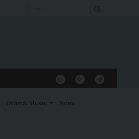
instagram
google
telegram
Orari S. Messe
News