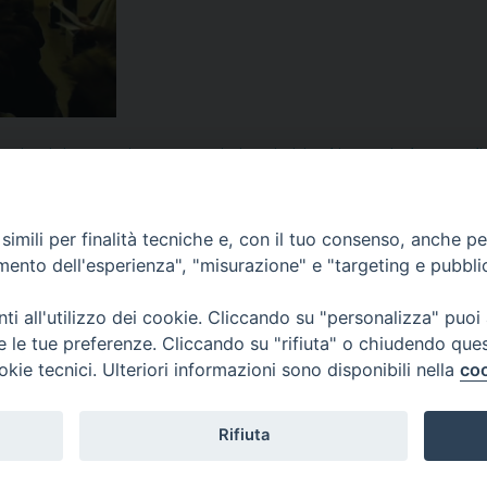
ampi nazisti
,
Centro Diocesano Vocazioni
,
con i miei occhi
,
Cracovia
,
deportato
,
di
o
,
Pastorale Giovanile
,
Pontificia Università Gregoriana
,
Prof. Sergio Tanzarella
,
pr
cesco Riccio
imili per finalità tecniche e, con il tuo consenso, anche per 
amento dell'esperienza", "misurazione" e "targeting e pubbli
i all'utilizzo dei cookie. Cliccando su "personalizza" puoi
re le tue preferenze. Cliccando su "rifiuta" o chiudendo que
okie tecnici. Ulteriori informazioni sono disponibili nella
coo
Rifiuta
f
t
y
i
g
t