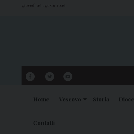
S
giovedì 06 agosto 2026
k
i
p
t
o
c
o
n
facebook
twitter
youtube
t
e
n
Home
Vescovo
Storia
Dioce
t
Contatti