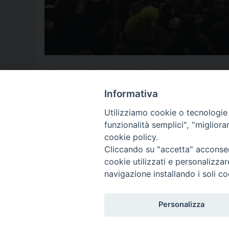
29 gennaio
,
albatros
,
alcol
,
alcolisti
,
alcolisti anonimi
,
aversa
,
c
gioco
,
Giovanni
,
GMG
,
Iolanda Corradino
,
Libia
,
Memoria
,
nazism
Tanzarella
,
Shoah
,
Siria
,
speranza
,
storia
,
Testimonianza don Fran
Informativa
Utilizziamo cookie o tecnologie s
funzionalità semplici", "miglior
P
cookie policy.
Cliccando su "accetta" acconsent
o
cookie utilizzati e personalizza
© 2018 Diocesi di Aversa
s
navigazione installando i soli co
t
Personalizza
N