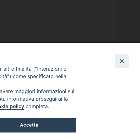
ocesi di Aversa
,
dipendenza
,
droga
,
esodo
,
Francesco Riccio
,
ofughi
,
riflessione
,
rifugiati
,
seminario vescovile
,
Sergio
altre finalità ("interazioni e
cità") come specificato nella
 avere maggiori informazioni sui
sta informativa proseguirai la
kie policy
completa.
Accetta