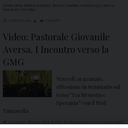
EVENTI
,
NEWS
,
NEWS IN EVIDENZA
,
UFFICIO COMUNICAZIONI SOCIALI
,
UFFICIO
PASTORALE GIOVANILE
2 FEBBRAIO 2016
COMMENT
Video: Pastorale Giovanile
Aversa, I Incontro verso la
GMG
Venerdì 29 gennaio,
riflessione in Seminario sul
tema “Tra Memoria e
Speranza” con il Prof.
Tanzarella
29 gennaio
,
albatros
,
alcol
,
alcolisti
,
alcolisti anonimi
,
aversa
,
campi nazisti
,
Centro Diocesano Vocazioni
,
con i miei occhi
,
Cracovia
,
deportato
,
diocesi di