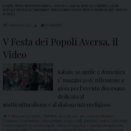
EVENTI
,
NEWS
,
NEWS IN EVIDENZA
,
UFFICIO CARITAS
,
UFFICIO COMUNICAZIONI
SOCIALI
,
UFFICIO ECUMENISMO
,
UFFICIO MIGRANTES
,
UFFICIO MISSIONARIO
,
UFFICIO
SCUOLA
10 MAGGIO 2016
COMMENT
V Festa dei Popoli Aversa, il
Video
Sabato 30 aprile e domenica
1° maggio 2016, riflessione e
gioia per l’evento diocesano
dedicato al
multiculturalismo e al dialogo interreligioso
1° Maggio
,
30 Aprile
,
AbdAllah
,
accoglienza
,
acr
,
Amicizia Ebraico
Cristiana
,
Associazione
,
associazioni
,
aversa
,
balli
,
Bambini
,
caritas
,
cattedrale
,
Celebrazione V Festa dei Popoli
,
Chiesa Evangelica
,
Comunicazioni Sociali
,
Comunità Bahá'i
,
Comunità Islamica
,
Confederazione Islamica
,
confessioni