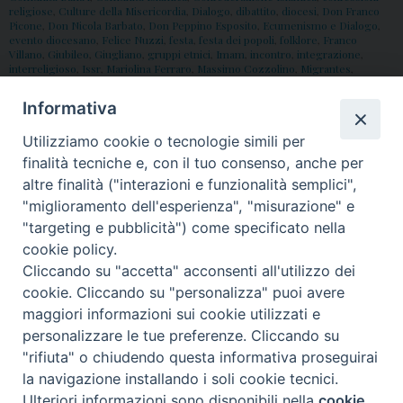
religiose
,
Culture della Misericordia
,
Dialogo
,
dibattito
,
diocesi
,
Don Franco
Picone
,
Don Nicola Barbato
,
Don Peppino Esposito
,
Ecumenismo e Dialogo
,
evento diocesano
,
Felice Nuzzi
,
festa
,
festa dei popoli
,
folklore
,
Franco
Villano
,
Giubileo
,
Giugliano
,
gruppi etnici
,
Imam
,
incontro
,
integrazione
,
interreligioso
,
Issr
,
Mariolina Ferraro
,
Massimo Cozzolino
,
Migrantes
,
Misericordia
,
Missionario
,
Mohammed Mahmood
,
mons. angelo spinillo
,
multiculturalismo
,
musica
,
Napoli
,
Ottavio Di Grazia
,
Pasquale Arciprete
,
Informativa
Pastore
,
Piazza Municipio
,
Porta Santa
,
Preghiera
,
Preghiera
Interconfessionale
,
Presidente
,
Ragazzi
,
riflessione
,
san paolo
,
scuola
,
scuole
,
Utilizziamo cookie o tecnologie simili per
stand gastronomici
,
Suor Orsola Benincasa
,
Tradizioni a confronto
,
V
Edizione
,
vescovo
,
vescovo di Aversa
,
Vicario Generale
finalità tecniche e, con il tuo consenso, anche per
altre finalità ("interazioni e funzionalità semplici",
"miglioramento dell'esperienza", "misurazione" e
P
"targeting e pubblicità") come specificato nella
o
cookie policy.
Cliccando su "accetta" acconsenti all'utilizzo dei
s
© 2018 Diocesi di Aversa
cookie. Cliccando su "personalizza" puoi avere
t
maggiori informazioni sui cookie utilizzati e
N
personalizzare le tue preferenze. Cliccando su
a
"rifiuta" o chiudendo questa informativa proseguirai
v
f
t
y
i
g
t
la navigazione installando i soli cookie tecnici.
i
Ulteriori informazioni sono disponibili nella
cookie