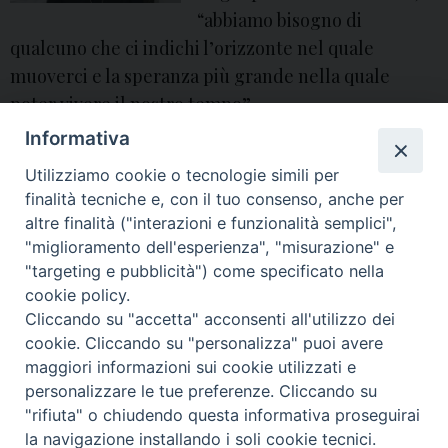
“abbiamo bisogno di
qualcuno che ci indichi l’orizzonte nel quale
muoverci e la speranza più grande nella quale
poter vivere il nostro tempo”.
Informativa
angelo spinillo
,
aversa
,
avvento
,
Avvento 2025
,
Chiesa di Aversa
,
commento al vangelo
,
diocesi di Aversa
,
giovanni battista
,
Isaia
,
natale
,
Natale
Utilizziamo cookie o tecnologie simili per
2025
,
pace
,
Papa Leone XIV
,
profeta
,
profeti
,
spinillo
,
ucsaversa
,
vangelo
,
vescovo
,
vescovo di Aversa
finalità tecniche e, con il tuo consenso, anche per
altre finalità ("interazioni e funzionalità semplici",
"miglioramento dell'esperienza", "misurazione" e
P
"targeting e pubblicità") come specificato nella
o
cookie policy.
Cliccando su "accetta" acconsenti all'utilizzo dei
s
© 2018 Diocesi di Aversa
cookie. Cliccando su "personalizza" puoi avere
t
maggiori informazioni sui cookie utilizzati e
N
personalizzare le tue preferenze. Cliccando su
a
"rifiuta" o chiudendo questa informativa proseguirai
v
f
t
y
i
g
t
la navigazione installando i soli cookie tecnici.