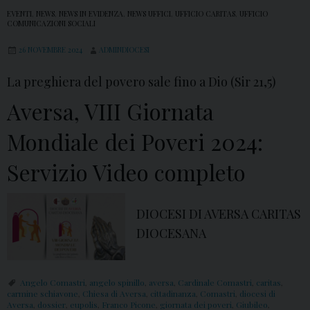
EVENTI
,
NEWS
,
NEWS IN EVIDENZA
,
NEWS UFFICI
,
UFFICIO CARITAS
,
UFFICIO
COMUNICAZIONI SOCIALI
26 NOVEMBRE 2024
ADMINDIOCESI
La preghiera del povero sale fino a Dio (Sir 21,5)
Aversa, VIII Giornata
Mondiale dei Poveri 2024:
Servizio Video completo
DIOCESI DI AVERSA CARITAS
DIOCESANA
Angelo Comastri
,
angelo spinillo
,
aversa
,
Cardinale Comastri
,
caritas
,
carmine schiavone
,
Chiesa di Aversa
,
cittadinanza
,
Comastri
,
diocesi di
Aversa
,
dossier
,
eupolis
,
Franco Picone
,
giornata dei poveri
,
Giubileo
,