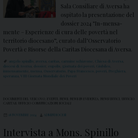
Sala Consiliare di Aversa ha
ospitato la presentazione del
dossier 2024 “In-mensa-
mente – Esperienze di cura delle povertà nel
territorio diocesano”, curato dall’Osservatorio
Povertà e Risorse della Caritas Diocesana di Aversa.
angelo spinillo
,
aversa
,
caritas
,
carmine schiavone
,
Chiesa di Aversa
,
diocesi di Aversa
,
dossier
,
eupolis
,
giornata dei poveri
,
Giubileo
,
inmensamente
,
mensa
,
Osservatorio
,
Papa Francesco
,
poveri
,
Preghiera
,
speranza
,
VIII Giornata Mondiale dei Poveri
DOCUMENTI DEL VESCOVO
,
EVENTI
,
NEWS
,
NEWS IN EVIDENZA
,
NEWS UFFICI
,
UFFICIO
CARITAS
,
UFFICIO COMUNICAZIONI SOCIALI
18 NOVEMBRE 2024
ADMINDIOCESI
Intervista a Mons. Spinillo