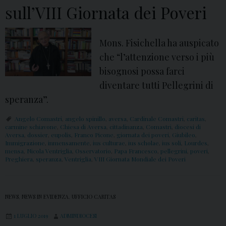
sull’VIII Giornata dei Poveri
Mons. Fisichella ha auspicato
che “l’attenzione verso i più
bisognosi possa farci
diventare tutti Pellegrini di
speranza”.
Angelo Comastri
,
angelo spinillo
,
aversa
,
Cardinale Comastri
,
caritas
,
carmine schiavone
,
Chiesa di Aversa
,
cittadinanza
,
Comastri
,
diocesi di
Aversa
,
dossier
,
eupolis
,
Franco Picone
,
giornata dei poveri
,
Giubileo
,
Immigrazione
,
inmensamente
,
ius culturae
,
ius scholae
,
ius soli
,
Lourdes
,
mensa
,
Nicola Ventriglia
,
Osservatorio
,
Papa Francesco
,
pellegrini
,
poveri
,
Preghiera
,
speranza
,
Ventriglia
,
VIII Giornata Mondiale dei Poveri
NEWS
,
NEWS IN EVIDENZA
,
UFFICIO CARITAS
1 LUGLIO 2019
ADMINDIOCESI