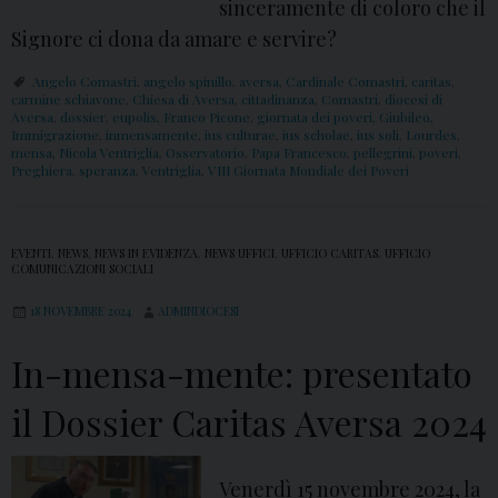
sinceramente di coloro che il
Signore ci dona da amare e servire?
Angelo Comastri
,
angelo spinillo
,
aversa
,
Cardinale Comastri
,
caritas
,
carmine schiavone
,
Chiesa di Aversa
,
cittadinanza
,
Comastri
,
diocesi di
Aversa
,
dossier
,
eupolis
,
Franco Picone
,
giornata dei poveri
,
Giubileo
,
Immigrazione
,
inmensamente
,
ius culturae
,
ius scholae
,
ius soli
,
Lourdes
,
mensa
,
Nicola Ventriglia
,
Osservatorio
,
Papa Francesco
,
pellegrini
,
poveri
,
Preghiera
,
speranza
,
Ventriglia
,
VIII Giornata Mondiale dei Poveri
EVENTI
,
NEWS
,
NEWS IN EVIDENZA
,
NEWS UFFICI
,
UFFICIO CARITAS
,
UFFICIO
COMUNICAZIONI SOCIALI
18 NOVEMBRE 2024
ADMINDIOCESI
In-mensa-mente: presentato
il Dossier Caritas Aversa 2024
Venerdì 15 novembre 2024, la