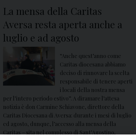
La mensa della Caritas
Aversa resta aperta anche a
luglio e ad agosto
“Anche quest’anno come
Caritas diocesana abbiamo
deciso di rinnovare la scelta
responsabile di tenere aperti
i locali della nostra mensa
per l’intero periodo estivo”. A diramare l’attesa
notizia è don Carmine Schiavone, direttore della
Caritas Diocesana di Aversa: durante i mesi di luglio
ed agosto, dunque, l’accesso alla mensa della
Caritas – sita nel complesso di Sant’Agostino,