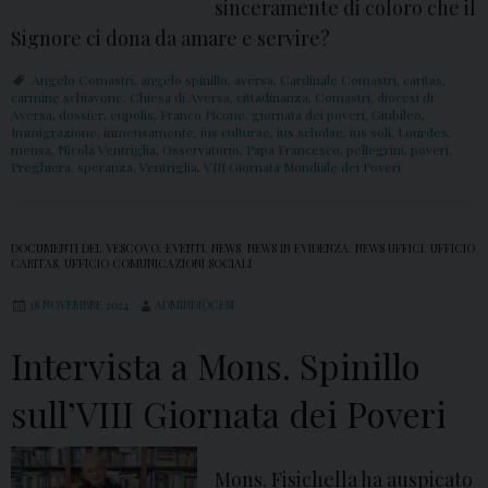
sinceramente di coloro che il
Signore ci dona da amare e servire?
Angelo Comastri
,
angelo spinillo
,
aversa
,
Cardinale Comastri
,
caritas
,
carmine schiavone
,
Chiesa di Aversa
,
cittadinanza
,
Comastri
,
diocesi di
Aversa
,
dossier
,
eupolis
,
Franco Picone
,
giornata dei poveri
,
Giubileo
,
Immigrazione
,
inmensamente
,
ius culturae
,
ius scholae
,
ius soli
,
Lourdes
,
mensa
,
Nicola Ventriglia
,
Osservatorio
,
Papa Francesco
,
pellegrini
,
poveri
,
Preghiera
,
speranza
,
Ventriglia
,
VIII Giornata Mondiale dei Poveri
DOCUMENTI DEL VESCOVO
,
EVENTI
,
NEWS
,
NEWS IN EVIDENZA
,
NEWS UFFICI
,
UFFICIO
CARITAS
,
UFFICIO COMUNICAZIONI SOCIALI
18 NOVEMBRE 2024
ADMINDIOCESI
Intervista a Mons. Spinillo
sull’VIII Giornata dei Poveri
Mons. Fisichella ha auspicato