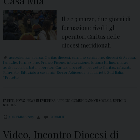
Casa Mia
Il 2 e 3 marzo, due giorni di
formazione rivolti gli
operatori Caritas delle
diocesi meridionali
accoglienza
,
aversa
,
Caritas diocesi
,
carmine schiavone
,
diocesi di Aversa
,
famiglie
,
formazione
,
Franco Picone
,
integrazione
,
luciana furlino
,
marzo
2016
,
nicola barbato
,
operatori Caritas
,
progetto
,
progetto Caritas
,
rifugiati
,
Rifugiato
,
Rifugiato a casa mia
,
Roger Adjicoude
,
solidarietà
,
Sud Italia
,
“Protetto
EVENTI
,
NEWS
,
NEWS IN EVIDENZA
,
UFFICIO COMUNICAZIONI SOCIALI
,
UFFICIO
SCUOLA
3 DICEMBRE 2015
COMMENT
Video, Incontro Diocesi di