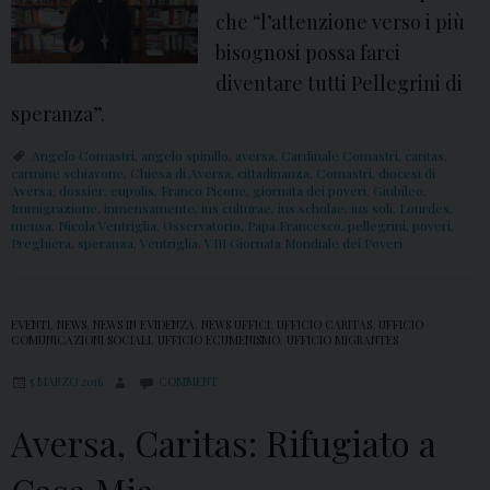
che “l’attenzione verso i più
bisognosi possa farci
diventare tutti Pellegrini di
speranza”.
Angelo Comastri
,
angelo spinillo
,
aversa
,
Cardinale Comastri
,
caritas
,
carmine schiavone
,
Chiesa di Aversa
,
cittadinanza
,
Comastri
,
diocesi di
Aversa
,
dossier
,
eupolis
,
Franco Picone
,
giornata dei poveri
,
Giubileo
,
Immigrazione
,
inmensamente
,
ius culturae
,
ius scholae
,
ius soli
,
Lourdes
,
mensa
,
Nicola Ventriglia
,
Osservatorio
,
Papa Francesco
,
pellegrini
,
poveri
,
Preghiera
,
speranza
,
Ventriglia
,
VIII Giornata Mondiale dei Poveri
EVENTI
,
NEWS
,
NEWS IN EVIDENZA
,
NEWS UFFICI
,
UFFICIO CARITAS
,
UFFICIO
COMUNICAZIONI SOCIALI
,
UFFICIO ECUMENISMO
,
UFFICIO MIGRANTES
5 MARZO 2016
COMMENT
Aversa, Caritas: Rifugiato a