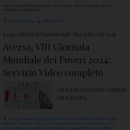
EVENTI
,
NEWS
,
NEWS IN EVIDENZA
,
NEWS UFFICI
,
UFFICIO CARITAS
,
UFFICIO
COMUNICAZIONI SOCIALI
26 NOVEMBRE 2024
ADMINDIOCESI
La preghiera del povero sale fino a Dio (Sir 21,5)
Aversa, VIII Giornata
Mondiale dei Poveri 2024:
Servizio Video completo
DIOCESI DI AVERSA CARITAS
DIOCESANA
Angelo Comastri
,
angelo spinillo
,
aversa
,
Cardinale Comastri
,
caritas
,
carmine schiavone
,
Chiesa di Aversa
,
cittadinanza
,
Comastri
,
diocesi di
Aversa
,
dossier
,
eupolis
,
Franco Picone
,
giornata dei poveri
,
Giubileo
,