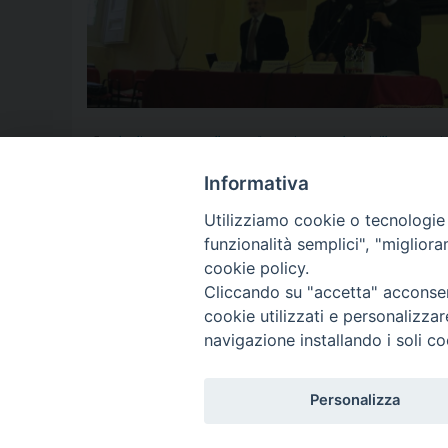
13 luglio 2015
,
2015
,
alleanza formativa
,
angelo spinillo
,
assunzi
docenti
,
educare
,
educazione
,
formare
,
formazione
,
Franco Picon
Prof. Sergio Cicatelli
,
Religione
,
scuola
,
scuola digitale
,
seminario
Informativa
Utilizziamo cookie o tecnologie s
funzionalità semplici", "miglior
P
cookie policy.
Cliccando su "accetta" acconsent
o
cookie utilizzati e personalizza
© 2018 Diocesi di Aversa
s
navigazione installando i soli co
t
Personalizza
N