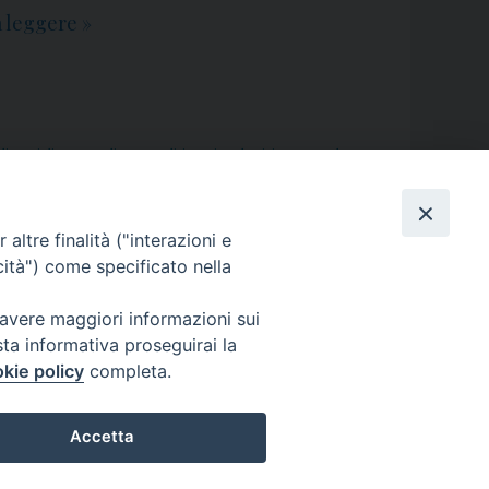
a leggere
V
»
i
d
e
o
diocesi di Aversa
,
direttore
,
dirigenti scolastici 27 novembre
,
. Franco Picone
,
obiettivi formativi
,
Papa Francesco
,
precariato
,
,
io Generale
,
video
I
n
altre finalità ("interazioni e
c
cità") come specificato nella
o
 avere maggiori informazioni sui
n
sta informativa proseguirai la
t
kie policy
completa.
r
o
Accetta
D
i