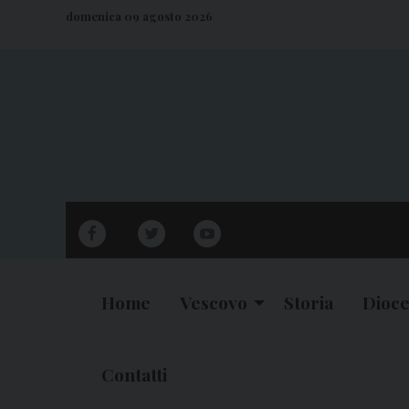
S
domenica 09 agosto 2026
k
i
p
t
o
c
o
n
facebook
twitter
youtube
t
e
n
Home
Vescovo
Storia
Dioce
t
Contatti