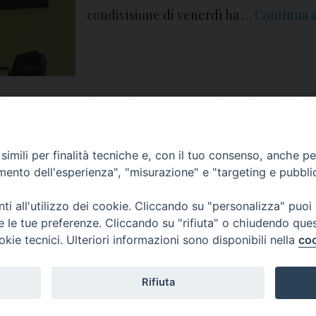
condivisione di venerdì ha …
Continua 
oni
,
aversa
,
Buona Scuola
,
C.E.I.
,
chiesa
,
competenze
,
confronto
,
decreto
,
diocesi
,
e
,
Insegnamento
,
istruzione
,
legge 107
,
merito
,
MIUR
,
mons. angelo spinillo
,
Mons
 vescovile
,
Sergio Cicatelli
,
Trasformazioni
,
Ufficio Diocesano
,
Ufficio I.R.C.
,
Vicar
imili per finalità tecniche e, con il tuo consenso, anche per 
amento dell'esperienza", "misurazione" e "targeting e pubbli
i all'utilizzo dei cookie. Cliccando su "personalizza" puoi
re le tue preferenze. Cliccando su "rifiuta" o chiudendo que
okie tecnici. Ulteriori informazioni sono disponibili nella
coo
Rifiuta
f
t
y
i
g
t