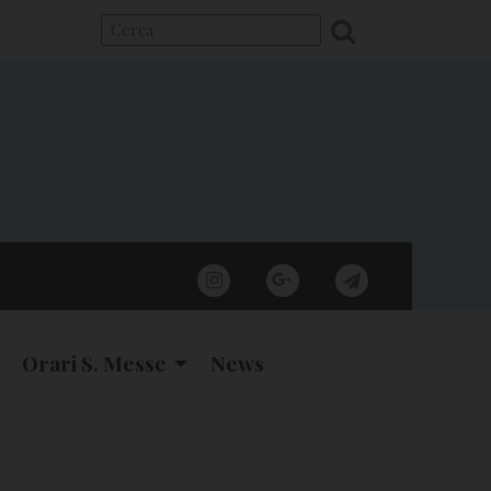
instagram
google
telegram
Orari S. Messe
News