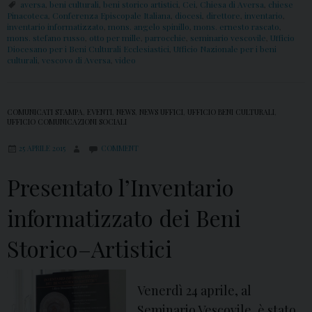
aversa
,
beni culturali
,
beni storico artistici
,
Cei
,
Chiesa di Aversa
,
chiese
Pinacoteca
,
Conferenza Episcopale Italiana
,
diocesi
,
direttore
,
inventario
,
inventario informatizzato
,
mons. angelo spinillo
,
mons. ernesto rascato
,
mons. stefano russo
,
otto per mille
,
parrocchie
,
seminario vescovile
,
Ufficio
Diocesano per i Beni Culturali Ecclesiastici
,
Ufficio Nazionale per i beni
culturali
,
vescovo di Aversa
,
video
COMUNICATI STAMPA
,
EVENTI
,
NEWS
,
NEWS UFFICI
,
UFFICIO BENI CULTURALI
,
UFFICIO COMUNICAZIONI SOCIALI
25 APRILE 2015
COMMENT
Presentato l’Inventario
informatizzato dei Beni
Storico–Artistici
Venerdì 24 aprile, al
Seminario Vescovile, è stato