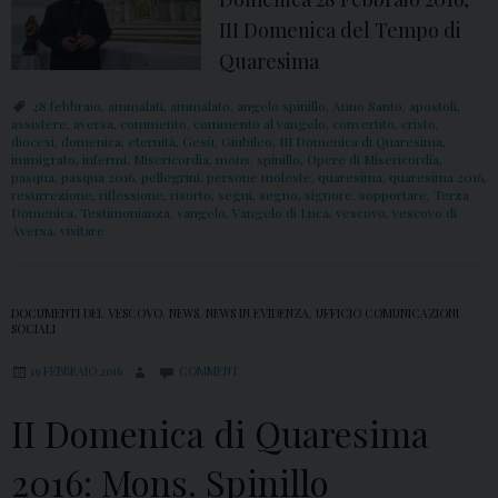
III Domenica del Tempo di
Quaresima
28 febbraio
,
ammalati
,
ammalato
,
angelo spinillo
,
Anno Santo
,
apostoli
,
assistere
,
aversa
,
commento
,
commento al vangelo
,
convertito
,
cristo
,
diocesi
,
domenica
,
eternità
,
Gesù
,
Giubileo
,
III Domenica di Quaresima
,
immigrato
,
infermi
,
Misericordia
,
mons. spinillo
,
Opere di Misericordia
,
pasqua
,
pasqua 2016
,
pellegrini
,
persone moleste
,
quaresima
,
quaresima 2016
,
resurrezione
,
riflessione
,
risorto
,
segni
,
segno
,
signore
,
sopportare
,
Terza
Domenica
,
Testimonianza
,
vangelo
,
Vangelo di Luca
,
vescovo
,
vescovo di
Aversa
,
visitare
DOCUMENTI DEL VESCOVO
,
NEWS
,
NEWS IN EVIDENZA
,
UFFICIO COMUNICAZIONI
SOCIALI
19 FEBBRAIO 2016
COMMENT
II Domenica di Quaresima
2016: Mons. Spinillo