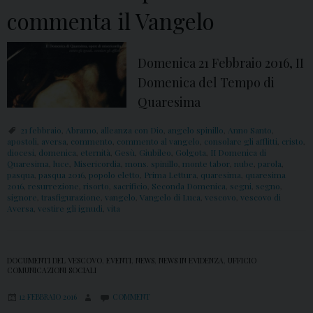
commenta il Vangelo
Domenica 21 Febbraio 2016, II
Domenica del Tempo di
Quaresima
21 febbraio
,
Abramo
,
alleanza con Dio
,
angelo spinillo
,
Anno Santo
,
apostoli
,
aversa
,
commento
,
commento al vangelo
,
consolare gli afflitti
,
cristo
,
diocesi
,
domenica
,
eternità
,
Gesù
,
Giubileo
,
Golgota
,
II Domenica di
Quaresima
,
luce
,
Misericordia
,
mons. spinillo
,
monte tabor
,
nube
,
parola
,
pasqua
,
pasqua 2016
,
popolo eletto
,
Prima Lettura
,
quaresima
,
quaresima
2016
,
resurrezione
,
risorto
,
sacrificio
,
Seconda Domenica
,
segni
,
segno
,
signore
,
trasfigurazione
,
vangelo
,
Vangelo di Luca
,
vescovo
,
vescovo di
Aversa
,
vestire gli ignudi
,
vita
DOCUMENTI DEL VESCOVO
,
EVENTI
,
NEWS
,
NEWS IN EVIDENZA
,
UFFICIO
COMUNICAZIONI SOCIALI
12 FEBBRAIO 2016
COMMENT