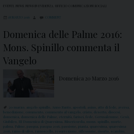
EVENTI
,
NEWS
,
NEWS IN EVIDENZA
,
UFFICIO COMUNICAZIONI SOCIALI
18 MARZO 2016
COMMENT
Domenica delle Palme 2016:
Mons. Spinillo commenta il
Vangelo
Domenica 20 Marzo 2016
20 marzo
,
angelo spinillo
,
Anno Santo
,
apostoli
,
asino
,
atto di fede
,
aversa
,
benedizione
,
commento
,
commento al vangelo
,
cristo
,
deserto
,
diocesi
,
domenica
,
domenica delle Palme
,
eternità
,
farisei
,
fede
,
Gerusalemme
,
Gesù
,
Giubileo
,
III Domenica di Quaresima
,
Misericordia
,
mons. spinillo
,
morte
,
palma
,
Palme
,
pasqua
,
pasqua 2016
,
passione
,
pianta
,
quaresima
,
quaresima
2016
,
ramo di ulivo
,
ramoscello
,
resurrezione
,
riflessione
,
risorto
,
scambio
,