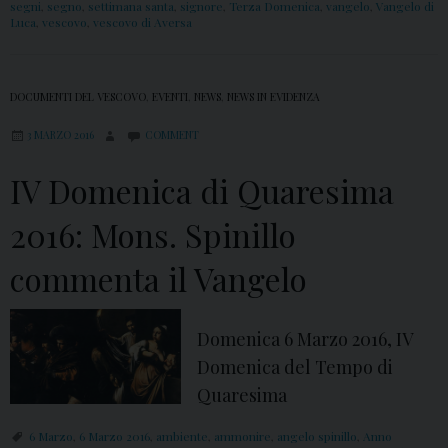
segni
,
segno
,
settimana santa
,
signore
,
Terza Domenica
,
vangelo
,
Vangelo di
Luca
,
vescovo
,
vescovo di Aversa
DOCUMENTI DEL VESCOVO
,
EVENTI
,
NEWS
,
NEWS IN EVIDENZA
3 MARZO 2016
COMMENT
IV Domenica di Quaresima
2016: Mons. Spinillo
commenta il Vangelo
Domenica 6 Marzo 2016, IV
Domenica del Tempo di
Quaresima
6 Marzo
,
6 Marzo 2016
,
ambiente
,
ammonire
,
angelo spinillo
,
Anno