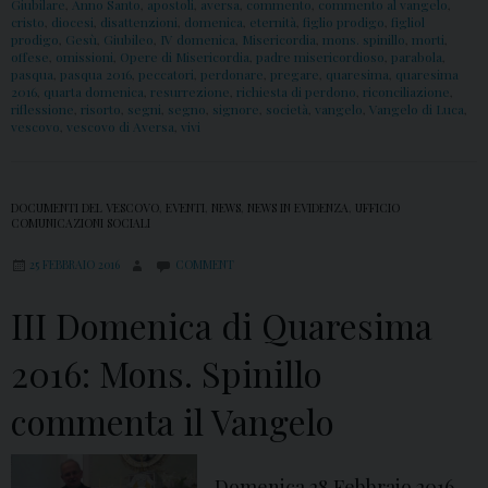
Giubilare
,
Anno Santo
,
apostoli
,
aversa
,
commento
,
commento al vangelo
,
cristo
,
diocesi
,
disattenzioni
,
domenica
,
eternità
,
figlio prodigo
,
figliol
prodigo
,
Gesù
,
Giubileo
,
IV domenica
,
Misericordia
,
mons. spinillo
,
morti
,
offese
,
omissioni
,
Opere di Misericordia
,
padre misericordioso
,
parabola
,
pasqua
,
pasqua 2016
,
peccatori
,
perdonare
,
pregare
,
quaresima
,
quaresima
2016
,
quarta domenica
,
resurrezione
,
richiesta di perdono
,
riconciliazione
,
riflessione
,
risorto
,
segni
,
segno
,
signore
,
società
,
vangelo
,
Vangelo di Luca
,
vescovo
,
vescovo di Aversa
,
vivi
DOCUMENTI DEL VESCOVO
,
EVENTI
,
NEWS
,
NEWS IN EVIDENZA
,
UFFICIO
COMUNICAZIONI SOCIALI
25 FEBBRAIO 2016
COMMENT
III Domenica di Quaresima
2016: Mons. Spinillo
commenta il Vangelo
Domenica 28 Febbraio 2016,