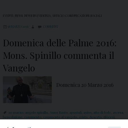
EVENTI
,
NEWS
,
NEWS IN EVIDENZA
,
UFFICIO COMUNICAZIONI SOCIALI
18 MARZO 2016
COMMENT
Domenica delle Palme 2016:
Mons. Spinillo commenta il
Vangelo
Domenica 20 Marzo 2016
20 marzo
,
angelo spinillo
,
Anno Santo
,
apostoli
,
asino
,
atto di fede
,
aversa
,
benedizione
,
commento
,
commento al vangelo
,
cristo
,
deserto
,
diocesi
,
domenica
,
domenica delle Palme
,
eternità
,
farisei
,
fede
,
Gerusalemme
,
Gesù
,
Giubileo
,
III Domenica di Quaresima
,
Misericordia
,
mons. spinillo
,
morte
,