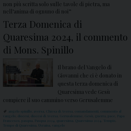
non più scritta solo sulle tavole di pietra, ma
o
nell’anima di ognuno di noi”
m
Terza Domenica di
m
e
Quaresima 2024, il commento
n
t
di Mons. Spinillo
o
d
Il brano del Vangelo di
i
Giovanni che ci è donato in
M
questa terza domenica di
o
Quaresima vede Gesù
n
compiere il suo cammino verso Gerusalemme
s
.
angelo spinillo
,
aversa
,
Chiesa di Aversa
,
comandamenti
,
commento al
vangelo
,
diocesi
,
diocesi di Aversa
,
Gerusalemme
,
Gesù
,
guerra
,
pace
,
Papa
S
Francesco
,
pasqua
,
Pasqua 2024
,
quaresima
,
Quaresima 2024
,
Tempio
,
Tempo di Quaresima
,
Ucraina
,
vangelo
p