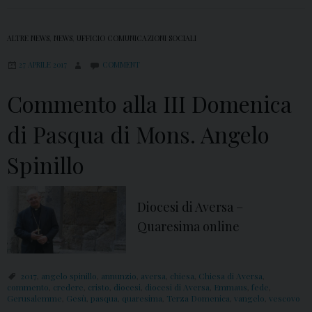
i
n
ALTRE NEWS
,
NEWS
,
UFFICIO COMUNICAZIONI SOCIALI
i
27 APRILE 2017
COMMENT
l
l
Commento alla III Domenica
o
di Pasqua di Mons. Angelo
Spinillo
Diocesi di Aversa –
Quaresima online
2017
,
angelo spinillo
,
annunzio
,
aversa
,
chiesa
,
Chiesa di Aversa
,
commento
,
credere
,
cristo
,
diocesi
,
diocesi di Aversa
,
Emmaus
,
fede
,
Gerusalemme
,
Gesù
,
pasqua
,
quaresima
,
Terza Domenica
,
vangelo
,
vescovo