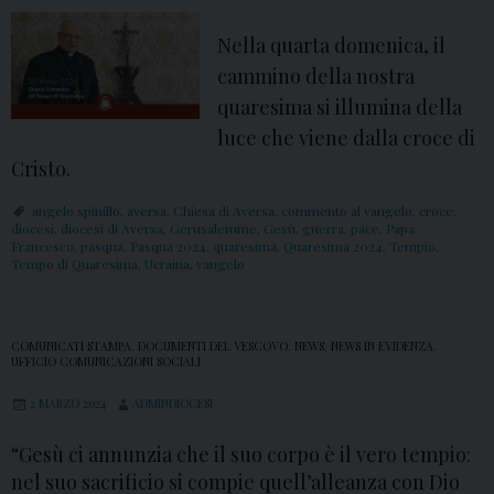
u
Nella quarta domenica, il
a
cammino della nostra
r
quaresima si illumina della
e
luce che viene dalla croce di
s
Cristo.
i
m
angelo spinillo
,
aversa
,
Chiesa di Aversa
,
commento al vangelo
,
croce
,
diocesi
,
diocesi di Aversa
,
Gerusalemme
,
Gesù
,
guerra
,
pace
,
Papa
a
Francesco
,
pasqua
,
Pasqua 2024
,
quaresima
,
Quaresima 2024
,
Tempio
,
2
Tempo di Quaresima
,
Ucraina
,
vangelo
0
2
COMUNICATI STAMPA
,
DOCUMENTI DEL VESCOVO
,
NEWS
,
NEWS IN EVIDENZA
,
4
UFFICIO COMUNICAZIONI SOCIALI
,
2 MARZO 2024
ADMINDIOCESI
i
l
“Gesù ci annunzia che il suo corpo è il vero tempio:
nel suo sacrificio si compie quell’alleanza con Dio
c