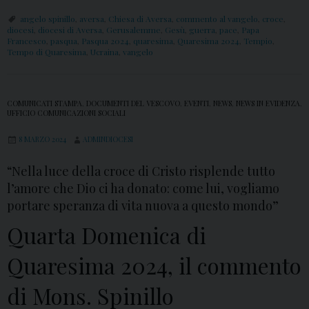
u
angelo spinillo
,
aversa
,
Chiesa di Aversa
,
commento al vangelo
,
croce
,
i
diocesi
,
diocesi di Aversa
,
Gerusalemme
,
Gesù
,
guerra
,
pace
,
Papa
Francesco
,
pasqua
,
Pasqua 2024
,
quaresima
,
Quaresima 2024
,
Tempio
,
n
Tempo di Quaresima
,
Ucraina
,
vangelo
t
a
COMUNICATI STAMPA
,
DOCUMENTI DEL VESCOVO
,
EVENTI
,
NEWS
,
NEWS IN EVIDENZA
,
D
UFFICIO COMUNICAZIONI SOCIALI
o
8 MARZO 2024
ADMINDIOCESI
m
e
“Nella luce della croce di Cristo risplende tutto
n
l’amore che Dio ci ha donato: come lui, vogliamo
i
portare speranza di vita nuova a questo mondo”
c
Quarta Domenica di
a
Quaresima 2024, il commento
d
i
di Mons. Spinillo
Q