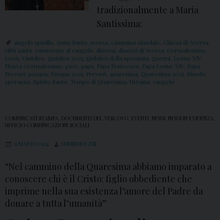
tradizionalmente a Maria
Santissima:
angelo spinillo
,
Anno Santo
,
aversa
,
cammino sinodale
,
Chiesa di Aversa
,
città santa
,
commento al vangelo
,
diocesi
,
diocesi di Aversa
,
Gerusalemme
,
Gesù
,
Giubileo
,
giubileo 2025
,
giubileo della speranza
,
guerra
,
Leone XIV
,
Nuova Gerusalemme
,
pace
,
papa
,
Papa Francesco
,
Papa Leone XIV
,
Papa
Prevost
,
pasqua
,
Pasqua 2025
,
Prevost
,
quaresima
,
Quaresima 2025
,
Sinodo
,
speranza
,
Spirito Santo
,
Tempo di Quaresima
,
Ucraina
,
vangelo
COMUNICATI STAMPA
,
DOCUMENTI DEL VESCOVO
,
EVENTI
,
NEWS
,
NEWS IN EVIDENZA
,
UFFICIO COMUNICAZIONI SOCIALI
15 MARZO 2024
ADMINDIOCESI
“Nel cammino della Quaresima abbiamo imparato a
conoscere chi è il Cristo: figlio obbediente che
imprime nella sua esistenza l’amore del Padre da
donare a tutta l’umanità”