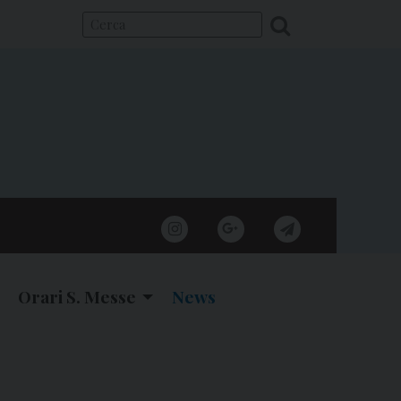
instagram
google
telegram
Orari S. Messe
News