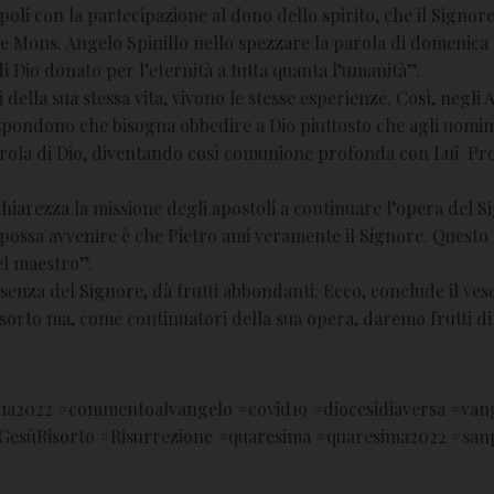
poli con la partecipazione al dono dello spirito, che il Signore
ce Mons. Angelo Spinillo nello spezzare la parola di domenica
di Dio donato per l’eternità a tutta quanta l’umanità”.
della sua stessa vita, vivono le stesse esperienze. Così, negli
i rispondono che bisogna obbedire a Dio piuttosto che agli uomi
rola di Dio, diventando così comunione profonda con Lui. Pro
 chiarezza la missione degli apostoli a continuare l’opera del Si
 possa avvenire è che Pietro ami veramente il Signore. Questo 
el maestro”.
senza del Signore, dà frutti abbondanti. Ecco, conclude il vesco
isorto ma, come continuatori della sua opera, daremo frutti di
qua2022 #commentoalvangelo #covid19 #diocesidiaversa #van
esùRisorto #Risurrezione #quaresima #quaresima2022 #san