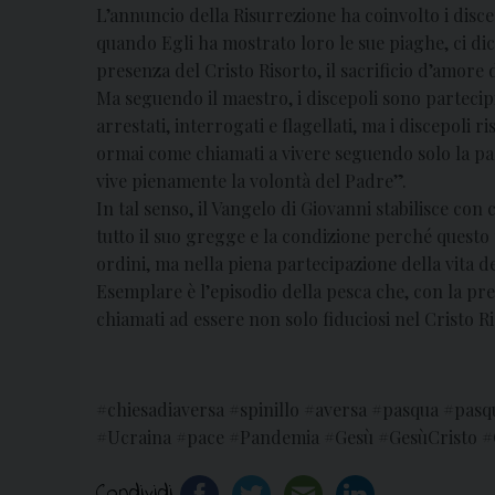
L’annuncio della Risurrezione ha coinvolto i disce
quando Egli ha mostrato loro le sue piaghe, ci di
presenza del Cristo Risorto, il sacrificio d’amore 
Ma seguendo il maestro, i discepoli sono partecipi 
arrestati, interrogati e flagellati, ma i discepol
ormai come chiamati a vivere seguendo solo la pa
vive pienamente la volontà del Padre”.
In tal senso, il Vangelo di Giovanni stabilisce con
tutto il suo gregge e la condizione perché questo
ordini, ma nella piena partecipazione della vita d
Esemplare è l’episodio della pesca che, con la pre
chiamati ad essere non solo fiduciosi nel Cristo R
#chiesadiaversa #spinillo #aversa #pasqua #pas
#Ucraina #pace #Pandemia #Gesù #GesùCristo #G
Condividi