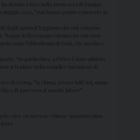
 ha donato a loro nella stessa sera di Pasqua:
 1 maggio 2022, “essi hanno potuto conoscere la
 Atti degli Apostoli leggiamo che essi vengono
ni. “Segno della consapevolezza che essi sono
prio come l’obbedienza di Gesù, che ascolta e
gnore: “In particolare, a Pietro è stato affidato
non si traduce nella semplice esecuzione di
vo di Aversa, “la chiesa, ovvero tutti noi, siamo
 vita e di pace vera al mondo intero”.
gelo #ucs #ucsaversa #chiesa #paceinucraina
pietro