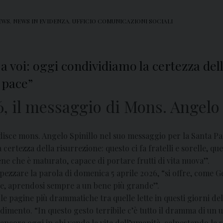
EWS
,
NEWS IN EVIDENZA
,
UFFICIO COMUNICAZIONI SOCIALI
e a voi: oggi condividiamo la certezza de
 pace”
 il messaggio di Mons. Angelo 
ordisce mons. Angelo Spinillo nel suo messaggio per la Santa Pa
certezza della risurrezione: questo ci fa fratelli e sorelle, qu
ne che è maturato, capace di portare frutti di vita nuova”.
pezzare la parola di domenica 5 aprile 2026, “si offre, come Ges
pre, aprendosi sempre a un bene più grande”.
le pagine più drammatiche tra quelle lette in questi giorni de
imento. “In questo gesto terribile c’è tutto il dramma di un u
ancora oggi in chi vende la vita dell’umanità, calpestando la 