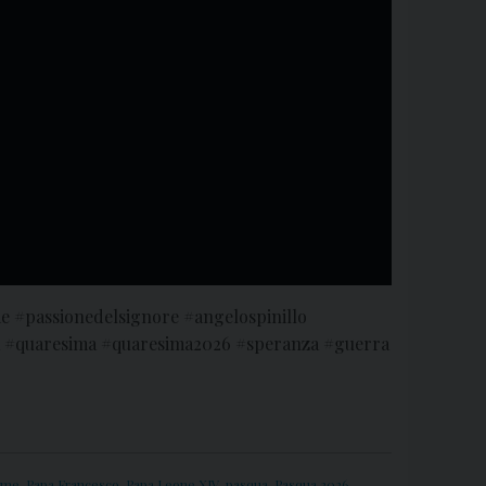
e #passionedelsignore #angelospinillo
a #quaresima #quaresima2026 #speranza #guerra
lme
,
Papa Francesco
,
Papa Leone XIV
,
pasqua
,
Pasqua 2026
,