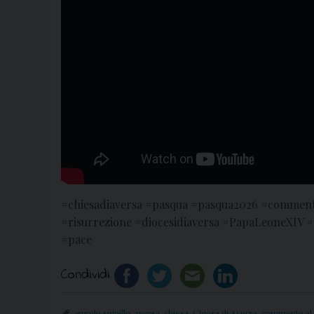
#chiesadiaversa #pasqua #pasqua2026 #commento
#risurrezione #diocesidiaversa #PapaLeoneXIV 
#pace
Condividi
angelo spinillo
,
aversa
,
chiesa
,
Chiesa di Aversa
,
commento al