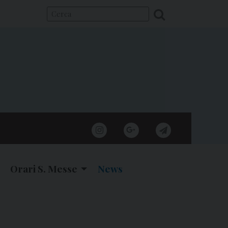
instagram
google
telegram
Orari S. Messe
News