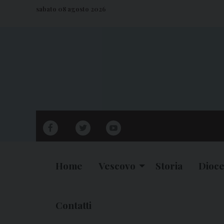
S
sabato 08 agosto 2026
k
i
p
t
o
c
o
n
facebook
twitter
youtube
t
e
n
Home
Vescovo
Storia
Dioce
t
Contatti