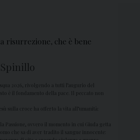
lla risurrezione, che è bene
Spinillo
squa 2026, rivolgendo a tutti l’augurio del
esto è il fondamento della pace. Il peccato non
ù sulla croce ha offerto la vita all’umanità:
lla Passione, ovvero il momento in cui Giuda getta
omo che sa di aver tradito il sangue innocente:
speranza di vita e creando violenze e guerre.