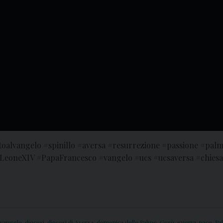
alvangelo #spinillo #aversa #resurrezione #passione #palm
#LeoneXIV #PapaFrancesco #vangelo #ucs #ucsaversa #chies
 vangelo
,
diocesi
,
diocesi di Aversa
,
domenica delle Palme
,
Gesù
,
guerra
,
pace
,
Pa