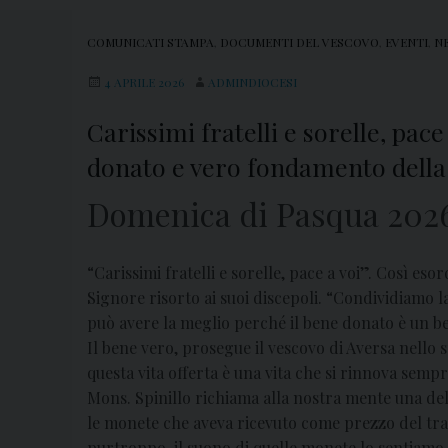
COMUNICATI STAMPA
,
DOCUMENTI DEL VESCOVO
,
EVENTI
,
N
4 APRILE 2026
ADMINDIOCESI
Carissimi fratelli e sorelle, pac
donato e vero fondamento della
Domenica di Pasqua 2026,
“Carissimi fratelli e sorelle, pace a voi”. Così es
Signore risorto ai suoi discepoli.
“Condividiamo la 
può avere la meglio perché il bene donato è un be
Il bene vero, prosegue il vescovo di Aversa nello s
questa vita offerta è una vita che si rinnova sem
Mons. Spinillo richiama alla nostra mente una del
le monete che aveva ricevuto come prezzo del trad
purtroppo, il suono di quelle monete lo sentiamo 