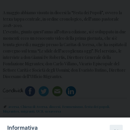
A maggio abbiamo vissuto in diocesi la “Festa dei Popoli”, ovvero la
terza tappa centrale, in ordine cronologico, dell’anno pastorale
2018-2019.
L’evento, giunto quest’anno all’ottava edizione, si è sviluppato in due
momenti: ecco un resoconto video della prima giornata, che si è
tenuta giovedì 2 maggio presso la Caritas di Aversa, che ha ospitato il
convegno sul tema “Le sfide dell’accoglienza oggi”. Nel servizio, le
interviste a don Gianni De Robertis, Direttore Generale della
Fondazione Migrantes; don Carlo Villano, Vicario Episcopale del
Settore Carità e Società degli Uomini; don Evaristo Rutino, Direttore
Diocesano dell’Ufficio Migrantes.
Condividi
aversa
,
Chiesa di Aversa
,
diocesi
,
Ecumenismo
,
festa dei popoli
,
Migrantes
,
migranti
,
UCS
,
ucsaversa
Informativa