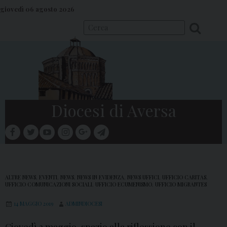
S
giovedì 06 agosto 2026
k
i
p
t
o
c
o
Diocesi di Aversa
n
t
facebook
twitter
youtube
instagram
google
telegram
e
Menu
n
t
ALTRE NEWS
,
EVENTI
,
NEWS
,
NEWS IN EVIDENZA
,
NEWS UFFICI
,
UFFICIO CARITAS
,
UFFICIO COMUNICAZIONI SOCIALI
,
UFFICIO ECUMENISMO
,
UFFICIO MIGRANTES
14 MAGGIO 2019
ADMINDIOCESI