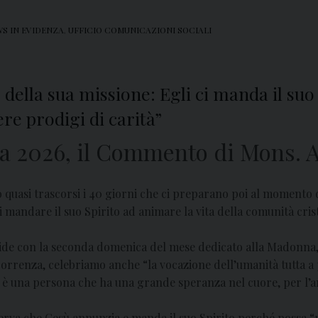
S IN EVIDENZA
,
UFFICIO COMUNICAZIONI SOCIALI
della sua missione: Egli ci manda il suo
e prodigi di carità”
a 2026, il Commento di Mons. A
quasi trascorsi i 40 giorni che ci preparano poi al momento
di mandare il suo Spirito ad animare la vita della comunità cr
ide con la seconda domenica del mese dedicato alla Madonna,
correnza, celebriamo anche “la vocazione dell’umanità tutta a
 – è una persona che ha una grande speranza nel cuore, per l’
serva che Gesù annunzia e manda il suo Spirito perché possa “