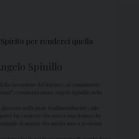
 Spirito per renderci quella
ngelo Spinillo
 della Ascensione del Signore, al compimento
istiana”, commenta mons. Angelo Spinillo nello
 giornata nella quale tradizionalmente cade
 poter far crescere vita nuova: una donna che
annunzio di quanta vita questa nuova presenza
rendere viva in noi la sua presenza”: questo dono