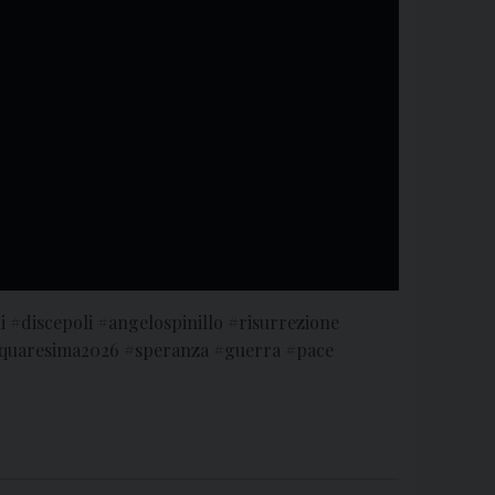
 #discepoli #angelospinillo #risurrezione
#quaresima2026 #speranza #guerra #pace