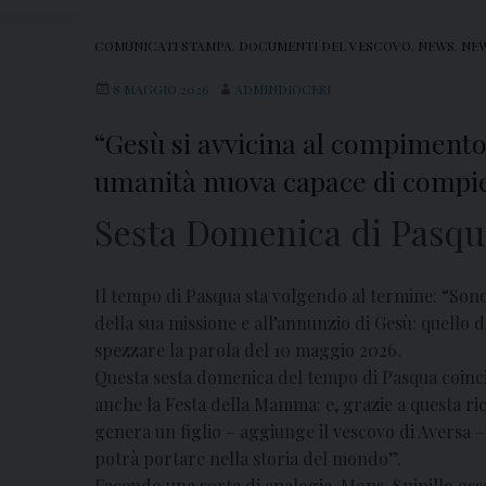
COMUNICATI STAMPA
,
DOCUMENTI DEL VESCOVO
,
NEWS
,
NEW
8 MAGGIO 2026
ADMINDIOCESI
“Gesù si avvicina al compimento 
umanità nuova capace di compier
Sesta Domenica di Pasqu
Il tempo di Pasqua sta volgendo al termine:
“Sono 
della sua missione e all’annunzio di Gesù: quello 
spezzare la parola del 10 maggio 2026.
Questa sesta domenica del tempo di Pasqua coinc
anche la Festa della Mamma: e, grazie a questa ri
genera un figlio – aggiunge il vescovo di Aversa
potrà portare nella storia del mondo”.
Facendo una sorta di analogia, Mons. Spinillo os