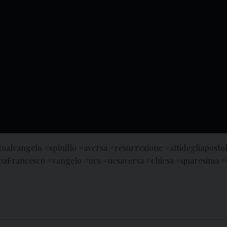
vangelo #spinillo #aversa #resurrezione #attidegliapostoli
paFrancesco #vangelo #ucs #ucsaversa #chiesa #quaresima 