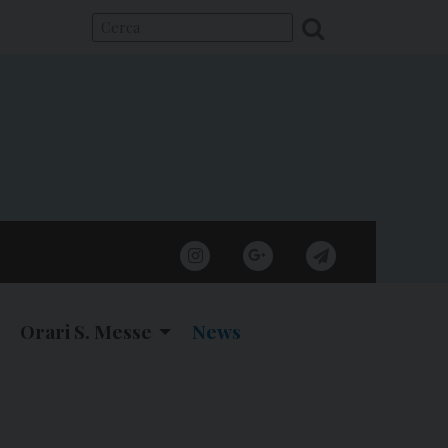
instagram
google
telegram
Orari S. Messe
News