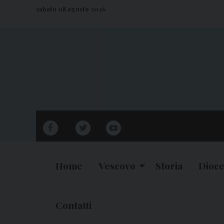
S
sabato 08 agosto 2026
k
i
p
t
o
c
o
n
facebook
twitter
youtube
t
e
n
Home
Vescovo
Storia
Dioce
t
Contatti