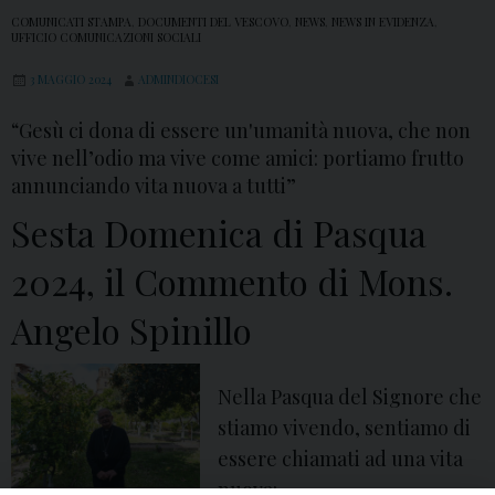
COMUNICATI STAMPA
,
DOCUMENTI DEL VESCOVO
,
NEWS
,
NEWS IN EVIDENZA
,
UFFICIO COMUNICAZIONI SOCIALI
3 MAGGIO 2024
ADMINDIOCESI
“Gesù ci dona di essere un'umanità nuova, che non
vive nell’odio ma vive come amici: portiamo frutto
annunciando vita nuova a tutti”
Sesta Domenica di Pasqua
2024, il Commento di Mons.
Angelo Spinillo
Nella Pasqua del Signore che
stiamo vivendo, sentiamo di
essere chiamati ad una vita
nuova: