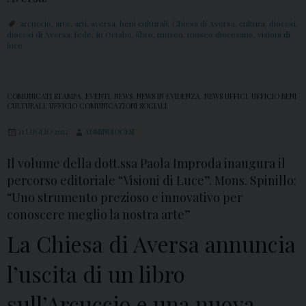
arcuccio
,
arte
,
arti
,
aversa
,
beni culturali
,
Chiesa di Aversa
,
cultura
,
diocesi
,
diocesi di Aversa
,
fede
,
In Octabo
,
libro
,
museo
,
museo diocesano
,
visioni di
luce
COMUNICATI STAMPA
,
EVENTI
,
NEWS
,
NEWS IN EVIDENZA
,
NEWS UFFICI
,
UFFICIO BENI
CULTURALI
,
UFFICIO COMUNICAZIONI SOCIALI
11 LUGLIO 2022
ADMINDIOCESI
Il volume della dott.ssa Paola Improda inaugura il
percorso editoriale “Visioni di Luce”. Mons. Spinillo:
“Uno strumento prezioso e innovativo per
conoscere meglio la nostra arte”
La Chiesa di Aversa annuncia
l’uscita di un libro
sull’Arcuccio e una nuova