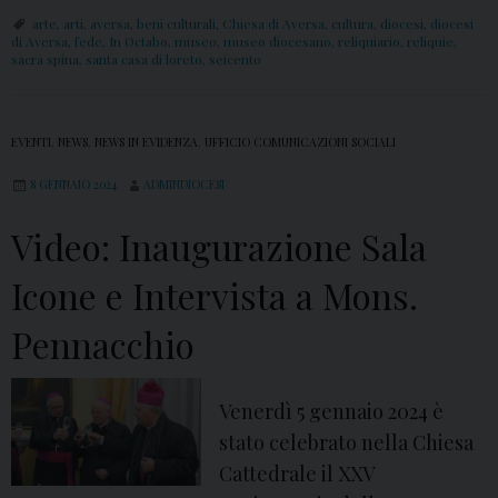
3
o
arte
,
arti
,
aversa
,
beni culturali
,
Chiesa di Aversa
,
cultura
,
diocesi
,
diocesi
m
di Aversa
,
fede
,
In Octabo
,
museo
,
museo diocesano
,
reliquiario
,
reliquie
,
t
sacra spina
,
santa casa di loreto
,
seicento
a
o
r
e
z
V
EVENTI
,
NEWS
,
NEWS IN EVIDENZA
,
UFFICIO COMUNICAZIONI SOCIALI
o
i
8 GENNAIO 2024
ADMINDIOCESI
2
d
0
Video: Inaugurazione Sala
e
2
o
Icone e Intervista a Mons.
4
:
Pennacchio
L
e
Venerdì 5 gennaio 2024 è
A
stato celebrato nella Chiesa
r
Cattedrale il XXV
t