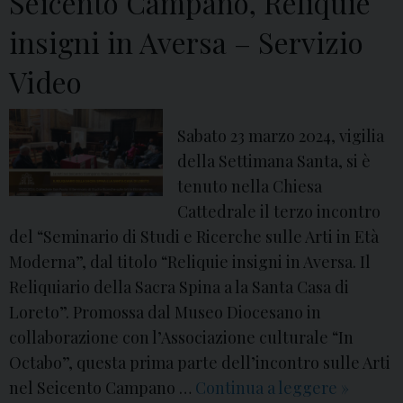
Seicento Campano, Reliquie
i
i
o
insigni in Aversa – Servizio
o
a
c
Video
l
e
S
s
e
Sabato 23 marzo 2024, vigilia
i
g
della Settimana Santa, si è
d
g
tenuto nella Chiesa
i
i
Cattedrale il terzo incontro
A
o
del “Seminario di Studi e Ricerche sulle Arti in Età
v
Moderna”, dal titolo “Reliquie insigni in Aversa. Il
e
Reliquiario della Sacra Spina a la Santa Casa di
r
Loreto”. Promossa dal Museo Diocesano in
s
collaborazione con l’Associazione culturale “In
a
Octabo”, questa prima parte dell’incontro sulle Arti
:
nel Seicento Campano …
Continua a leggere
2
»
F