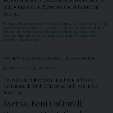
collaborazione con l’Associazione culturale ‘In
Octabo’.
Anno Giubilare
,
arte
,
arti
,
aversa
,
beni culturali
,
Chiesa di Aversa
,
cultura
,
diocesi
,
diocesi di Aversa
,
fede
,
Giubileo
,
giubileo 2025
,
giubileo del clero
,
giubileo della speranza
,
In Octabo
,
museo
,
museo diocesano
,
Napoli
,
ottocento
,
ottocento campano
,
palazzo reale
,
Pellegrini di Speranza
,
speranza
,
unità
,
unità d'italia
EVENTI
,
NEWS
,
NEWS IN EVIDENZA
,
NEWS UFFICI
,
UFFICIO BENI CULTURALI
26 NOVEMBRE 2024
ADMINDIOCESI
Giovedì 5 dicembre 2024, quinto incontro del
“Seminario di Studi e Ricerche sulle Arti in Età
Moderna”
Aversa, Beni Culturali: