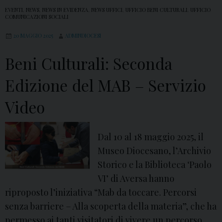
EVENTI
,
NEWS
,
NEWS IN EVIDENZA
,
NEWS UFFICI
,
UFFICIO BENI CULTURALI
,
UFFICIO
COMUNICAZIONI SOCIALI
20 MAGGIO 2025
ADMINDIOCESI
Beni Culturali: Seconda
Edizione del MAB – Servizio
Video
Dal 10 al 18 maggio 2025, il
Museo Diocesano, l’Archivio
Storico e la Biblioteca ‘Paolo
VI’ di Aversa hanno
riproposto l’iniziativa “Mab da toccare. Percorsi
senza barriere – Alla scoperta della materia”, che ha
permesso ai tanti visitatori di vivere un percorso