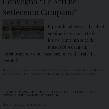
Convegno “Le Arti nel
Settecento Campano”
Riprende ad Aversa il ciclo di
seminari storico-artistici
ideato e avviato 2022 dal
Museo Diocesano in
collaborazione con l’Associazione culturale ‘In
Octabo’.
arte
,
arti
,
aversa
,
beni culturali
,
Chiesa di Aversa
,
cultura
,
diocesi
,
diocesi
di Aversa
,
fede
,
In Octabo
,
lumi
,
museo
,
museo diocesano
,
settecento
COMUNICATI STAMPA
,
NEWS
,
NEWS IN EVIDENZA
,
NEWS UFFICI
,
UFFICIO BENI
CULTURALI
,
UFFICIO COMUNICAZIONI SOCIALI
4 LUGLIO 2024
ADMINDIOCESI