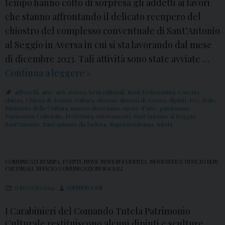
tempo hanno colto di sorpresa gli addetti ai lavori
che stanno affrontando il delicato recupero del
chiostro del complesso conventuale di Sant’Antonio
al Seggio in Aversa in cui si sta lavorando dal mese
di dicembre 2023. Tali attività sono state avviate …
Continua a leggere
A
»
v
affreschi
,
arte
,
arti
,
aversa
,
beni culturali
,
Beni Ecclesiastici
,
Caserta
,
e
chiesa
,
Chiesa di Aversa
,
cultura
,
diocesi
,
diocesi di Aversa
,
dipinti
,
Fec
,
fede
,
Ministero della Cultura
,
museo diocesano
,
opere d’arte
,
patrimonio
,
r
Patrimonio Culturale
,
Prefettura
,
ritrovamenti
,
Sant'Antonio al Seggio
,
Sant’Antonio
,
Sant’Antonio da Padova
,
Soprintendenza
,
tutela
s
a
,
COMUNICATI STAMPA
,
EVENTI
,
NEWS
,
NEWS IN EVIDENZA
,
NEWS UFFICI
,
UFFICIO BENI
CULTURALI
,
UFFICIO COMUNICAZIONI SOCIALI
n
u
29 MAGGIO 2024
ADMINDIOCESI
o
I Carabinieri del Comando Tutela Patrimonio
v
Culturale restituiscono alcuni dipinti e sculture