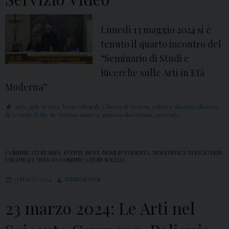
o
a
n
r
Lunedì 13 maggio 2024 si è
v
t
tenuto il quarto incontro del
e
e
“Seminario di Studi e
n
t
Ricerche sulle Arti in Età
t
o
Moderna”
o
r
d
arte
,
arti
,
aversa
,
beni culturali
,
Chiesa di Aversa
,
cultura
,
diocesi
,
diocesi
n
di Aversa
,
fede
,
In Octabo
,
museo
,
museo diocesano
,
seicento
i
a
S
n
.
o
COMUNICATI STAMPA
,
EVENTI
,
NEWS
,
NEWS IN EVIDENZA
,
NEWS UFFICI
,
UFFICIO BENI
A
CULTURALI
,
UFFICIO COMUNICAZIONI SOCIALI
a
n
l
25 MARZO 2024
ADMINDIOCESI
t
l
23 marzo 2024: Le Arti nel
o
a
n
D