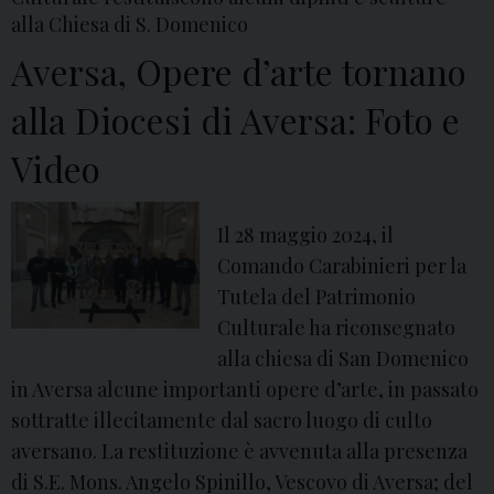
e
alla Chiesa di S. Domenico
m
Aversa, Opere d’arte tornano
e
r
alla Diocesi di Aversa: Foto e
a
Video
v
i
g
Il 28 maggio 2024, il
l
Comando Carabinieri per la
i
Tutela del Patrimonio
e
Culturale ha riconsegnato
a
alla chiesa di San Domenico
r
in Aversa alcune importanti opere d’arte, in passato
t
sottratte illecitamente dal sacro luogo di culto
i
aversano. La restituzione è avvenuta alla presenza
s
di S.E. Mons. Angelo Spinillo, Vescovo di Aversa; del