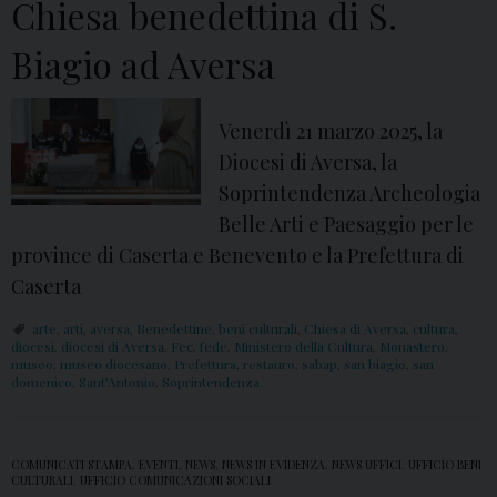
Chiesa benedettina di S.
Biagio ad Aversa
Venerdì 21 marzo 2025, la
Diocesi di Aversa, la
Soprintendenza Archeologia
Belle Arti e Paesaggio per le
province di Caserta e Benevento e la Prefettura di
Caserta
arte
,
arti
,
aversa
,
Benedettine
,
beni culturali
,
Chiesa di Aversa
,
cultura
,
diocesi
,
diocesi di Aversa
,
Fec
,
fede
,
Ministero della Cultura
,
Monastero
,
museo
,
museo diocesano
,
Prefettura
,
restauro
,
sabap
,
san biagio
,
san
domenico
,
Sant’Antonio
,
Soprintendenza
COMUNICATI STAMPA
,
EVENTI
,
NEWS
,
NEWS IN EVIDENZA
,
NEWS UFFICI
,
UFFICIO BENI
CULTURALI
,
UFFICIO COMUNICAZIONI SOCIALI