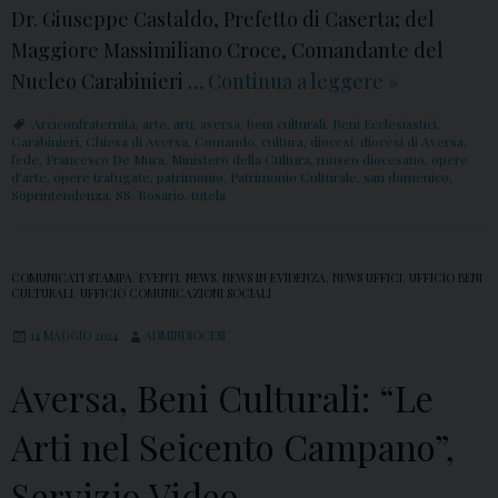
t
Dr. Giuseppe Castaldo, Prefetto di Caserta; del
i
Maggiore Massimiliano Croce, Comandante del
c
Nucleo Carabinieri …
Continua a leggere
A
»
h
v
Arciconfraternita
,
arte
,
arti
,
aversa
,
beni culturali
,
Beni Ecclesiastici
,
e
e
Carabinieri
,
Chiesa di Aversa
,
Comando
,
cultura
,
diocesi
,
diocesi di Aversa
,
e
fede
,
Francesco De Mura
,
Ministero della Cultura
,
museo diocesano
,
opere
r
d’arte
,
opere trafugate
,
patrimonio
,
Patrimonio Culturale
,
san domenico
,
m
Soprintendenza
,
SS. Rosario
,
tutela
s
e
a
r
,
COMUNICATI STAMPA
,
EVENTI
,
NEWS
,
NEWS IN EVIDENZA
,
NEWS UFFICI
,
UFFICIO BENI
g
CULTURALI
,
UFFICIO COMUNICAZIONI SOCIALI
O
o
p
14 MAGGIO 2024
ADMINDIOCESI
n
e
o
Aversa, Beni Culturali: “Le
r
a
e
Arti nel Seicento Campano”,
l
d
c
Servizio Video
’