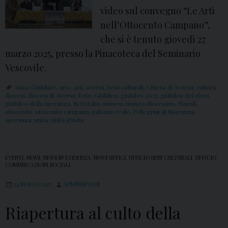
video sul convegno “Le Arti
nell’Ottocento Campano”,
che si è tenuto giovedì 27
marzo 2025, presso la Pinacoteca del Seminario
Vescovile.
Anno Giubilare
,
arte
,
arti
,
aversa
,
beni culturali
,
Chiesa di Aversa
,
cultura
,
diocesi
,
diocesi di Aversa
,
fede
,
Giubileo
,
giubileo 2025
,
giubileo del clero
,
giubileo della speranza
,
In Octabo
,
museo
,
museo diocesano
,
Napoli
,
ottocento
,
ottocento campano
,
palazzo reale
,
Pellegrini di Speranza
,
speranza
,
unità
,
unità d'italia
EVENTI
,
NEWS
,
NEWS IN EVIDENZA
,
NEWS UFFICI
,
UFFICIO BENI CULTURALI
,
UFFICIO
COMUNICAZIONI SOCIALI
24 MARZO 2025
ADMINDIOCESI
Riapertura al culto della