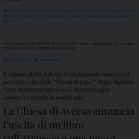
arcuccio
,
arte
,
arti
,
aversa
,
beni culturali
,
Chiesa di Aversa
,
cultura
,
diocesi
,
diocesi di Aversa
,
fede
,
In Octabo
,
libro
,
museo
,
museo diocesano
,
visioni di
luce
COMUNICATI STAMPA
,
EVENTI
,
NEWS
,
NEWS IN EVIDENZA
,
NEWS UFFICI
,
UFFICIO BENI
CULTURALI
,
UFFICIO COMUNICAZIONI SOCIALI
11 LUGLIO 2022
ADMINDIOCESI
Il volume della dott.ssa Paola Improda inaugura il
percorso editoriale “Visioni di Luce”. Mons. Spinillo:
“Uno strumento prezioso e innovativo per
conoscere meglio la nostra arte”
La Chiesa di Aversa annuncia
l’uscita di un libro
sull’Arcuccio e una nuova