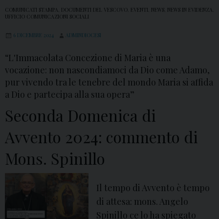
COMUNICATI STAMPA
,
DOCUMENTI DEL VESCOVO
,
EVENTI
,
NEWS
,
NEWS IN EVIDENZA
,
UFFICIO COMUNICAZIONI SOCIALI
6 DICEMBRE 2024
ADMINDIOCESI
“L'Immacolata Concezione di Maria è una
vocazione: non nascondiamoci da Dio come Adamo,
pur vivendo tra le tenebre del mondo Maria si affida
a Dio e partecipa alla sua opera”
Seconda Domenica di
Avvento 2024: commento di
Mons. Spinillo
Il tempo di Avvento è tempo
di attesa: mons. Angelo
Spinillo ce lo ha spiegato