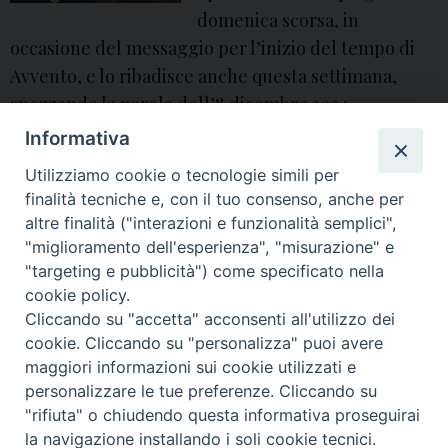
domenica scorsa, in
occasione del messaggio per l’inizio del tempo di
Avvento, e lo ribadisce anche questa settimana,
spezzando la parola dell’8 dicembre 2024.
Informativa
angelo spinillo
,
aversa
,
avvento
,
Avvento 2024
,
Chiesa di Aversa
,
commento al vangelo
,
Concezione
,
diocesi di Aversa
,
Immacolata
,
Utilizziamo cookie o tecnologie simili per
Immacolata Concezione
,
natale
,
Natale 2024
,
pace
,
spinillo
,
ucsaversa
,
vangelo
,
vescovo
,
vescovo di Aversa
finalità tecniche e, con il tuo consenso, anche per
altre finalità ("interazioni e funzionalità semplici",
"miglioramento dell'esperienza", "misurazione" e
P
"targeting e pubblicità") come specificato nella
o
cookie policy.
Cliccando su "accetta" acconsenti all'utilizzo dei
s
© 2018 Diocesi di Aversa
cookie. Cliccando su "personalizza" puoi avere
t
maggiori informazioni sui cookie utilizzati e
N
personalizzare le tue preferenze. Cliccando su
a
"rifiuta" o chiudendo questa informativa proseguirai
v
f
t
y
i
g
t
la navigazione installando i soli cookie tecnici.