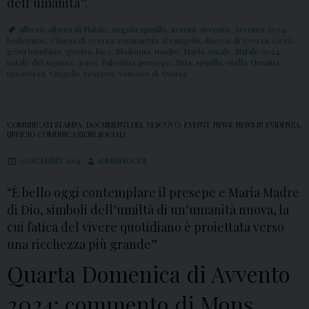
dell’umanità”.
albero
,
albero di Natale
,
angelo spinillo
,
aversa
,
avvento
,
Avvento 2024
,
betlemme
,
Chiesa di Aversa
,
commento al vangelo
,
diocesi di Aversa
,
Gesù
,
gesù bambino
,
guerra
,
luce
,
Madonna
,
madre
,
Maria
,
natale
,
Natale 2024
,
natale del signore
,
pace
,
Palestina
,
presepe
,
Siria
,
spinillo
,
stella
,
Ucraina
,
ucsaversa
,
vangelo
,
vescovo
,
vescovo di Aversa
COMUNICATI STAMPA
,
DOCUMENTI DEL VESCOVO
,
EVENTI
,
NEWS
,
NEWS IN EVIDENZA
,
UFFICIO COMUNICAZIONI SOCIALI
20 DICEMBRE 2024
ADMINDIOCESI
“È bello oggi contemplare il presepe e Maria Madre
di Dio, simboli dell’umiltà di un’umanità nuova, la
cui fatica del vivere quotidiano è proiettata verso
una ricchezza più grande”
Quarta Domenica di Avvento
2024: commento di Mons.