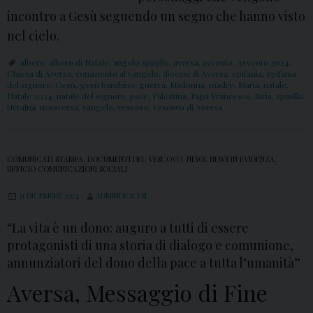
incontro a Gesù seguendo un segno che hanno visto
nel cielo.
albero
,
albero di Natale
,
angelo spinillo
,
aversa
,
avvento
,
Avvento 2024
,
Chiesa di Aversa
,
commento al vangelo
,
diocesi di Aversa
,
epifania
,
epifania
del signore
,
Gesù
,
gesù bambino
,
guerra
,
Madonna
,
madre
,
Maria
,
natale
,
Natale 2024
,
natale del signore
,
pace
,
Palestina
,
Papa Francesco
,
Siria
,
spinillo
,
Ucraina
,
ucsaversa
,
vangelo
,
vescovo
,
vescovo di Aversa
COMUNICATI STAMPA
,
DOCUMENTI DEL VESCOVO
,
NEWS
,
NEWS IN EVIDENZA
,
UFFICIO COMUNICAZIONI SOCIALI
31 DICEMBRE 2024
ADMINDIOCESI
“La vita è un dono: auguro a tutti di essere
protagonisti di una storia di dialogo e comunione,
annunziatori del dono della pace a tutta l’umanità”
Aversa, Messaggio di Fine