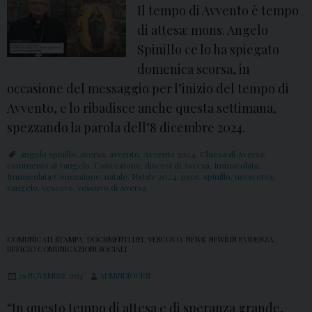
Il tempo di Avvento è tempo
di attesa: mons. Angelo
Spinillo ce lo ha spiegato
domenica scorsa, in
occasione del messaggio per l’inizio del tempo di
Avvento, e lo ribadisce anche questa settimana,
spezzando la parola dell’8 dicembre 2024.
angelo spinillo
,
aversa
,
avvento
,
Avvento 2024
,
Chiesa di Aversa
,
commento al vangelo
,
Concezione
,
diocesi di Aversa
,
Immacolata
,
Immacolata Concezione
,
natale
,
Natale 2024
,
pace
,
spinillo
,
ucsaversa
,
vangelo
,
vescovo
,
vescovo di Aversa
COMUNICATI STAMPA
,
DOCUMENTI DEL VESCOVO
,
NEWS
,
NEWS IN EVIDENZA
,
UFFICIO COMUNICAZIONI SOCIALI
29 NOVEMBRE 2024
ADMINDIOCESI
“In questo tempo di attesa e di speranza grande,