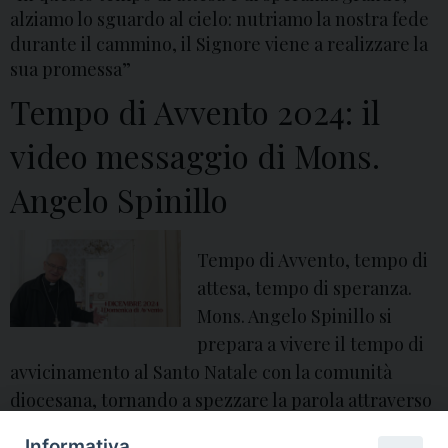
alziamo lo sguardo al cielo: nutriamo la nostra fede
durante il cammino, il Signore viene a realizzare la
sua promessa”
Tempo di Avvento 2024: il
video messaggio di Mons.
Angelo Spinillo
Tempo di Avvento, tempo di
attesa, tempo di speranza.
Mons. Angelo Spinillo si
prepara a vivere il tempo di
avvicinamento al Santo Natale con la comunità
diocesana, tornando a spezzare la parola attraverso
il video commento al Vangelo.
Informativa