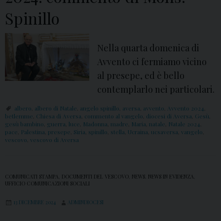
Spinillo
Nella quarta domenica di
Avvento ci fermiamo vicino
al presepe, ed è bello
contemplarlo nei particolari.
albero
,
albero di Natale
,
angelo spinillo
,
aversa
,
avvento
,
Avvento 2024
,
betlemme
,
Chiesa di Aversa
,
commento al vangelo
,
diocesi di Aversa
,
Gesù
,
gesù bambino
,
guerra
,
luce
,
Madonna
,
madre
,
Maria
,
natale
,
Natale 2024
,
pace
,
Palestina
,
presepe
,
Siria
,
spinillo
,
stella
,
Ucraina
,
ucsaversa
,
vangelo
,
vescovo
,
vescovo di Aversa
COMUNICATI STAMPA
,
DOCUMENTI DEL VESCOVO
,
NEWS
,
NEWS IN EVIDENZA
,
UFFICIO COMUNICAZIONI SOCIALI
13 DICEMBRE 2024
ADMINDIOCESI