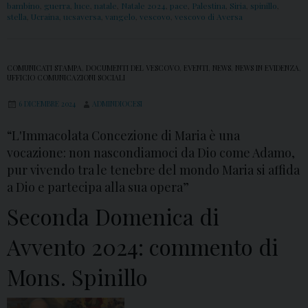
bambino
,
guerra
,
luce
,
natale
,
Natale 2024
,
pace
,
Palestina
,
Siria
,
spinillo
,
stella
,
Ucraina
,
ucsaversa
,
vangelo
,
vescovo
,
vescovo di Aversa
COMUNICATI STAMPA
,
DOCUMENTI DEL VESCOVO
,
EVENTI
,
NEWS
,
NEWS IN EVIDENZA
,
UFFICIO COMUNICAZIONI SOCIALI
6 DICEMBRE 2024
ADMINDIOCESI
“L'Immacolata Concezione di Maria è una
vocazione: non nascondiamoci da Dio come Adamo,
pur vivendo tra le tenebre del mondo Maria si affida
a Dio e partecipa alla sua opera”
Seconda Domenica di
Avvento 2024: commento di
Mons. Spinillo