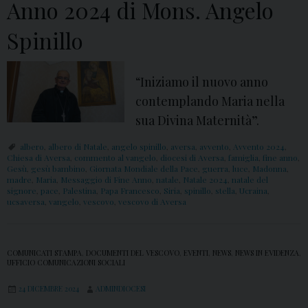
Anno 2024 di Mons. Angelo
Spinillo
“Iniziamo il nuovo anno
contemplando Maria nella
sua Divina Maternità”.
albero
,
albero di Natale
,
angelo spinillo
,
aversa
,
avvento
,
Avvento 2024
,
Chiesa di Aversa
,
commento al vangelo
,
diocesi di Aversa
,
famiglia
,
fine anno
,
Gesù
,
gesù bambino
,
Giornata Mondiale della Pace
,
guerra
,
luce
,
Madonna
,
madre
,
Maria
,
Messaggio di Fine Anno
,
natale
,
Natale 2024
,
natale del
signore
,
pace
,
Palestina
,
Papa Francesco
,
Siria
,
spinillo
,
stella
,
Ucraina
,
ucsaversa
,
vangelo
,
vescovo
,
vescovo di Aversa
COMUNICATI STAMPA
,
DOCUMENTI DEL VESCOVO
,
EVENTI
,
NEWS
,
NEWS IN EVIDENZA
,
UFFICIO COMUNICAZIONI SOCIALI
24 DICEMBRE 2024
ADMINDIOCESI