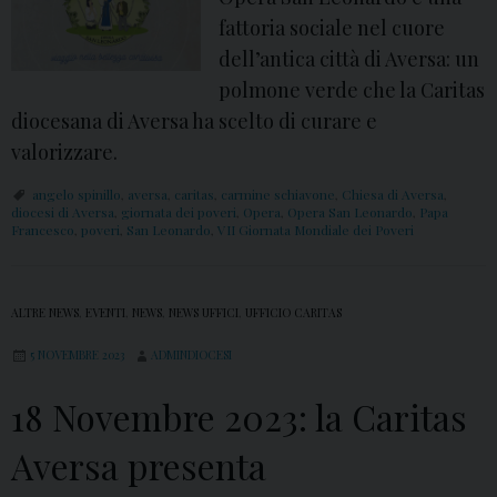
n
fattoria sociale nel cuore
a
dell’antica città di Aversa: un
t
polmone verde che la Caritas
a
diocesana di Aversa ha scelto di curare e
M
valorizzare.
o
n
angelo spinillo
,
aversa
,
caritas
,
carmine schiavone
,
Chiesa di Aversa
,
diocesi di Aversa
,
giornata dei poveri
,
Opera
,
Opera San Leonardo
,
Papa
d
Francesco
,
poveri
,
San Leonardo
,
VII Giornata Mondiale dei Poveri
i
a
l
ALTRE NEWS
,
EVENTI
,
NEWS
,
NEWS UFFICI
,
UFFICIO CARITAS
e
5 NOVEMBRE 2023
ADMINDIOCESI
d
18 Novembre 2023: la Caritas
e
i
Aversa presenta
P