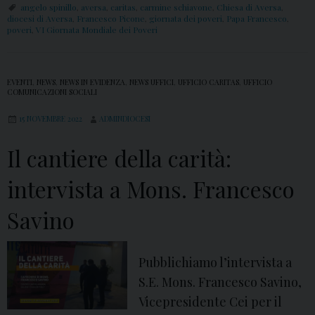
i
angelo spinillo
,
aversa
,
caritas
,
carmine schiavone
,
Chiesa di Aversa
,
a
diocesi di Aversa
,
Francesco Picone
,
giornata dei poveri
,
Papa Francesco
,
”
poveri
,
VI Giornata Mondiale dei Poveri
l
,
a
d
P
o
EVENTI
,
NEWS
,
NEWS IN EVIDENZA
,
NEWS UFFICI
,
UFFICIO CARITAS
,
UFFICIO
r
COMUNICAZIONI SOCIALI
s
e
15 NOVEMBRE 2022
ADMINDIOCESI
s
s
i
Il cantiere della carità:
e
e
n
intervista a Mons. Francesco
r
t
d
a
Savino
i
z
o
i
c
Pubblichiamo l’intervista a
o
e
S.E. Mons. Francesco Savino,
n
s
Vicepresidente Cei per il
e