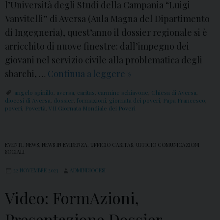
l’Università degli Studi della Campania “Luigi
d
Vanvitelli” di Aversa (Aula Magna del Dipartimento
e
di Ingegneria), quest’anno il dossier regionale si è
i
arricchito di nuove finestre: dall’impegno dei
P
giovani nel servizio civile alla problematica degli
o
sbarchi, …
Continua a leggere
D
»
v
o
e
angelo spinillo
,
aversa
,
caritas
,
carmine schiavone
,
Chiesa di Aversa
,
s
diocesi di Aversa
,
dossier
,
formazioni
,
giornata dei poveri
,
Papa Francesco
,
r
poveri
,
Povertà
,
VII Giornata Mondiale dei Poveri
s
i
i
:
e
i
EVENTI
,
NEWS
,
NEWS IN EVIDENZA
,
UFFICIO CARITAS
,
UFFICIO COMUNICAZIONI
SOCIALI
r
l
R
p
22 NOVEMBRE 2023
ADMINDIOCESI
e
r
Video: FormAzioni,
g
o
i
g
Presentazione Dossier