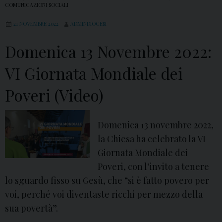
e
COMUNICAZIONI SOCIALI
m
s
b
21 NOVEMBRE 2022
ADMINDIOCESI
e
r
n
Domenica 13 Novembre 2022:
e
t
2
VI Giornata Mondiale dei
a
0
“
Poveri (Video)
2
F
3
o
:
Domenica 13 novembre 2022,
r
a
la Chiesa ha celebrato la VI
m
d
Giornata Mondiale dei
A
A
Poveri, con l’invito a tenere
z
v
lo sguardo fisso su Gesù, che “si è fatto povero per
i
e
voi, perché voi diventaste ricchi per mezzo della
o
r
sua povertà”.
n
s