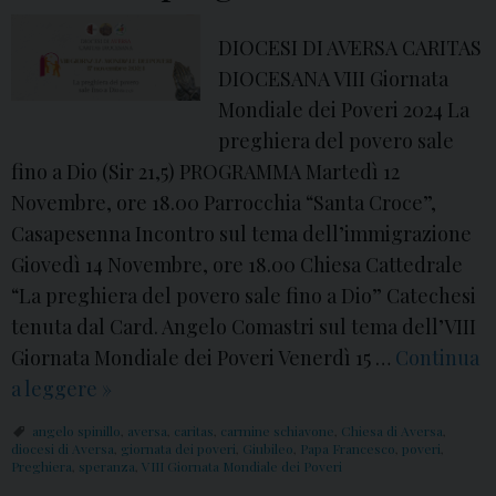
DIOCESI DI AVERSA CARITAS
DIOCESANA VIII Giornata
Mondiale dei Poveri 2024 La
preghiera del povero sale
fino a Dio (Sir 21,5) PROGRAMMA Martedì 12
Novembre, ore 18.00 Parrocchia “Santa Croce”,
Casapesenna Incontro sul tema dell’immigrazione
Giovedì 14 Novembre, ore 18.00 Chiesa Cattedrale
“La preghiera del povero sale fino a Dio” Catechesi
tenuta dal Card. Angelo Comastri sul tema dell’VIII
Giornata Mondiale dei Poveri Venerdì 15 …
Continua
a leggere
V
»
I
angelo spinillo
,
aversa
,
caritas
,
carmine schiavone
,
Chiesa di Aversa
,
I
diocesi di Aversa
,
giornata dei poveri
,
Giubileo
,
Papa Francesco
,
poveri
,
Preghiera
,
speranza
,
VIII Giornata Mondiale dei Poveri
I