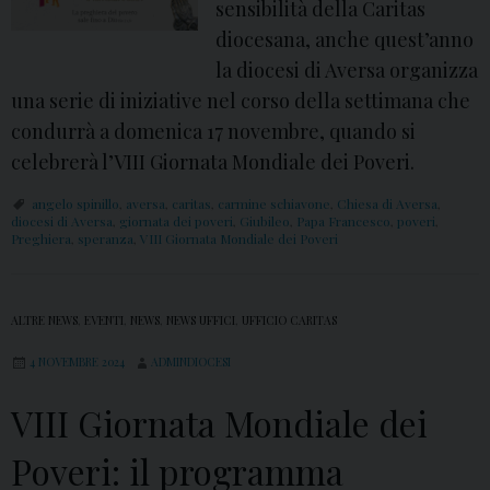
sensibilità della Caritas
diocesana, anche quest’anno
la diocesi di Aversa organizza
una serie di iniziative nel corso della settimana che
condurrà a domenica 17 novembre, quando si
celebrerà l’VIII Giornata Mondiale dei Poveri.
angelo spinillo
,
aversa
,
caritas
,
carmine schiavone
,
Chiesa di Aversa
,
diocesi di Aversa
,
giornata dei poveri
,
Giubileo
,
Papa Francesco
,
poveri
,
Preghiera
,
speranza
,
VIII Giornata Mondiale dei Poveri
ALTRE NEWS
,
EVENTI
,
NEWS
,
NEWS UFFICI
,
UFFICIO CARITAS
4 NOVEMBRE 2024
ADMINDIOCESI
VIII Giornata Mondiale dei
Poveri: il programma