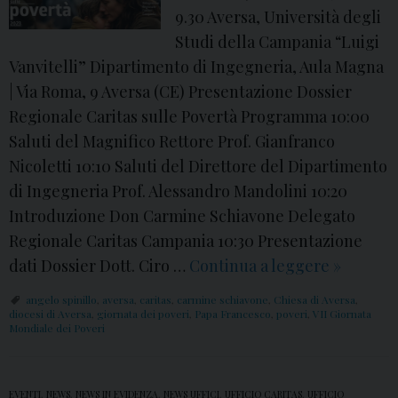
a
9.30 Aversa, Università degli
C
Studi della Campania “Luigi
a
Vanvitelli” Dipartimento di Ingegneria, Aula Magna
r
| Via Roma, 9 Aversa (CE) Presentazione Dossier
i
Regionale Caritas sulle Povertà Programma 10:00
t
Saluti del Magnifico Rettore Prof. Gianfranco
a
Nicoletti 10:10 Saluti del Direttore del Dipartimento
s
di Ingegneria Prof. Alessandro Mandolini 10:20
A
Introduzione Don Carmine Schiavone Delegato
v
Regionale Caritas Campania 10:30 Presentazione
e
dati Dossier Dott. Ciro …
Continua a leggere
1
»
r
7
angelo spinillo
,
aversa
,
caritas
,
carmine schiavone
,
Chiesa di Aversa
,
s
N
diocesi di Aversa
,
giornata dei poveri
,
Papa Francesco
,
poveri
,
VII Giornata
a
Mondiale dei Poveri
o
p
v
r
e
EVENTI
,
NEWS
,
NEWS IN EVIDENZA
,
NEWS UFFICI
,
UFFICIO CARITAS
,
UFFICIO