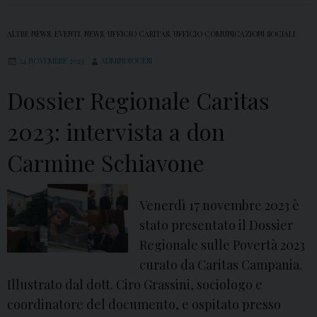
G
i
ALTRE NEWS
,
EVENTI
,
NEWS
,
UFFICIO CARITAS
,
UFFICIO COMUNICAZIONI SOCIALI
o
24 NOVEMBRE 2023
ADMINDIOCESI
r
n
Dossier Regionale Caritas
a
2023: intervista a don
t
a
Carmine Schiavone
M
o
Venerdì 17 novembre 2023 è
n
stato presentato il Dossier
d
Regionale sulle Povertà 2023
i
curato da Caritas Campania.
a
Illustrato dal dott. Ciro Grassini, sociologo e
l
coordinatore del documento, e ospitato presso
e