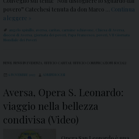
Convegno sul tema: “Non distogliere lo sguardo dal
a
povero” Catechesi tenuta da don Marco …
Continua
r
a leggere
A
»
m
v
i
angelo spinillo
,
aversa
,
caritas
,
carmine schiavone
,
Chiesa di Aversa
,
e
diocesi di Aversa
,
giornata dei poveri
,
Papa Francesco
,
poveri
,
VII Giornata
n
Mondiale dei Poveri
r
e
s
S
a
c
NEWS
,
NEWS IN EVIDENZA
,
UFFICIO CARITAS
,
UFFICIO COMUNICAZIONI SOCIALI
,
h
6 NOVEMBRE 2023
ADMINDIOCESI
V
i
I
Aversa, Opera S. Leonardo:
a
I
v
viaggio nella bellezza
G
o
i
n
condivisa (Video)
o
e
r
Opera San Leonardo è una