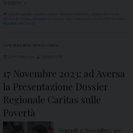
a
leggere
1
»
8
angelo spinillo
,
aversa
,
caritas
,
carmine schiavone
,
Chiesa di Aversa
,
N
diocesi di Aversa
,
giornata dei poveri
,
Papa Francesco
,
poveri
,
VII Giornata
Mondiale dei Poveri
o
v
e
ALTRE NEWS
,
NEWS
,
UFFICIO CARITAS
m
4 NOVEMBRE 2023
ADMINDIOCESI
b
r
17 Novembre 2023: ad Aversa
e
la Presentazione Dossier
2
0
Regionale Caritas sulle
2
Povertà
3
:
l
Venerdì 17 Novembre, ore