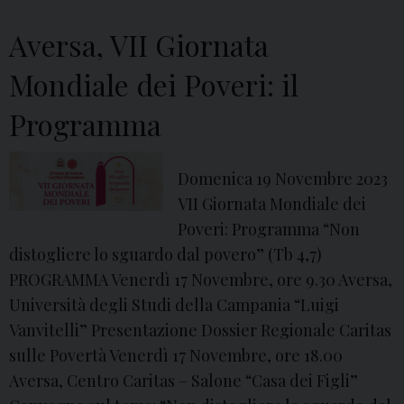
:
i
Aversa, VII Giornata
n
Mondiale dei Poveri: il
t
e
Programma
r
v
Domenica 19 Novembre 2023
i
VII Giornata Mondiale dei
s
Poveri: Programma “Non
t
distogliere lo sguardo dal povero” (Tb 4,7)
a
PROGRAMMA Venerdì 17 Novembre, ore 9.30 Aversa,
a
Università degli Studi della Campania “Luigi
d
Vanvitelli” Presentazione Dossier Regionale Caritas
o
sulle Povertà Venerdì 17 Novembre, ore 18.00
n
Aversa, Centro Caritas – Salone “Casa dei Figli”
C