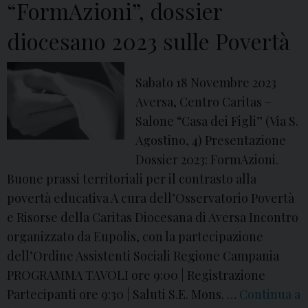
o
“FormAzioni”, dossier
v
diocesano 2023 sulle Povertà
e
r
i
Sabato 18 Novembre 2023
:
Aversa, Centro Caritas –
i
Salone “Casa dei Figli” (Via S.
l
Agostino, 4) Presentazione
P
Dossier 2023: FormAzioni.
r
Buone prassi territoriali per il contrasto alla
o
povertà educativa A cura dell’Osservatorio Povertà
g
e Risorse della Caritas Diocesana di Aversa Incontro
r
organizzato da Eupolis, con la partecipazione
a
dell’Ordine Assistenti Sociali Regione Campania
m
PROGRAMMA TAVOLI ore 9:00 | Registrazione
m
Partecipanti ore 9:30 | Saluti S.E. Mons. …
Continua a