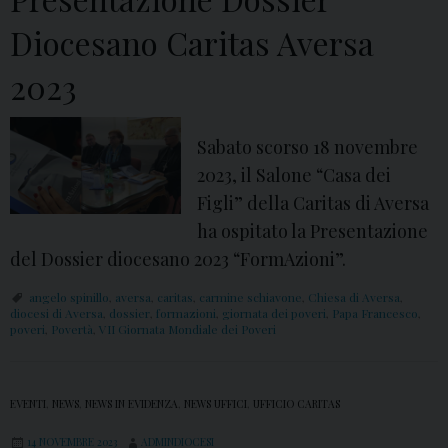
o
r
Diocesano Caritas Aversa
n
a
a
m
2023
l
m
e
a
Sabato scorso 18 novembre
C
2023, il Salone “Casa dei
a
Figli” della Caritas di Aversa
r
ha ospitato la Presentazione
i
del Dossier diocesano 2023 “FormAzioni”.
t
a
angelo spinillo
,
aversa
,
caritas
,
carmine schiavone
,
Chiesa di Aversa
,
diocesi di Aversa
,
dossier
,
formazioni
,
giornata dei poveri
,
Papa Francesco
,
s
poveri
,
Povertà
,
VII Giornata Mondiale dei Poveri
2
0
2
EVENTI
,
NEWS
,
NEWS IN EVIDENZA
,
NEWS UFFICI
,
UFFICIO CARITAS
3
14 NOVEMBRE 2023
ADMINDIOCESI