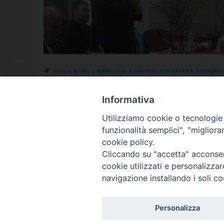
2016
,
9 aprile
,
9 aprile 2016
,
a casa mia
,
accoglienza
,
Accoglienz
diocesana
,
diocesi
,
diocesi di Aversa
,
diritti umani
,
Don Carmine S
mons.
,
Papa Francesco
,
Parrocchia San Nicola
,
parrocchie
,
Princip
Vice Prefetto
,
“Protetto
Informativa
Utilizziamo cookie o tecnologie s
funzionalità semplici", "miglior
P
cookie policy.
Cliccando su "accetta" acconsent
o
cookie utilizzati e personalizza
© 2018 Diocesi di Aversa
s
navigazione installando i soli co
t
Personalizza