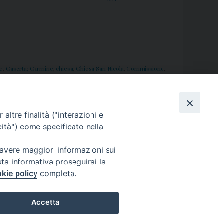
i
d
e
o
:
pe
,
Caserta; Carmine
,
chiesa
,
Chiesa San Nicola
,
Commissione
,
,
Immigrazione
,
integrazione
,
istituti religiosi
,
Lucio Romano
,
P
Roger Adjicoude
,
Schiavone
,
Senatore
,
tutela
,
vangelo
,
vescovo
,
r
e
altre finalità ("interazioni e
s
cità") come specificato nella
e
n
 avere maggiori informazioni sui
t
sta informativa proseguirai la
a
kie policy
completa.
z
i
Accetta
o