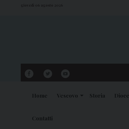
S
giovedì 06 agosto 2026
k
i
p
t
o
c
o
n
facebook
twitter
youtube
t
e
n
Home
Vescovo
Storia
Dioce
t
Contatti