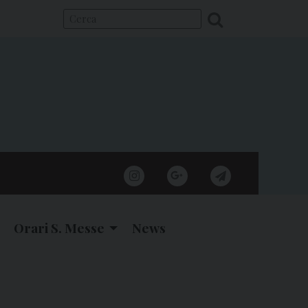
instagram
google
telegram
Orari S. Messe
News