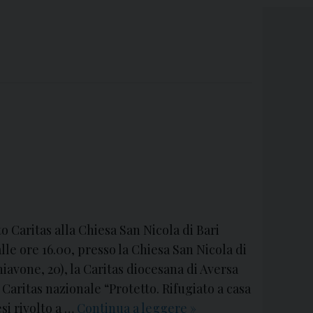
o Caritas alla Chiesa San Nicola di Bari
alle ore 16.00, presso la Chiesa San Nicola di
hiavone, 20), la Caritas diocesana di Aversa
 Caritas nazionale “Protetto. Rifugiato a casa
si rivolto a …
Continua a leggere
V
»