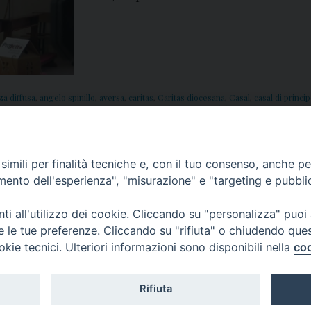
a diffusa
,
angelo spinillo
,
aversa
,
caritas
,
Caritas diocesana
,
Casal
,
casal di princi
chiavone
,
don diana
,
don peppe diana
,
famiglie
,
Imma Fedele
,
Immacolata Fedele
e
,
profughi
,
progetto
,
promozione
,
Responsabile
,
Rifugiato
,
Rifugiato a casa mia
,
imili per finalità tecniche e, con il tuo consenso, anche per 
amento dell'esperienza", "misurazione" e "targeting e pubbli
i all'utilizzo dei cookie. Cliccando su "personalizza" puoi
re le tue preferenze. Cliccando su "rifiuta" o chiudendo que
okie tecnici. Ulteriori informazioni sono disponibili nella
coo
Rifiuta
f
t
y
i
g
t