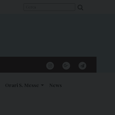
instagram
google
telegram
Orari S. Messe
News