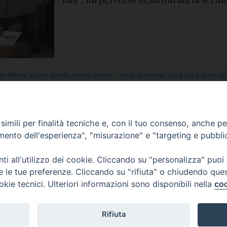
a diffusa
,
angelo spinillo
,
aversa
,
caritas
,
Caritas diocesana
,
Casal
,
casal di princi
chiavone
,
don diana
,
don peppe diana
,
famiglie
,
Imma Fedele
,
Immacolata Fedele
e
,
profughi
,
progetto
,
promozione
,
Responsabile
,
Rifugiato
,
Rifugiato a casa mia
,
imili per finalità tecniche e, con il tuo consenso, anche per 
amento dell'esperienza", "misurazione" e "targeting e pubbli
i all'utilizzo dei cookie. Cliccando su "personalizza" puoi
re le tue preferenze. Cliccando su "rifiuta" o chiudendo que
okie tecnici. Ulteriori informazioni sono disponibili nella
coo
Rifiuta
f
t
y
i
g
t