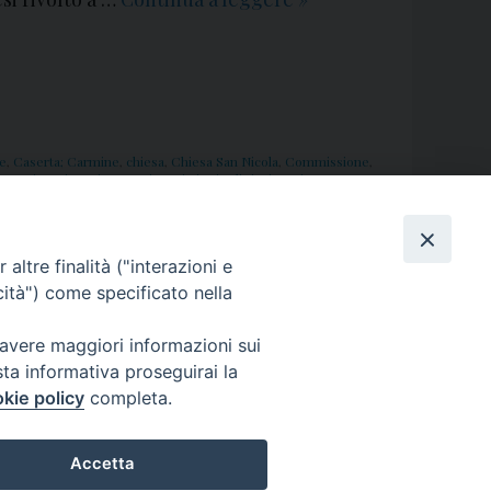
i
d
e
o
:
pe
,
Caserta; Carmine
,
chiesa
,
Chiesa San Nicola
,
Commissione
,
,
Immigrazione
,
integrazione
,
istituti religiosi
,
Lucio Romano
,
P
Roger Adjicoude
,
Schiavone
,
Senatore
,
tutela
,
vangelo
,
vescovo
,
r
e
altre finalità ("interazioni e
s
cità") come specificato nella
e
n
 avere maggiori informazioni sui
t
sta informativa proseguirai la
a
kie policy
completa.
z
i
Accetta
o