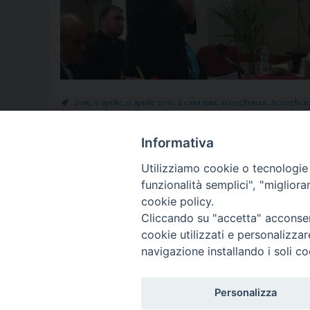
2016
,
9 aprile
,
9 aprile 2016
,
a casa mia
,
accoglienza
,
Accoglienz
diocesana
,
diocesi
,
diocesi di Aversa
,
diritti umani
,
Don Carmine S
mons.
,
Papa Francesco
,
Parrocchia San Nicola
,
parrocchie
,
Princip
Vice Prefetto
,
“Protetto
Informativa
Utilizziamo cookie o tecnologie s
funzionalità semplici", "miglior
P
cookie policy.
Cliccando su "accetta" acconsent
o
cookie utilizzati e personalizza
© 2018 Diocesi di Aversa
s
navigazione installando i soli co
t
Personalizza