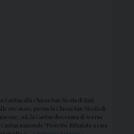
o Caritas alla Chiesa San Nicola di Bari
alle ore 16.00, presso la Chiesa San Nicola di
hiavone, 20), la Caritas diocesana di Aversa
 Caritas nazionale “Protetto. Rifugiato a casa
si rivolto a …
Continua a leggere
V
»