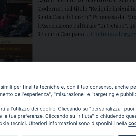
Cattedrale il terzo incontro del “Seminar
Moderna”, dal titolo “Reliquie insigni in 
Santa Casa di Loreto”. Promossa dal Mu
l’Associazione culturale “In Octabo”, qu
Seicento Campano …
Continua a legge
si
,
diocesi di Aversa
,
fede
,
In Octabo
,
museo
,
museo diocesano
,
reliquiario
,
reliqu
imili per finalità tecniche e, con il tuo consenso, anche per 
amento dell'esperienza", "misurazione" e "targeting e pubbli
i all'utilizzo dei cookie. Cliccando su "personalizza" puoi
re le tue preferenze. Cliccando su "rifiuta" o chiudendo que
okie tecnici. Ulteriori informazioni sono disponibili nella
coo