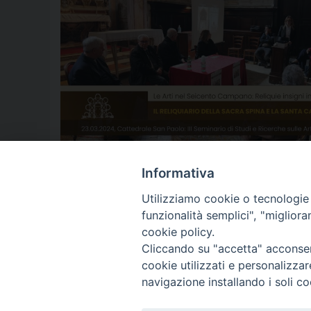
arte
,
arti
,
aversa
,
beni culturali
,
Chiesa di Aversa
,
cultura
,
dioce
Informativa
Utilizziamo cookie o tecnologie s
funzionalità semplici", "miglior
P
cookie policy.
Cliccando su "accetta" acconsent
o
cookie utilizzati e personalizza
© 2018 Diocesi di Aversa
s
navigazione installando i soli co