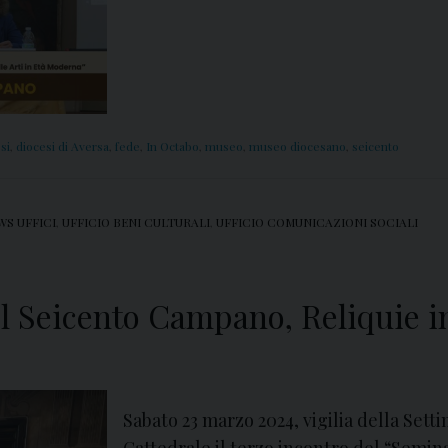
si
,
diocesi di Aversa
,
fede
,
In Octabo
,
museo
,
museo diocesano
,
seicento
WS UFFICI
,
UFFICIO BENI CULTURALI
,
UFFICIO COMUNICAZIONI SOCIALI
el Seicento Campano, Reliquie i
Sabato 23 marzo 2024, vigilia della Sett