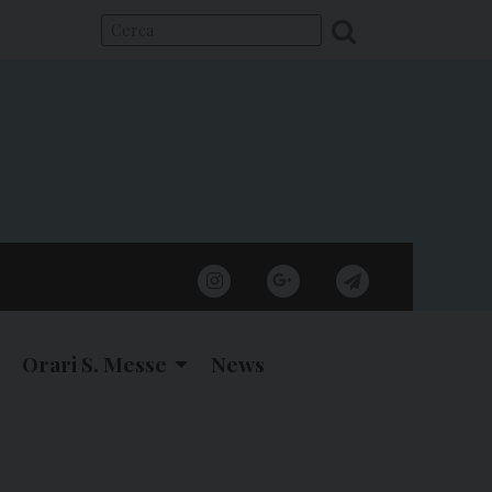
instagram
google
telegram
Orari S. Messe
News