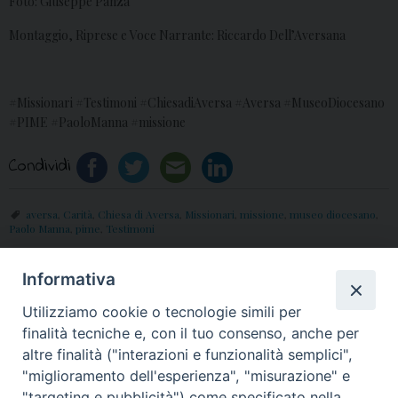
Foto: Giuseppe Panza
Montaggio, Riprese e Voce Narrante: Riccardo Dell’Aversana
#Missionari #Testimoni #ChiesadiAversa #Aversa #MuseoDiocesano
#PIME #PaoloManna #missione
Condividi
aversa
,
Carità
,
Chiesa di Aversa
,
Missionari
,
missione
,
museo diocesano
,
Paolo Manna
,
pime
,
Testimoni
Informativa
«
Quinta Domenica di
Confraternita del SS.
Utilizziamo cookie o tecnologie simili per
Pasqua 2022, il commento
Rosario di Frignano in
finalità tecniche e, con il tuo consenso, anche per
di Mons. Angelo Spinillo
preghiera per la pace
»
altre finalità ("interazioni e funzionalità semplici",
"miglioramento dell'esperienza", "misurazione" e
"targeting e pubblicità") come specificato nella