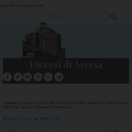
S
giovedì 06 agosto 2026
k
i
p
t
o
c
o
Diocesi di Aversa
n
t
facebook
twitter
youtube
instagram
google
telegram
e
Menu
n
t
COMUNICATI STAMPA
,
EVENTI
,
NEWS
,
NEWS IN EVIDENZA
,
NEWS UFFICI
,
UFFICIO BENI
CULTURALI
,
UFFICIO COMUNICAZIONI SOCIALI
16 MAGGIO 2022
ADMINDIOCESI