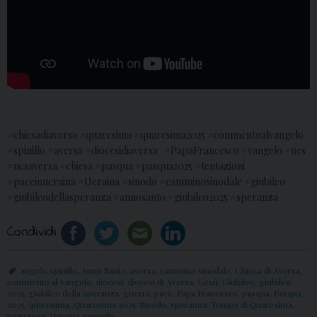
#chiesadiaversa #quaresima #quaresima2025 #commentoalvangelo
#spinillo #aversa #diocesidiaversa #PapaFrancesco #vangelo #ucs
#ucsaversa #chiesa #pasqua #pasqua2025 #tentazioni
#paceinucraina #Ucraina #sinodo #camminosinodale #giubileo
#giubileodellasperanza #annosanto #giubileo2025 #speranza
Condividi
angelo spinillo
,
Anno Santo
,
aversa
,
cammino sinodale
,
Chiesa di Aversa
,
commento al vangelo
,
diocesi
,
diocesi di Aversa
,
Gesù
,
Giubileo
,
giubileo
2025
,
giubileo della speranza
,
guerra
,
pace
,
Papa Francesco
,
pasqua
,
Pasqua
2025
,
quaresima
,
Quaresima 2025
,
Sinodo
,
speranza
,
Tempo di Quaresima
,
tentazioni
,
Ucraina
,
vangelo