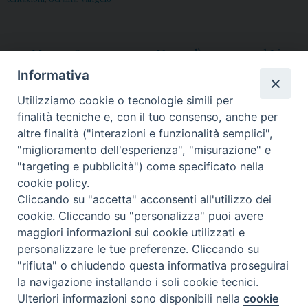
«
20 Marzo, Convegno
Venerdì 14 marzo al Liceo
Serra Club: Comunicare
Scientifico “E.G. Segrè” si
Informativa
per relazioni autentiche
parlerà di comunicazione
Utilizziamo cookie o tecnologie simili per
tra tecniche, fatiche e
finalità tecniche e, con il tuo consenso, anche per
buone pratiche
»
altre finalità ("interazioni e funzionalità semplici",
"miglioramento dell'esperienza", "misurazione" e
"targeting e pubblicità") come specificato nella
cookie policy.
Cliccando su "accetta" acconsenti all'utilizzo dei
© 2018 Diocesi di Aversa
cookie. Cliccando su "personalizza" puoi avere
maggiori informazioni sui cookie utilizzati e
personalizzare le tue preferenze. Cliccando su
"rifiuta" o chiudendo questa informativa proseguirai
f
t
y
i
g
t
la navigazione installando i soli cookie tecnici.
Ulteriori informazioni sono disponibili nella
cookie
Preferenze Cookie