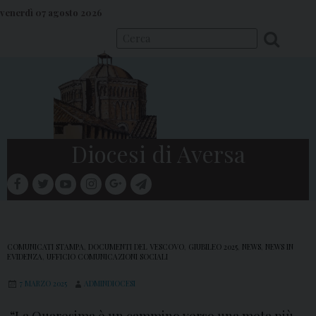
S
venerdì 07 agosto 2026
k
i
p
t
o
c
o
Diocesi di Aversa
n
t
facebook
twitter
youtube
instagram
google
telegram
e
Menu
n
t
COMUNICATI STAMPA
,
DOCUMENTI DEL VESCOVO
,
GIUBILEO 2025
,
NEWS
,
NEWS IN
EVIDENZA
,
UFFICIO COMUNICAZIONI SOCIALI
7 MARZO 2025
ADMINDIOCESI