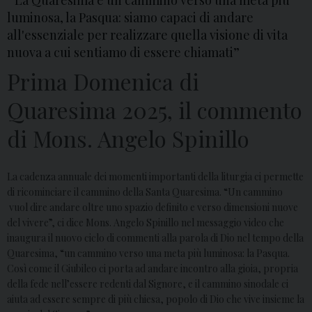
“La Quaresima è un cammino verso una meta più
luminosa, la Pasqua: siamo capaci di andare
all'essenziale per realizzare quella visione di vita
nuova a cui sentiamo di essere chiamati”
Prima Domenica di
Quaresima 2025, il commento
di Mons. Angelo Spinillo
La cadenza annuale dei momenti importanti della liturgia ci permette
di ricominciare il cammino della Santa Quaresima.
“Un cammino
vuol dire andare oltre uno spazio definito e verso dimensioni nuove
del vivere”, ci dice Mons. Angelo Spinillo nel messaggio video che
inaugura il nuovo ciclo di commenti alla parola di Dio nel tempo della
Quaresima, “un cammino verso una meta più luminosa: la Pasqua.
Così come il Giubileo ci porta ad andare incontro alla gioia, propria
della fede nell’essere redenti dal Signore, e il cammino sinodale ci
aiuta ad essere sempre di più chiesa, popolo di Dio che vive insieme la