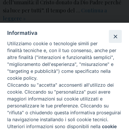
dell’umanità: il Cristo donato da Dio Padre perché
sia luce per tutti”. Il tempo del …
Continua a
leggere
N
»
a
2016
,
accoglienza
,
angeli
,
angelo spinillo
,
aversa
,
avvento
,
avvento 2016
,
Informativa
t
bambino
,
chiesa
,
Chiesa di Aversa
,
commento al vangelo
,
cristianesimo
,
cristo
,
dio
,
diocesi
,
diocesi di Aversa
,
Gesù
,
gesù bambino
,
gloria
,
mons.
a
Utilizziamo cookie o tecnologie simili per
angelo spinillo
,
natale
,
natale 2016
,
natale del signore
,
pastori
,
signore
,
spinillo
,
vangelo
,
vescovo
,
video
l
finalità tecniche e, con il tuo consenso, anche per
altre finalità ("interazioni e funzionalità semplici",
e
"miglioramento dell'esperienza", "misurazione" e
2
P
"targeting e pubblicità") come specificato nella
0
o
cookie policy.
1
Cliccando su "accetta" acconsenti all'utilizzo dei
s
6
© 2018 Diocesi di Aversa
cookie. Cliccando su "personalizza" puoi avere
t
:
maggiori informazioni sui cookie utilizzati e
N
personalizzare le tue preferenze. Cliccando su
V
a
"rifiuta" o chiudendo questa informativa proseguirai
i
v
f
t
y
i
g
t
la navigazione installando i soli cookie tecnici.
i
d
Ulteriori informazioni sono disponibili nella
cookie
Preferenze Cookie