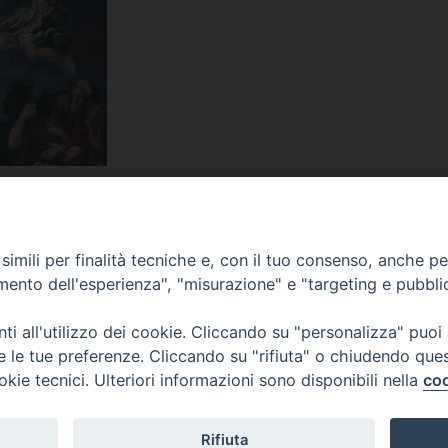
to
,
dio
,
diocesi
,
Gesù
,
mons. spinillo
,
pasqua
,
pasqua 2015
,
signore
,
vangelo
,
vesco
imili per finalità tecniche e, con il tuo consenso, anche per 
amento dell'esperienza", "misurazione" e "targeting e pubbli
i all'utilizzo dei cookie. Cliccando su "personalizza" puoi
re le tue preferenze. Cliccando su "rifiuta" o chiudendo que
okie tecnici. Ulteriori informazioni sono disponibili nella
coo
Rifiuta