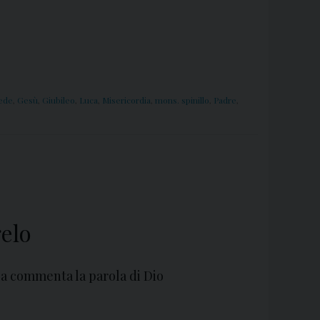
ede
,
Gesù
,
Giubileo
,
Luca
,
Misericordia
,
mons. spinillo
,
Padre
,
elo
sa commenta la parola di Dio