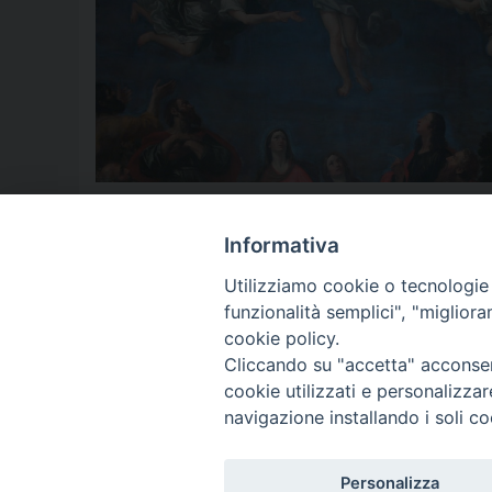
angelo spinillo
,
ascensione
,
aversa
,
commento al vangelo
,
cris
Informativa
Utilizziamo cookie o tecnologie s
« Pagina precedente
1
2
funzionalità semplici", "miglior
cookie policy.
Cliccando su "accetta" acconsent
cookie utilizzati e personalizza
© 2018 Diocesi di Aversa
navigazione installando i soli co
Personalizza