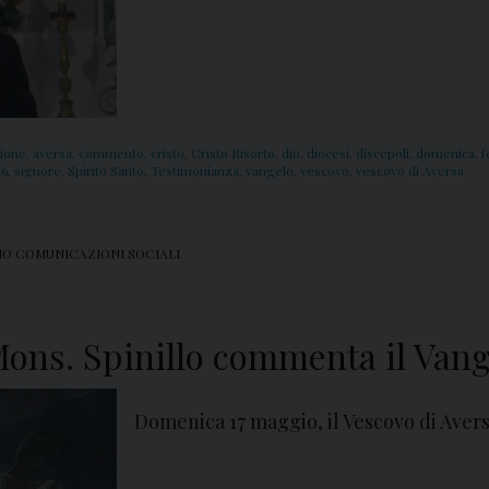
ione
,
aversa
,
commento
,
cristo
,
Cristo Risorto
,
dio
,
diocesi
,
discepoli
,
domenica
,
f
16
,
signore
,
Spirito Santo
,
Testimonianza
,
vangelo
,
vescovo
,
vescovo di Aversa
IO COMUNICAZIONI SOCIALI
Mons. Spinillo commenta il Vang
Domenica 17 maggio, il Vescovo di Aver