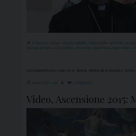
8 Maggio
,
amore
,
angelo spinillo
,
Anno Santo
,
apostoli
,
ascens
pasqua
,
pasqua 2016
,
piaghe
,
presenza
,
quaresima
,
quaresima 20
DOCUMENTI DEL VESCOVO
,
NEWS
,
NEWS IN EVIDENZA
,
UFFIC
15 MAGGIO 2015
COMMENT
Video, Ascensione 2015: 