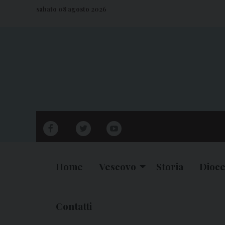
S
sabato 08 agosto 2026
k
i
p
t
o
c
o
n
facebook
twitter
youtube
t
e
n
Home
Vescovo
Storia
Dioce
t
Contatti