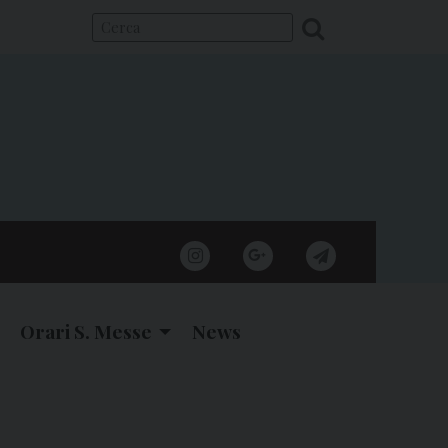
instagram
google
telegram
Orari S. Messe
News