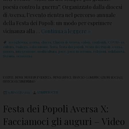
poesia contro la guerra”. Organizzato dalla diocesi
di Aversa, l’evento rientra nel percorso annuale
della Festa dei Popoli: un modo per esprimere
vicinanza alla …
Continua a leggere
F
»
e
accoglienza
,
aversa
,
chiesa
,
Chiesa di Aversa
,
colori
,
confronti
,
COVID-19
,
s
cultura
,
Dialogo
,
educazione
,
festa
,
festa dei popoli
,
Festa dei Popoli Aversa
,
guerra
,
integrazione
,
multicultura
,
pace
,
pace in ucraina
,
religioni
,
solidarietà
,
t
Ucraina
,
ucsaversa
a
d
EVENTI
,
NEWS
,
NEWS IN EVIDENZA
,
NEWS UFFICI
,
UFFICIO COMUNICAZIONI SOCIALI
,
e
UFFICIO ECUMENISMO
i
13 MAGGIO 2021
ADMINDIOCESI
P
o
Festa dei Popoli Aversa X:
p
Facciamoci gli auguri – Video
o
l