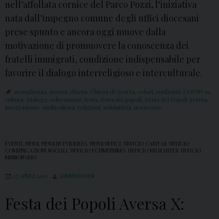
nell’affollata cornice del Parco Pozzi, l’iniziativa
nata dall’impegno comune degli uffici diocesani
prese spunto e ancora oggi muove dalla
motivazione di promuovere la conoscenza dei
fratelli immigrati, condizione indispensabile per
favorire il dialogo interreligioso e interculturale.
accoglienza
,
aversa
,
chiesa
,
Chiesa di Aversa
,
colori
,
confronti
,
COVID-19
,
cultura
,
Dialogo
,
educazione
,
festa
,
festa dei popoli
,
Festa dei Popoli Aversa
,
integrazione
,
multicultura
,
religioni
,
solidarietà
,
ucsaversa
EVENTI
,
NEWS
,
NEWS IN EVIDENZA
,
NEWS UFFICI
,
UFFICIO CARITAS
,
UFFICIO
COMUNICAZIONI SOCIALI
,
UFFICIO ECUMENISMO
,
UFFICIO MIGRANTES
,
UFFICIO
MISSIONARIO
27 APRILE 2021
ADMINDIOCESI
Festa dei Popoli Aversa X: