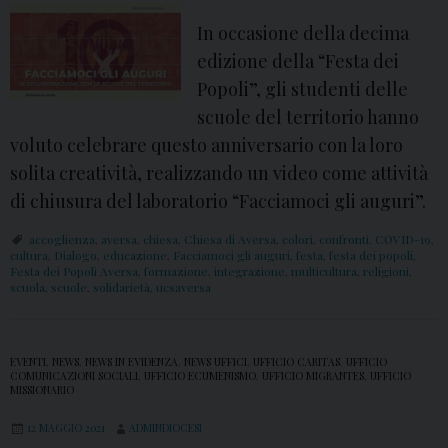
i
In occasione della decima
A
edizione della “Festa dei
v
Popoli”, gli studenti delle
e
scuole del territorio hanno
r
voluto celebrare questo anniversario con la loro
s
solita creatività, realizzando un video come attività
a
di chiusura del laboratorio “Facciamoci gli auguri”.
:
accoglienza
,
aversa
,
chiesa
,
Chiesa di Aversa
,
colori
,
confronti
,
COVID-19
,
P
cultura
,
Dialogo
,
educazione
,
Facciamoci gli auguri
,
festa
,
festa dei popoli
,
Festa dei Popoli Aversa
,
formazione
,
integrazione
,
multicultura
,
religioni
,
o
scuola
,
scuole
,
solidarietà
,
ucsaversa
e
s
i
EVENTI
,
NEWS
,
NEWS IN EVIDENZA
,
NEWS UFFICI
,
UFFICIO CARITAS
,
UFFICIO
COMUNICAZIONI SOCIALI
,
UFFICIO ECUMENISMO
,
UFFICIO MIGRANTES
,
UFFICIO
a
MISSIONARIO
c
12 MAGGIO 2021
ADMINDIOCESI
o