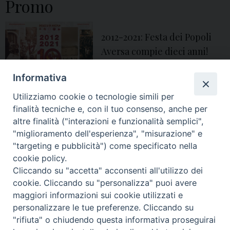
Promo
2012-2021: Festa dei Popoli
Aversa compie dieci anni!
Informativa
accoglienza
,
aversa
,
chiesa
,
Chiesa di Aversa
,
colori
,
confronti
,
COVID-19
,
Utilizziamo cookie o tecnologie simili per
cultura
,
Dialogo
,
educazione
,
festa
,
festa dei popoli
,
Festa dei Popoli Aversa
,
integrazione
,
multicultura
,
religioni
,
solidarietà
,
ucsaversa
finalità tecniche e, con il tuo consenso, anche per
altre finalità ("interazioni e funzionalità semplici",
"miglioramento dell'esperienza", "misurazione" e
P
"targeting e pubblicità") come specificato nella
o
cookie policy.
Cliccando su "accetta" acconsenti all'utilizzo dei
s
© 2018 Diocesi di Aversa
cookie. Cliccando su "personalizza" puoi avere
t
maggiori informazioni sui cookie utilizzati e
N
personalizzare le tue preferenze. Cliccando su
a
"rifiuta" o chiudendo questa informativa proseguirai
v