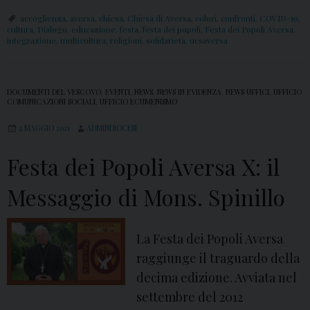
e
accoglienza
,
aversa
,
chiesa
,
Chiesa di Aversa
,
colori
,
confronti
,
COVID-19
,
cultura
,
Dialogo
,
educazione
,
festa
,
festa dei popoli
,
Festa dei Popoli Aversa
,
o
integrazione
,
multicultura
,
religioni
,
solidarietà
,
ucsaversa
e
I
n
DOCUMENTI DEL VESCOVO
,
EVENTI
,
NEWS
,
NEWS IN EVIDENZA
,
NEWS UFFICI
,
UFFICIO
COMUNICAZIONI SOCIALI
,
UFFICIO ECUMENISMO
t
4 MAGGIO 2021
ADMINDIOCESI
e
r
Festa dei Popoli Aversa X: il
v
Messaggio di Mons. Spinillo
i
s
t
La Festa dei Popoli Aversa
e
raggiunge il traguardo della
decima edizione. Avviata nel
settembre del 2012