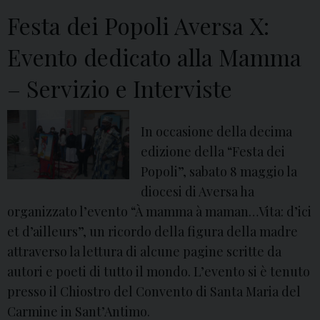
n
Festa dei Popoli Aversa X:
t
Evento dedicato alla Mamma
r
o
– Servizio e Interviste
l
a
In occasione della decima
g
edizione della “Festa dei
u
Popoli”, sabato 8 maggio la
e
diocesi di Aversa ha
r
organizzato l’evento “À mamma à maman…Vita: d’ici
r
et d’ailleurs”, un ricordo della figura della madre
a
attraverso la lettura di alcune pagine scritte da
–
autori e poeti di tutto il mondo. L’evento si è tenuto
V
presso il Chiostro del Convento di Santa Maria del
i
Carmine in Sant’Antimo.
d