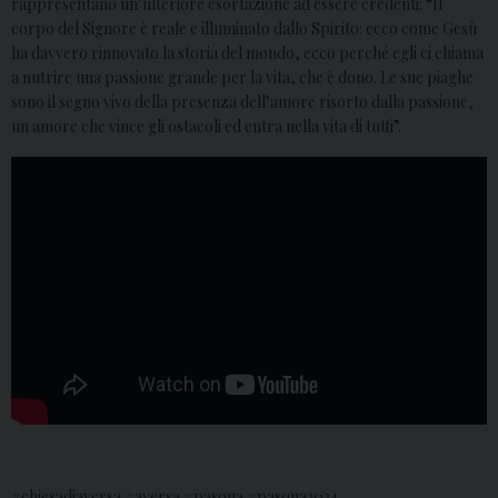
rappresentano un’ulteriore esortazione ad essere credenti: “Il
corpo del Signore è reale e illuminato dallo Spirito: ecco come Gesù
ha davvero rinnovato la storia del mondo, ecco perché egli ci chiama
a nutrire una passione grande per la vita, che è dono. Le sue piaghe
sono il segno vivo della presenza dell’amore risorto dalla passione,
un amore che vince gli ostacoli ed entra nella vita di tutti”.
#chiesadiaversa #aversa #pasqua #pasqua2024