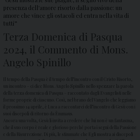
“Gesù mostra le sue piaghe, il segno vivo della
presenza dell'amore risorto dalla passione: un
amore che vince gli ostacoli ed entra nella vita di
tutti”
Terza Domenica di Pasqua
2024, il Commento di Mons.
Angelo Spinillo
Il tempo della Pasqua è il tempo dell’incontro con il Cristo Risorto,
un incontro – ci dice Mons. Angelo Spinillo nello spezzare la parola
della terza domenica di Pasqua – raccontato dagli Evangelisti nelle
forme proprie di ciascuno. Così, nel brano del Vangelo che leggiamo
il prossimo 14 aprile, è Luca a raccontarci dell’incontro di Gesù con i
suoi discepoli di ritorno da Èmmaus.
Ancora una volta, Gesù li invita a credere che lui non è un fantasma,
che il suo corpo è reale e glorioso perché porta i segni della Passione
e della Risurrezione. Di più, le stimmate che Egli mostra ai discepoli