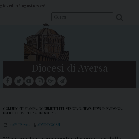
S
giovedì 06 agosto 2026
k
i
p
t
o
c
o
Diocesi di Aversa
n
t
facebook
twitter
youtube
instagram
google
telegram
e
Menu
n
t
COMUNICATI STAMPA
,
DOCUMENTI DEL VESCOVO
,
NEWS
,
NEWS IN EVIDENZA
,
UFFICIO COMUNICAZIONI SOCIALI
12 APRILE 2024
ADMINDIOCESI