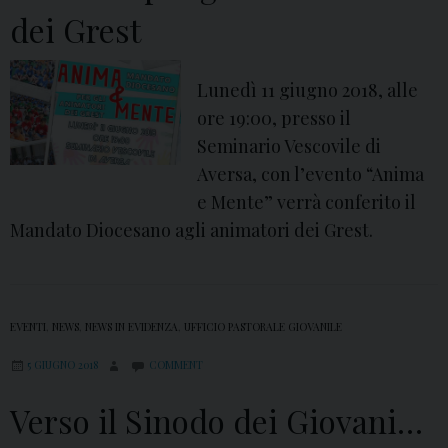
dei Grest
e
i
s
Lunedì 11 giugno 2018, alle
c
ore 19:00, presso il
r
Seminario Vescovile di
i
Aversa, con l’evento “Anima
z
e Mente” verrà conferito il
i
Mandato Diocesano agli animatori dei Grest.
o
n
i
EVENTI
,
NEWS
,
NEWS IN EVIDENZA
,
UFFICIO PASTORALE GIOVANILE
5 GIUGNO 2018
COMMENT
Verso il Sinodo dei Giovani…