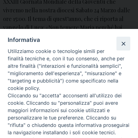
XXXIII Giornata Mondiale della Gioventù che
vivremo nella nostra diocesi Sabato 24 Marzo dalle
ore 15:00. Il tema di quest’anno, che ci riporta al
vangelo di Luca: «Non temere Maria perché hai
trovato Grazia presso Dio», da’ continuità al
Informativa
percorso avviato …
Continua a leggere
2
»
Utilizziamo cookie o tecnologie simili per
4
finalità tecniche e, con il tuo consenso, anche per
M
altre finalità ("interazioni e funzionalità semplici",
a
"miglioramento dell'esperienza", "misurazione" e
« Pagina precedente
Pagina successiva »
r
"targeting e pubblicità") come specificato nella
z
cookie policy.
Cliccando su "accetta" acconsenti all'utilizzo dei
o
© 2018 Diocesi di Aversa
cookie. Cliccando su "personalizza" puoi avere
:
maggiori informazioni sui cookie utilizzati e
X
personalizzare le tue preferenze. Cliccando su
X
"rifiuta" o chiudendo questa informativa proseguirai
X
f
t
y
i
g
t
la navigazione installando i soli cookie tecnici.