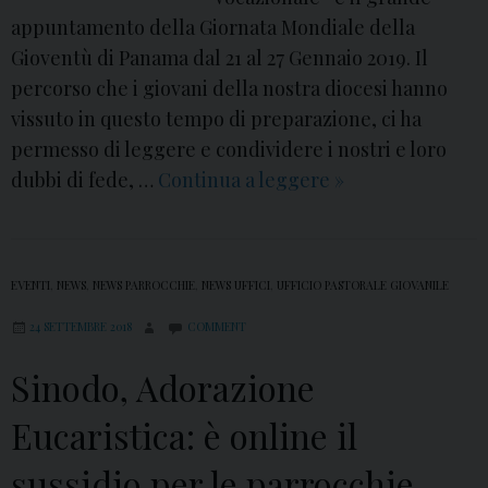
appuntamento della Giornata Mondiale della
Gioventù di Panama dal 21 al 27 Gennaio 2019. Il
percorso che i giovani della nostra diocesi hanno
vissuto in questo tempo di preparazione, ci ha
permesso di leggere e condividere i nostri e loro
dubbi di fede, …
Continua a leggere
G
»
e
n
n
EVENTI
,
NEWS
,
NEWS PARROCCHIE
,
NEWS UFFICI
,
UFFICIO PASTORALE GIOVANILE
a
24 SETTEMBRE 2018
COMMENT
i
o
Sinodo, Adorazione
2
0
Eucaristica: è online il
1
sussidio per le parrocchie
9