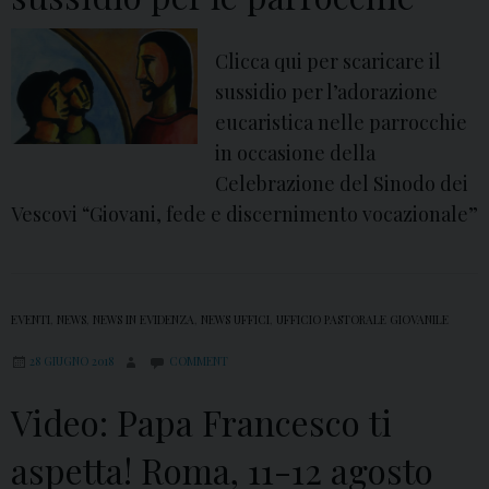
:
E
Clicca qui per scaricare il
s
sussidio per l’adorazione
e
eucaristica nelle parrocchie
r
in occasione della
c
Celebrazione del Sinodo dei
i
Vescovi “Giovani, fede e discernimento vocazionale”
z
i
s
EVENTI
,
NEWS
,
NEWS IN EVIDENZA
,
NEWS UFFICI
,
UFFICIO PASTORALE GIOVANILE
p
i
28 GIUGNO 2018
COMMENT
r
Video: Papa Francesco ti
i
t
aspetta! Roma, 11-12 agosto
u