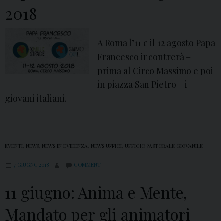
2018
a
l
i
A Roma l’11 e il 12 agosto Papa
a
Francesco incontrerà –
d
prima al Circo Massimo e poi
A
in piazza San Pietro – i
s
giovani italiani.
s
i
s
EVENTI
,
NEWS
,
NEWS IN EVIDENZA
,
NEWS UFFICI
,
UFFICIO PASTORALE GIOVANILE
i
,
7 GIUGNO 2018
COMMENT
i
11 giugno: Anima e Mente,
n
f
Mandato per gli animatori
o