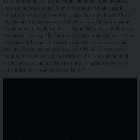
stride fortemente con le tante vittime innocenti colpite in questo
tempo di guerra e dolore”. Il pensiero di mons. Spinillo va agli
operatori di pace, a quei volontari rimasti uccisi pochi giorni fa in
Palestina mentre cercavano di portare soccorso alla popolazione
affamata e stremata dalla guerra. Così, nella domenica della Divina
Misericordia, Gesù parla al mondo di oggi e annunzia la pace: “la sua
presenza rende concreta la nostra salvezza e, chi è redento dal
peccato, diventa figlio di Dio e agisce per il bene. È davvero un
mondo nuovo quello che la Resurrezione di Cristo ci permette di
desiderare e che, anche nel nostro tempo, vogliamo poter vivere
come figli di Dio e come operatori di pace”.