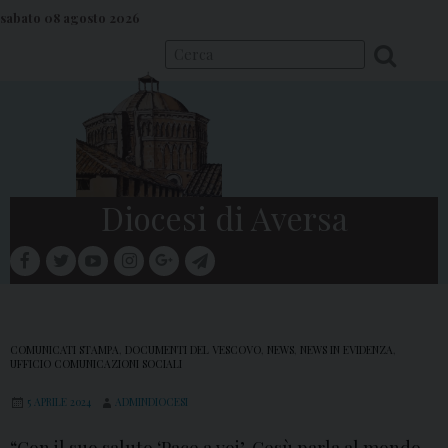
S
sabato 08 agosto 2026
k
i
p
t
o
c
o
Diocesi di Aversa
n
t
facebook
twitter
youtube
instagram
google
telegram
e
Menu
n
t
COMUNICATI STAMPA
,
DOCUMENTI DEL VESCOVO
,
NEWS
,
NEWS IN EVIDENZA
,
UFFICIO COMUNICAZIONI SOCIALI
5 APRILE 2024
ADMINDIOCESI