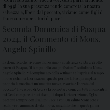
“Con il suo saluto ‘Pace a voi’, Gesù parla al mondo
di oggi: la sua presenza rende concreta la nostra
salvezza e, liberi dal peccato, viviamo come figli di
Dio e come operatori di pace”
Seconda Domenica di Pasqua
2024, il Commento di Mons.
Angelo Spinillo
La domenica che vivremo il prossimo 7 aprile 2024 celebra gli otto
giorni di Pasqua, “il tempo nella sua perfezione”, sottolinea Mons.
Angelo Spinillo.
“Il compimento della settimana e l’aprirsi al tempo
nuovo richiama la creazione: questo perché la Pasqua implica
proprio la nascita di un’umanità nuova, risorta e liberata dal
peccato”. Il vescovo di Aversa fa poi notare come, in tutti i momenti in
cui Gesù compare ai suoi discepoli dopo la risurrezione, Egli si
presenti sempre con il saluto ‘Pace a voi’. Un saluto “concreto e
reale, vero annuncio di vita nuova, un saluto che in questi giorni