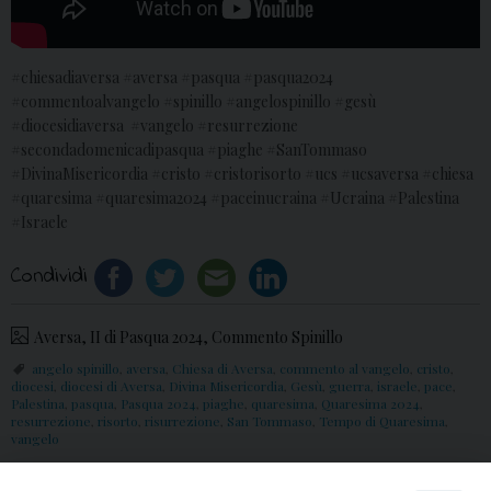
#chiesadiaversa #aversa #pasqua #pasqua2024
#commentoalvangelo #spinillo #angelospinillo #gesù
#diocesidiaversa #vangelo #resurrezione
#secondadomenicadipasqua #piaghe #SanTommaso
#DivinaMisericordia #cristo #cristorisorto #ucs #ucsaversa #chiesa
#quaresima #quaresima2024 #paceinucraina #Ucraina #Palestina
#Israele
Condividi
Aversa, II di Pasqua 2024, Commento Spinillo
angelo spinillo
,
aversa
,
Chiesa di Aversa
,
commento al vangelo
,
cristo
,
diocesi
,
diocesi di Aversa
,
Divina Misericordia
,
Gesù
,
guerra
,
israele
,
pace
,
Palestina
,
pasqua
,
Pasqua 2024
,
piaghe
,
quaresima
,
Quaresima 2024
,
resurrezione
,
risorto
,
risurrezione
,
San Tommaso
,
Tempo di Quaresima
,
vangelo