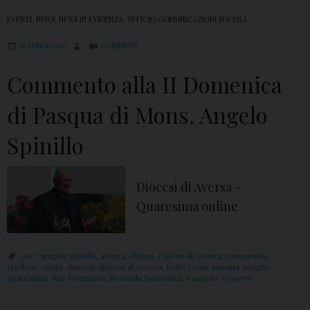
EVENTI
,
NEWS
,
NEWS IN EVIDENZA
,
UFFICIO COMUNICAZIONI SOCIALI
21 APRILE 2017
COMMENT
Commento alla II Domenica
di Pasqua di Mons. Angelo
Spinillo
Diocesi di Aversa –
Quaresima online
2017
,
angelo spinillo
,
aversa
,
chiesa
,
Chiesa di Aversa
,
commento
,
credere
,
cristo
,
diocesi
,
diocesi di Aversa
,
fede
,
Gesù
,
pasqua
,
piaghe
,
quaresima
,
San Tommaso
,
Seconda Domenica
,
vangelo
,
vescovo