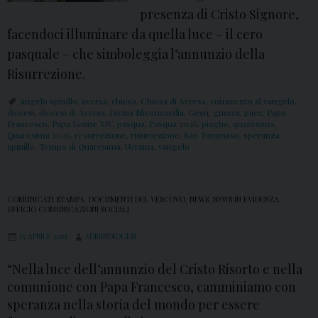
presenza di Cristo Signore,
facendoci illuminare da quella luce – il cero
pasquale – che simboleggia l’annunzio della
Risurrezione.
angelo spinillo
,
aversa
,
chiesa
,
Chiesa di Aversa
,
commento al vangelo
,
diocesi
,
diocesi di Aversa
,
Divina Misericordia
,
Gesù
,
guerra
,
pace
,
Papa
Francesco
,
Papa Leone XIV
,
pasqua
,
Pasqua 2026
,
piaghe
,
quaresima
,
Quaresima 2026
,
resurrezione
,
risurrezione
,
San Tommaso
,
speranza
,
spinillo
,
Tempo di Quaresima
,
Ucraina
,
vangelo
COMUNICATI STAMPA
,
DOCUMENTI DEL VESCOVO
,
NEWS
,
NEWS IN EVIDENZA
,
UFFICIO COMUNICAZIONI SOCIALI
25 APRILE 2025
ADMINDIOCESI
“Nella luce dell’annunzio del Cristo Risorto e nella
comunione con Papa Francesco, camminiamo con
speranza nella storia del mondo per essere