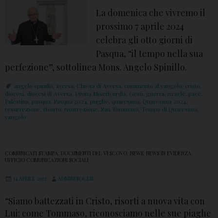
La domenica che vivremo il
prossimo 7 aprile 2024
celebra gli otto giorni di
Pasqua, “il tempo nella sua
perfezione”, sottolinea Mons. Angelo Spinillo.
angelo spinillo
,
aversa
,
Chiesa di Aversa
,
commento al vangelo
,
cristo
,
diocesi
,
diocesi di Aversa
,
Divina Misericordia
,
Gesù
,
guerra
,
israele
,
pace
,
Palestina
,
pasqua
,
Pasqua 2024
,
piaghe
,
quaresima
,
Quaresima 2024
,
resurrezione
,
risorto
,
risurrezione
,
San Tommaso
,
Tempo di Quaresima
,
vangelo
COMUNICATI STAMPA
,
DOCUMENTI DEL VESCOVO
,
NEWS
,
NEWS IN EVIDENZA
,
UFFICIO COMUNICAZIONI SOCIALI
14 APRILE 2023
ADMINDIOCESI
“Siamo battezzati in Cristo, risorti a nuova vita con
Lui: come Tommaso, riconosciamo nelle sue piaghe