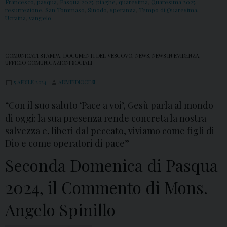
Francesco
,
pasqua
,
Pasqua 2025
,
piaghe
,
quaresima
,
Quaresima 2025
,
resurrezione
,
San Tommaso
,
Sinodo
,
speranza
,
Tempo di Quaresima
,
Ucraina
,
vangelo
COMUNICATI STAMPA
,
DOCUMENTI DEL VESCOVO
,
NEWS
,
NEWS IN EVIDENZA
,
UFFICIO COMUNICAZIONI SOCIALI
5 APRILE 2024
ADMINDIOCESI
“Con il suo saluto ‘Pace a voi’, Gesù parla al mondo
di oggi: la sua presenza rende concreta la nostra
salvezza e, liberi dal peccato, viviamo come figli di
Dio e come operatori di pace”
Seconda Domenica di Pasqua
2024, il Commento di Mons.
Angelo Spinillo