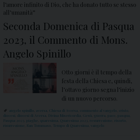
l’amore infinito di Dio, che ha donato tutto se stesso
all’umanità”
Seconda Domenica di Pasqua
2023, il Commento di Mons.
Angelo Spinillo
Otto giorni è il tempo della
festa della Chiesa e, quindi,
l’ottavo giorno segna l’inizio
di un nuovo percorso.
angelo spinillo
,
aversa
,
Chiesa di Aversa
,
commento al vangelo
,
cristo
,
diocesi
,
diocesi di Aversa
,
Divina Misericordia
,
Gesù
,
guerra
,
pace
,
pasqua
,
Pasqua 2023
,
piaghe
,
quaresima
,
Quaresima 2023
,
resurrezione
,
risorto
,
risurrezione
,
San Tommaso
,
Tempo di Quaresima
,
vangelo