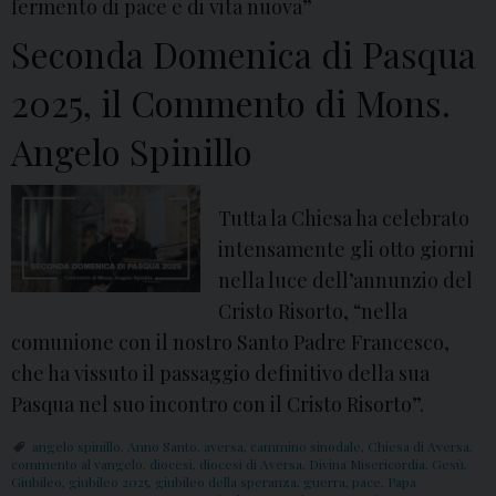
fermento di pace e di vita nuova”
Seconda Domenica di Pasqua
2025, il Commento di Mons.
Angelo Spinillo
Tutta la Chiesa ha celebrato
intensamente gli otto giorni
nella luce dell’annunzio del
Cristo Risorto, “nella
comunione con il nostro Santo Padre Francesco,
che ha vissuto il passaggio definitivo della sua
Pasqua nel suo incontro con il Cristo Risorto”.
angelo spinillo
,
Anno Santo
,
aversa
,
cammino sinodale
,
Chiesa di Aversa
,
commento al vangelo
,
diocesi
,
diocesi di Aversa
,
Divina Misericordia
,
Gesù
,
Giubileo
,
giubileo 2025
,
giubileo della speranza
,
guerra
,
pace
,
Papa