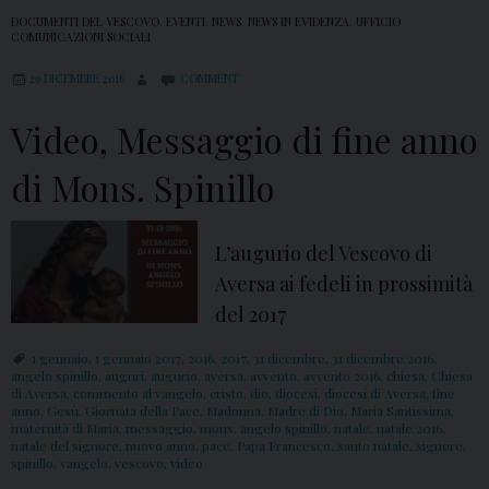
DOCUMENTI DEL VESCOVO
,
EVENTI
,
NEWS
,
NEWS IN EVIDENZA
,
UFFICIO
COMUNICAZIONI SOCIALI
29 DICEMBRE 2016
COMMENT
Video, Messaggio di fine anno
di Mons. Spinillo
L’augurio del Vescovo di
Aversa ai fedeli in prossimità
del 2017
1 gennaio
,
1 gennaio 2017
,
2016
,
2017
,
31 dicembre
,
31 dicembre 2016
,
angelo spinillo
,
auguri
,
augurio
,
aversa
,
avvento
,
avvento 2016
,
chiesa
,
Chiesa
di Aversa
,
commento al vangelo
,
cristo
,
dio
,
diocesi
,
diocesi di Aversa
,
fine
anno
,
Gesù
,
Giornata della Pace
,
Madonna
,
Madre di Dio
,
Maria Santissima
,
maternità di Maria
,
messaggio
,
mons. angelo spinillo
,
natale
,
natale 2016
,
natale del signore
,
nuovo anno
,
pace
,
Papa Francesco
,
santo natale
,
signore
,
spinillo
,
vangelo
,
vescovo
,
video