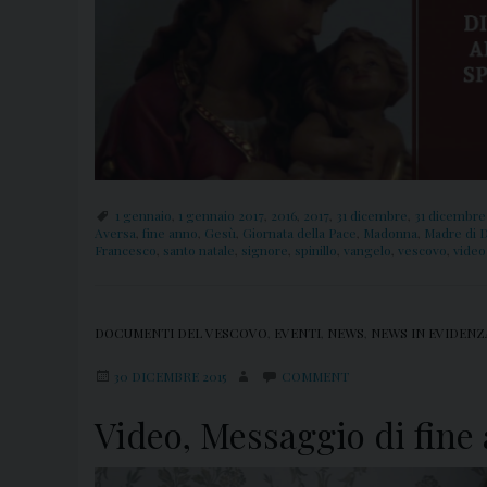
1 gennaio
,
1 gennaio 2017
,
2016
,
2017
,
31 dicembre
,
31 dicembre
Aversa
,
fine anno
,
Gesù
,
Giornata della Pace
,
Madonna
,
Madre di 
Francesco
,
santo natale
,
signore
,
spinillo
,
vangelo
,
vescovo
,
video
DOCUMENTI DEL VESCOVO
,
EVENTI
,
NEWS
,
NEWS IN EVIDENZ
30 DICEMBRE 2015
COMMENT
Video, Messaggio di fine 