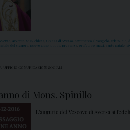
vvento
,
avvento 2016
,
chiesa
,
Chiesa di Aversa
,
commento al vangelo
,
cristo
,
dio
,
d
natale del signore
,
nuovo anno
,
popoli
,
presenza
,
profeti
,
re magi
,
santo natale
,
s
A
,
UFFICIO COMUNICAZIONI SOCIALI
anno di Mons. Spinillo
L’augurio del Vescovo di Aversa ai fedeli