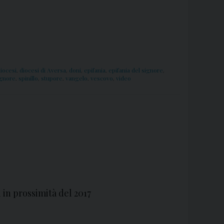
iocesi
,
diocesi di Aversa
,
doni
,
epifania
,
epifania del signore
,
ignore
,
spinillo
,
stupore
,
vangelo
,
vescovo
,
video
 in prossimità del 2017