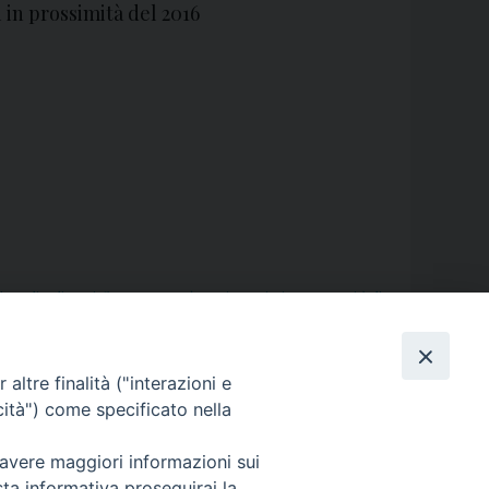
i in prossimità del 2016
isto
,
dio
,
diocesi
,
fine anno
,
Gesù
,
Maria Santissima
,
maternità di
ancesco
,
Principe della Pace
,
santo natale
,
signore
,
vangelo
,
altre finalità ("interazioni e
cità") come specificato nella
 avere maggiori informazioni sui
sta informativa proseguirai la