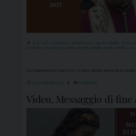
2016
,
2017
,
6 gennaio
,
6 gennaio 2017
,
angelo spinillo
,
aversa
,
a
Gesù
,
luce
,
messaggio
,
mons. angelo spinillo
,
natale
,
natale 2016
,
DOCUMENTI DEL VESCOVO
,
EVENTI
,
NEWS
,
NEWS IN EVIDENZ
29 DICEMBRE 2016
COMMENT
Video, Messaggio di fine 