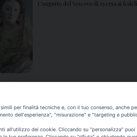
L’augurio del Vescovo di Aversa ai fedel
o spinillo
,
auguri
,
augurio
,
aversa
,
avvento
,
avvento 2015
,
commento al vangelo
,
cr
lo
,
mons. spinillo
,
natale
,
natale 2015
,
natale del signore
,
nuovo anno
,
pace
,
Papa Fr
imili per finalità tecniche e, con il tuo consenso, anche per 
amento dell'esperienza", "misurazione" e "targeting e pubbli
i all'utilizzo dei cookie. Cliccando su "personalizza" puoi
re le tue preferenze. Cliccando su "rifiuta" o chiudendo que