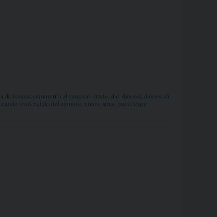
a di Aversa
,
commento al vangelo
,
cristo
,
dio
,
diocesi
,
diocesi di
,
natale 2016
,
natale del signore
,
nuovo anno
,
pace
,
Papa