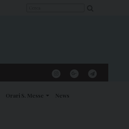
instagram
google
telegram
Orari S. Messe
News